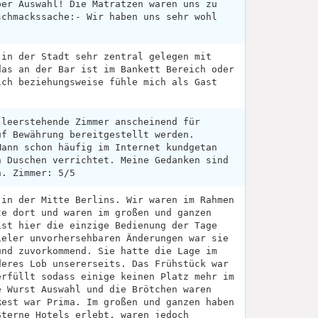
per Auswahl! Die Matratzen waren uns zu
schmackssache:- Wir haben uns sehr wohl
!
 in der Stadt sehr zentral gelegen mit
das an der Bar ist im Bankett Bereich oder
ich beziehungsweise fühle mich als Gast
.
 leerstehende Zimmer anscheinend für
uf Bewährung bereitgestellt werden.
Mann schon häufig im Internet kundgetan
n Duschen verrichtet. Meine Gedanken sind
n. Zimmer: 5/5
 in der Mitte Berlins. Wir waren im Rahmen
te dort und waren im großen und ganzen
ist hier die einzige Bedienung der Tage
ieler unvorhersehbaren Änderungen war sie
und zuvorkommend. Sie hatte die Lage im
deres Lob unsererseits. Das Frühstück war
erfüllt sodass einige keinen Platz mehr im
e Wurst Auswahl und die Brötchen waren
Rest war Prima. Im großen und ganzen haben
Sterne Hotels erlebt, waren jedoch