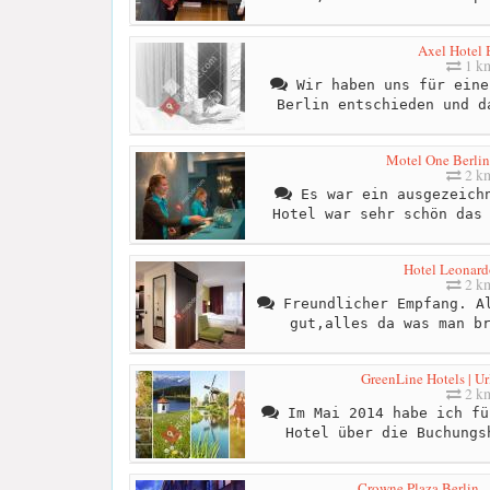
Axel Hotel 
1 k
Wir haben uns für eine
Berlin entschieden und d
Motel One Berlin
2 k
Es war ein ausgezeichn
Hotel war sehr schön das
Hotel Leonard
2 k
Freundlicher Empfang. Al
gut,alles da was man b
GreenLine Hotels | U
2 k
Im Mai 2014 habe ich fü
Hotel über die Buchungs
Crowne Plaza Berlin -