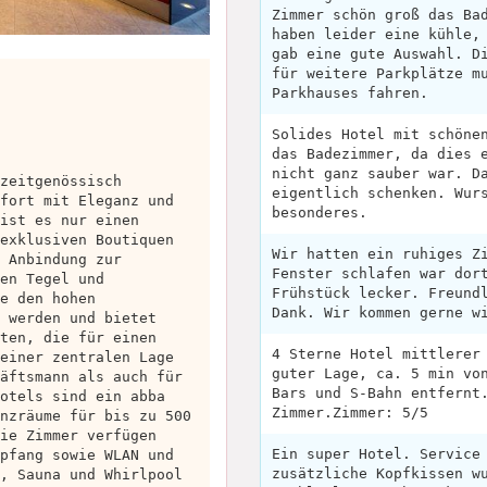
Zimmer schön groß das Ba
haben leider eine kühle,
gab eine gute Auswahl. D
für weitere Parkplätze m
Parkhauses fahren.
Solides Hotel mit schöne
das Badezimmer, da dies 
nicht ganz sauber war. D
zeitgenössisch
eigentlich schenken. Wur
fort mit Eleganz und
besonderes.
ist es nur einen
exklusiven Boutiquen
Wir hatten ein ruhiges Z
 Anbindung zur
Fenster schlafen war dor
en Tegel und
Frühstück lecker. Freund
e den hohen
Dank. Wir kommen gerne w
 werden und bietet
ten, die für einen
4 Sterne Hotel mittlerer
einer zentralen Lage
guter Lage, ca. 5 min vo
äftsmann als auch für
Bars und S-Bahn entfernt
otels sind ein abba
Zimmer.Zimmer: 5/5
nzräume für bis zu 500
ie Zimmer verfügen
Ein super Hotel. Service
pfang sowie WLAN und
zusätzliche Kopfkissen w
, Sauna und Whirlpool