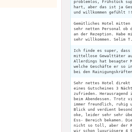
problemlos, Frühstück su
hart, aber das ist ja Ge
und willkommen gefühlt !
Gemütliches Hotel mitten
sehr netten Personal ob 
an der Rezeption. Habe m
sehr willkommen. Selim T
Ich finde es super, dass
mittellose Gewalttäter a
Allerdings hat besagter 
welche Geschäfte er so i
bei den Rainigungskräfte
Sehr nettes Hotel direkt
eines Gutscheines 3 Näch
zufrieden. Herausragend 
beim Abendessen. Trotz v
immer freundlich, ruhig 
Blick und verdient beson
oke, leider sehr sehr üb
Ess- Bereich bekamen. Di
nicht so toll, aber der 
wir schon luxuriösere 4 