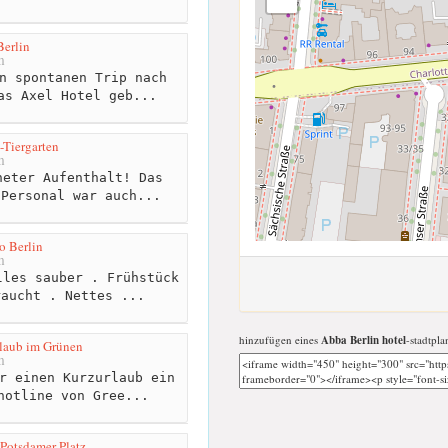
Berlin
m
n spontanen Trip nach
as Axel Hotel geb...
-Tiergarten
m
eter Aufenthalt! Das
 Personal war auch...
o Berlin
m
les sauber . Frühstück
raucht . Nettes ...
hinzufügen eines
Abba Berlin hotel
-stadtpla
rlaub im Grünen
m
r einen Kurzurlaub ein
hotline von Gree...
 Potsdamer Platz