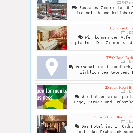
942 me
Sauberes Zimmer für 6 P
freundlich und hilfsber
Hyperion Hote
1 k
Wir können den Aufen
empfehlen. Die Zimmer sind
TWO Hotel Berli
1 k
Personal ist freundlich,
wirklich beantworten. 
25hours Hotel Bi
1 k
Wir hatten einen perfe
Lage, Zimmer und Frühstü
Crowne Plaza Berlin - C
1 k
Das Hotel ist in Ordnu
nett, das Frühstück sup