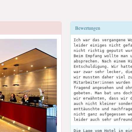
Bewertungen
Ich war das vergangene W
leider einiges nicht gef
nicht richtig geputzt wu
Beim Empfang wollte man 
absprechen. Nach einem H
Entschuldigung. Wir hatt
war zwar sehr lecker, di
wir mussten daher viel z
Mitarbeiter:innen wurden
fragend angesehen und oh
gebeten. Man bat uns doc
wir erwähnten, dass wir 
auch nicht kleiner sonde
enttäuschte und nachfrag
nicht ganz aufgegessen w
leider auch sehr unfreun
Die Lage vom Hotel in ei