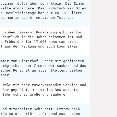
dezimmer dafür aber sehr klein. Die Zimmer
 kalte Atmosphäre. Das Frühstück war OK es
ie Hoteltiefgarage hat nur ca. 20 Plätze
uss man in den öffentlichen Teil des
n großen Zimmern. Punktabzug gibt es für
e deutlich in die Jahre gekommen ist und
as Frühstück für 17,90€ kann man sich
st aus der Packung und auch kaun etwas
immer zum Hinterhof. Sogar mit geöffneten
t möglich. Unser Zimmer war sauber und das
liches Personal an allen Stellen. Vielen
ieder
 Größe mit sehr zuvorkommendem Service und
n Savigny-Platz mit vielen Restaurants,
. Sehr schöne, große und saubere
 und Mitarbeiter sehr nett. Extrawunsch
urde sofort erfüllt, Ein-und Auschecken