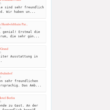
m
e sind sehr freundlich
nd. Wir haben un...
n Humboldthain Par...
m
 genial! Erstmal die
trum, die sehr gün...
 Grand
m
iter Ausstattung in
n.
stbahnhof
m
n sehr freundlichen
hrsprachig. Das Amb...
otel Berlin
m
nde zu Gast. An der
n freundlich begrüß...