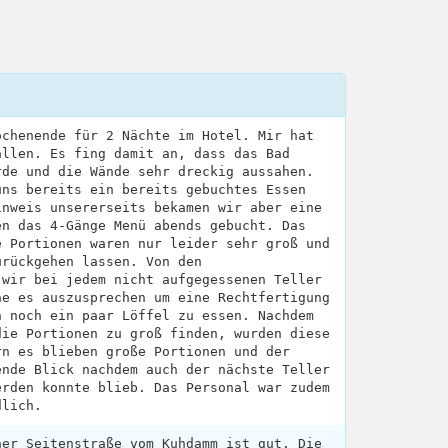
ochenende für 2 Nächte im Hotel. Mir hat
allen. Es fing damit an, dass das Bad
rde und die Wände sehr dreckig aussahen.
uns bereits ein bereits gebuchtes Essen
inweis unsererseits bekamen wir aber eine
en das 4-Gänge Menü abends gebucht. Das
e Portionen waren nur leider sehr groß und
urückgehen lassen. Von den
 wir bei jedem nicht aufgegessenen Teller
ne es auszusprechen um eine Rechtfertigung
h noch ein paar Löffel zu essen. Nachdem
die Portionen zu groß finden, wurden diese
rn es blieben große Portionen und der
ende Blick nachdem auch der nächste Teller
erden konnte blieb. Das Personal war zudem
dlich.
ner Seitenstraße vom Kuhdamm ist gut. Die