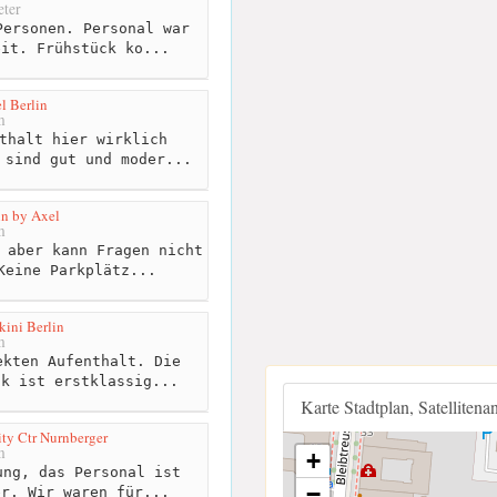
ter
ersonen. Personal war
eit. Frühstück ko...
l Berlin
m
thalt hier wirklich
 sind gut und moder...
n by Axel
m
 aber kann Fragen nicht
Keine Parkplätz...
kini Berlin
m
kten Aufenthalt. Die
ck ist erstklassig...
Karte Stadtplan, Satellitena
ity Ctr Nurnberger
m
+
ng, das Personal ist
−
er. Wir waren für...