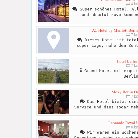
4 k
Super schönes Hotel. All
und absolut zuvorkomme
AC Hotel by Marriott Berli
7 k
Dieses Hotel ist total
super Lage, nahe dem Zen
Hotel Bärlin
7 k
Grand Hotel mit exquis
Berli
Moxy Berlin O
7 k
Das Hotel bietet eine
Service und dies sogar me
Leonardo Royal H
8 k
Wir waren ein Wochene
Rezeption wurden wir scho