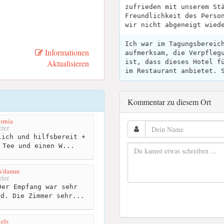
zufrieden mit unserem St
Freundlichkeit des Perso
wir nicht abgeneigt wied
Ich war im Tagungsbereic
Informationen
aufmerksam, die Verpfleg
Aktualisieren
ist, dass dieses Hotel f
im Restaurant anbietet. 
Kommentar zu diesem Ort
ornia
ter
ich und hilfsbereit +
 Tee und einen W...
Ku'damm
ter
er Empfang war sehr
nd. Die Zimmer sehr...
tels