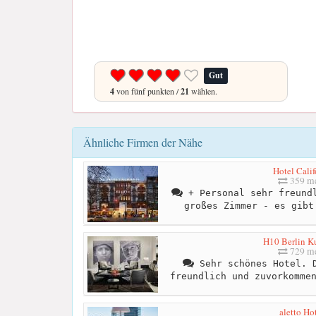
Gut
4
von fünf punkten /
21
wählen.
Ähnliche Firmen der Nähe
Hotel Calif
359 me
+ Personal sehr freundl
großes Zimmer - es gibt
H10 Berlin 
729 me
Sehr schönes Hotel. D
freundlich und zuvorkomme
aletto Ho