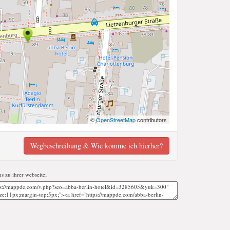
©
OpenStreetMap
contributors
Wegbeschreibung & Wie komme ich hierher?
ns zu ihrer webseite;