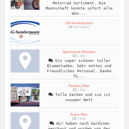
Motorrad Sortiment. Die
Mannschaft konnte sofort alle
Wün...
GS-Sonderposten
884 meter
Spirituosen Dettmers
1 km
Ein super schöner toller
Blumenladen. Sehr nettes und
Freundliches Personal. Danke
fü...
Nordsee Print
1 km
Tolle Sachen und sie ist
suuuper Nett
Tedox Whv
1 km
Wir haben nach Gardinen
geschaut und wurden von der