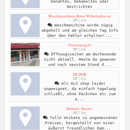
Genähtes, Gehäkeltes oder
Gestricktes
Waschmaschinen Börse Wilhelmshaven
2 km
Waschmaschine wurde zügig
abgeholt und am gleichen Tag Info
über den Fehler erhalten!...
Proteinking24
2 km
Öffnungszeiten am Wochenende
nicht aktuell. Heute da gewesen
und nach neustem Stand d...
DE.DOR
2 km
Als GLS shop leider
ungeeignet, da einfach tagelang
schließt, ohne Päckchen etc zum
a...
Definitiv Kreativ
2 km
Tolle Unikate zu angemessenen
Preisen, hergestellt von einer
äußerst freundlichen Dam...