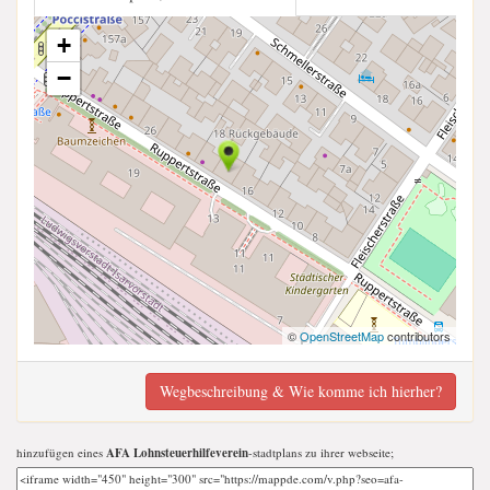
+
−
©
OpenStreetMap
contributors
Wegbeschreibung & Wie komme ich hierher?
hinzufügen eines
AFA Lohnsteuerhilfeverein
-stadtplans zu ihrer webseite;