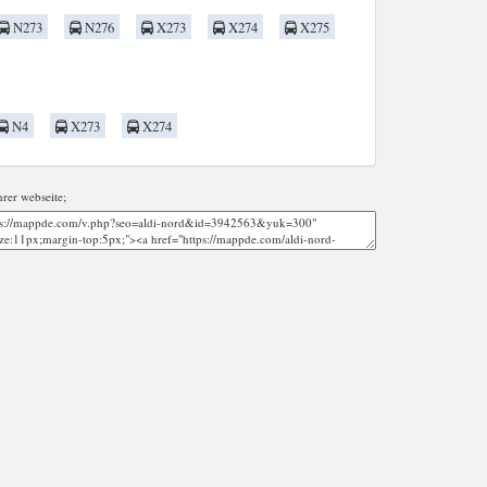
N273
N276
X273
X274
X275
N4
X273
X274
hrer webseite;