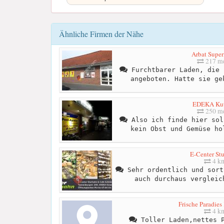
Ähnliche Firmen der Nähe
Arbat Super
217 me
Furchtbarer Laden, die 
angeboten. Hatte sie ge
EDEKA Kut
250 me
Also ich finde hier sol
kein Obst und Gemüse ho
E-Center St
4 k
Sehr ordentlich und sort
auch durchaus vergleic
Frische Paradies
4 k
Toller Laden,nettes P