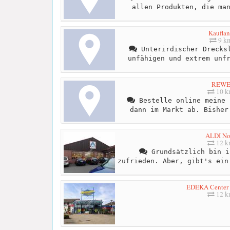
allen Produkten, die ma
Kaufla
9 k
Unterirdischer Drecksl
unfähigen und extrem unf
REW
10 
Bestelle online meine 
dann im Markt ab. Bisher
ALDI No
12 
Grundsätzlich bin i
zufrieden. Aber, gibt's ein
EDEKA Center
12 