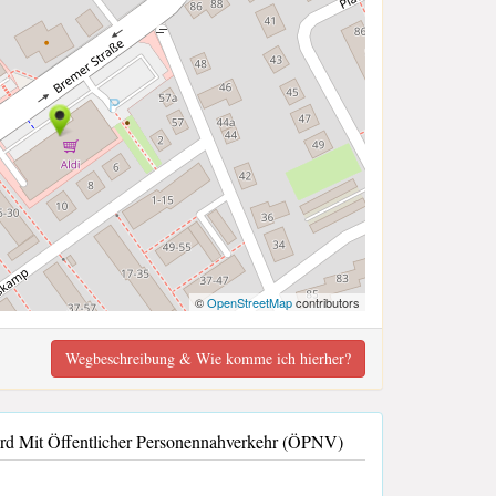
©
OpenStreetMap
contributors
Wegbeschreibung & Wie komme ich hierher?
 Mit Öffentlicher Personennahverkehr (ÖPNV)