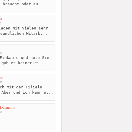
n braucht oder au...
nd
m
aden mit vielen sehr
reundlichen Mitarb...
E
km
Einkäufe und hole Sie
 gab es keinerlei...
rd
km
ch mit der Filiale
 Aber und ich kann n...
 Dütmann
km