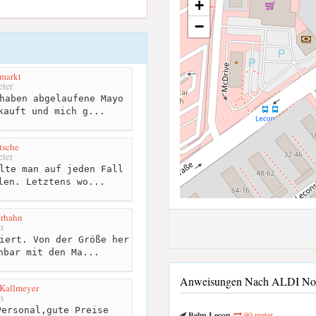
+
−
markt
ter
haben abgelaufene Mayo
kauft und mich g...
sche
ter
lte man auf jeden Fall
len. Letztens wo...
urhahn
m
iert. Von der Größe her
hbar mit den Ma...
Anweisungen Nach ALDI Nord
 Kallmeyer
m
ersonal,gute Preise
Belm Lecon
90 meter