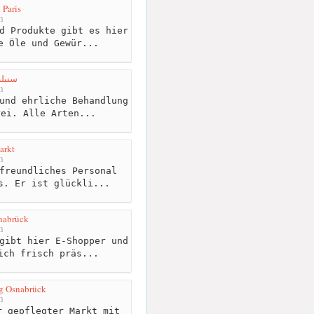
Paris
m
d Produkte gibt es hier
e Öle und Gewür...
nbola - سنبلة
m
und ehrliche Behandlung
rei. Alle Arten...
arkt
m
freundliches Personal
s. Er ist glückli...
nabrück
m
gibt hier E-Shopper und
ich frisch präs...
g Osnabrück
m
 gepflegter Markt mit