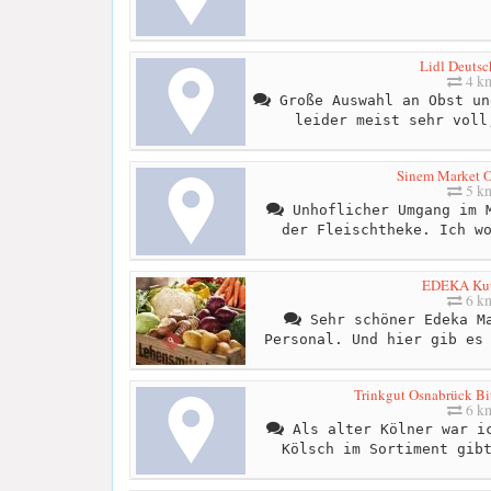
Lidl Deutsc
4 k
Große Auswahl an Obst un
leider meist sehr voll
Sinem Market 
5 k
Unhoflicher Umgang im M
der Fleischtheke. Ich w
EDEKA Kut
6 k
Sehr schöner Edeka Ma
Personal. Und hier gib es
Trinkgut Osnabrück Bit
6 k
Als alter Kölner war ic
Kölsch im Sortiment gib