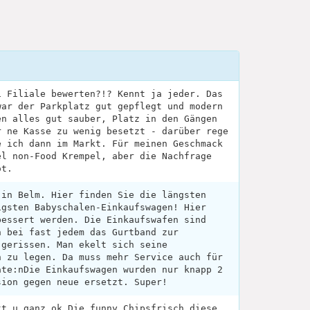
i Filiale bewerten?!? Kennt ja jeder. Das
war der Parkplatz gut gepflegt und modern
en alles gut sauber, Platz in den Gängen
r ne Kasse zu wenig besetzt - darüber rege
e ich dann im Markt. Für meinen Geschmack
el non-Food Krempel, aber die Nachfrage
ot.
 in Belm. Hier finden Sie die längsten
igsten Babyschalen-Einkaufswagen! Hier
bessert werden. Die Einkaufswafen sind
n bei fast jedem das Gurtband zur
 gerissen. Man ekelt sich seine
n zu legen. Da muss mehr Service auch für
ate:nDie Einkaufswagen wurden nur knapp 2
sion gegen neue ersetzt. Super!
tt u ganz ok.Die funny Chipsfrisch diese