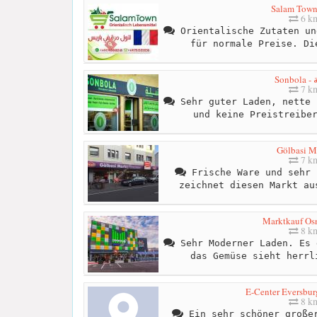
Salam Town 
6 k
Orientalische Zutaten un
für normale Preise. Di
So
7 k
Sehr guter Laden, nette 
und keine Preistreibe
Gölbasi M
7 k
Frische Ware und sehr 
zeichnet diesen Markt au
Marktkauf Os
8 k
Sehr Moderner Laden. Es 
das Gemüse sieht herrl
E-Center Eversbur
8 k
Ein sehr schöner großer