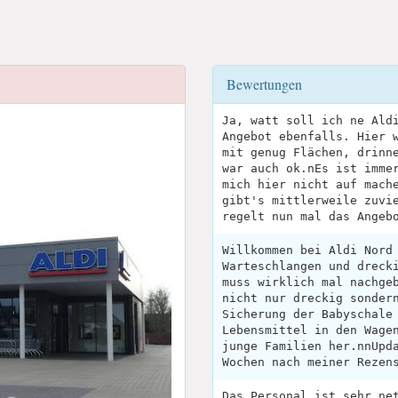
Bewertungen
Ja, watt soll ich ne Ald
Angebot ebenfalls. Hier 
mit genug Flächen, drinn
war auch ok.nEs ist imme
mich hier nicht auf mach
gibt's mittlerweile zuvi
regelt nun mal das Angeb
Willkommen bei Aldi Nord
Warteschlangen und dreck
muss wirklich mal nachge
nicht nur dreckig sonder
Sicherung der Babyschale
Lebensmittel in den Wage
junge Familien her.nnUpd
Wochen nach meiner Rezen
Das Personal ist sehr ne