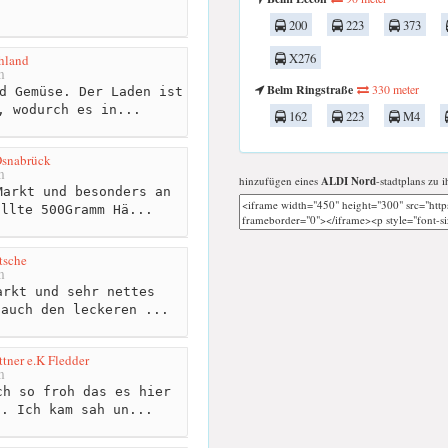
200
223
373
X276
hland
m
Belm Ringstraße
330 meter
d Gemüse. Der Laden ist
, wodurch es in...
162
223
M4
Osnabrück
m
hinzufügen eines
ALDI Nord
-stadtplans zu i
arkt und besonders an
ollte 500Gramm Hä...
sche
m
rkt und sehr nettes
 auch den leckeren ...
tner e.K Fledder
m
h so froh das es hier
t. Ich kam sah un...