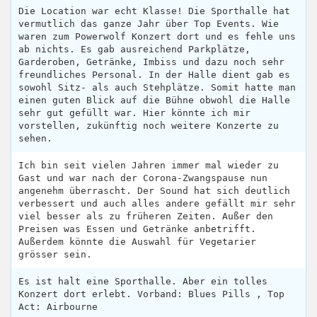
Die Location war echt Klasse! Die Sporthalle hat
vermutlich das ganze Jahr über Top Events. Wie
waren zum Powerwolf Konzert dort und es fehle uns
ab nichts. Es gab ausreichend Parkplätze,
Garderoben, Getränke, Imbiss und dazu noch sehr
freundliches Personal. In der Halle dient gab es
sowohl Sitz- als auch Stehplätze. Somit hatte man
einen guten Blick auf die Bühne obwohl die Halle
sehr gut gefüllt war. Hier könnte ich mir
vorstellen, zukünftig noch weitere Konzerte zu
sehen.
Ich bin seit vielen Jahren immer mal wieder zu
Gast und war nach der Corona-Zwangspause nun
angenehm überrascht. Der Sound hat sich deutlich
verbessert und auch alles andere gefällt mir sehr
viel besser als zu früheren Zeiten. Außer den
Preisen was Essen und Getränke anbetrifft.
Außerdem könnte die Auswahl für Vegetarier
grösser sein.
Es ist halt eine Sporthalle. Aber ein tolles
Konzert dort erlebt. Vorband: Blues Pills , Top
Act: Airbourne