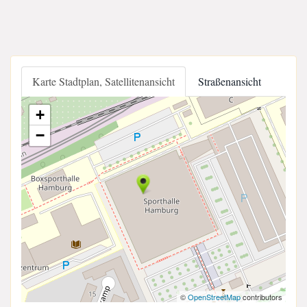
Karte Stadtplan, Satellitenansicht
Straßenansicht
+
−
©
OpenStreetMap
contributors