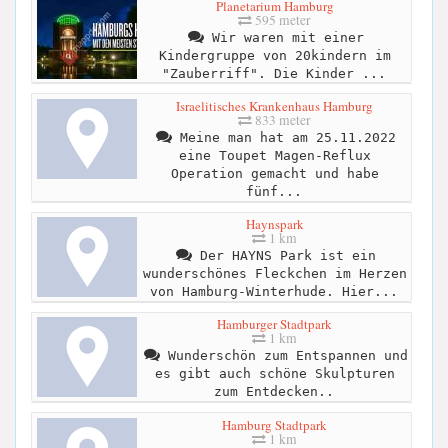
Planetarium Hamburg
595 meter
Wir waren mit einer
Kindergruppe von 20kindern im
"Zauberriff". Die Kinder ...
Israelitisches Krankenhaus Hamburg
833 meter
Meine man hat am 25.11.2022
eine Toupet Magen-Reflux
Operation gemacht und habe
fünf...
Haynspark
1 km
Der HAYNS Park ist ein
wunderschönes Fleckchen im Herzen
von Hamburg-Winterhude. Hier...
Hamburger Stadtpark
1 km
Wunderschön zum Entspannen und
es gibt auch schöne Skulpturen
zum Entdecken..
Hamburg Stadtpark
1 km