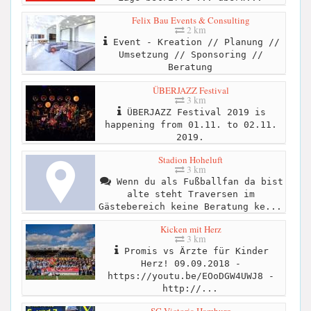
Felix Bau Events & Consulting
2 km
Event - Kreation // Planung //
Umsetzung // Sponsoring //
Beratung
ÜBERJAZZ Festival
3 km
ÜBERJAZZ Festival 2019 is
happening from 01.11. to 02.11.
2019.
Stadion Hoheluft
3 km
Wenn du als Fußballfan da bist
alte steht Traversen im
Gästebereich keine Beratung ke...
Kicken mit Herz
3 km
Promis vs Ärzte für Kinder
Herz! 09.09.2018 -
https://youtu.be/EOoDGW4UWJ8 -
http://...