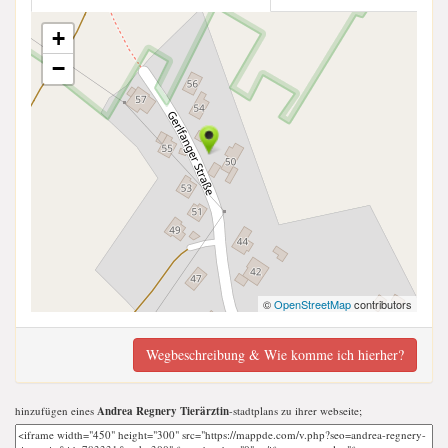
+
−
©
OpenStreetMap
contributors
Wegbeschreibung & Wie komme ich hierher?
hinzufügen eines
Andrea Regnery Tierärztin
-stadtplans zu ihrer webseite;