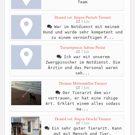
Team
Dr.med.vet. Jürgen Pietsch Tierarzt
5 km
War im Notdienst mit meinem
Hund und wurde sehr kompetent und
zu einem vernünftigen P...
Tierarztpraxis Sabine Puslat
7 km
Ich war mit unserem
Zwergpinscher im Notdienst. Die
Ärztin und das Personal waren
seh...
Thomas Mittermüller Tierarzt
7 km
Der Tierarzt dem wir
vertrauen, er hat eine ruhige
Art. Erklärt einem alles sodass
ma...
Dr.med.vet. Jürgen Göschl Tierarzt
7 km
Ein sehr guter Tierarzt. Kann
gut mit Mensch und Tier.