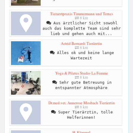
Tierarztpraxis Timmermann und Ternes
8 km
Aus ärztlicher Sicht sowohl
auch das komplette Team sind sehr
lieb und gehen auch mit...
Astrid Bernardi Tierärztin
8 km
Alles ok und keine lange
Wartezeit
Yoga & Pilates Studio La Femme
8 km
Sehr gute Betreuung in
entspannter Atmosphäre
Dr.med.vet. Annerose Mosbach Tierärztin
8 km
Super Tierärztin, tolle
Helferinnen!
H. Kümmel