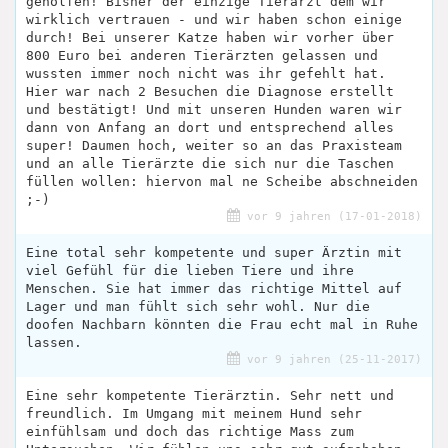
geholfen! Bisher der einzige Tierarzt dem wir
wirklich vertrauen - und wir haben schon einige
durch! Bei unserer Katze haben wir vorher über
800 Euro bei anderen Tierärzten gelassen und
wussten immer noch nicht was ihr gefehlt hat.
Hier war nach 2 Besuchen die Diagnose erstellt
und bestätigt! Und mit unseren Hunden waren wir
dann von Anfang an dort und entsprechend alles
super! Daumen hoch, weiter so an das Praxisteam
und an alle Tierärzte die sich nur die Taschen
füllen wollen: hiervon mal ne Scheibe abschneiden
;-)
vor 9 jahren (17-01-2018)
Eine total sehr kompetente und super Ärztin mit
viel Gefühl für die lieben Tiere und ihre
Menschen. Sie hat immer das richtige Mittel auf
Lager und man fühlt sich sehr wohl. Nur die
doofen Nachbarn könnten die Frau echt mal in Ruhe
lassen.
vor 9 jahren (25-11-2017)
Eine sehr kompetente Tierärztin. Sehr nett und
freundlich. Im Umgang mit meinem Hund sehr
einfühlsam und doch das richtige Mass zum