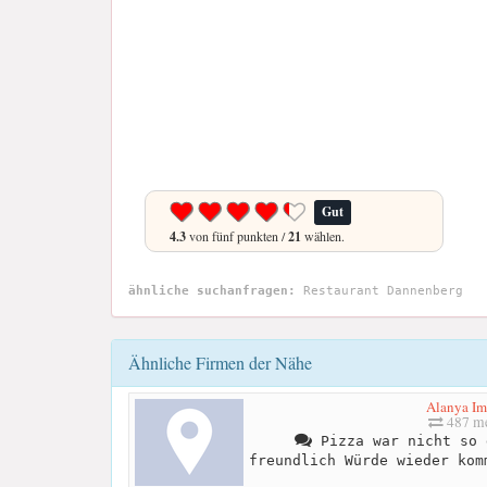
Gut
4.3
von fünf punkten /
21
wählen.
ähnliche suchanfragen:
Restaurant Dannenberg
Ähnliche Firmen der Nähe
Alanya Im
487 me
Pizza war nicht so 
freundlich Würde wieder kom