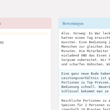
Bewertungen
N
Also. Vorweg: Es War lec
hatten einen Tag erwisch
any
mussten. Eine Bedienung 
Menschen zur gleichen Ze
Minuten. Die Mitarbeiter
einladend UND das Essen 
Sorgsam zubereitet. Wir 
und scharfes Hühnchen. W
Eine ganz neue Bude habe
Leistungsverhältnis ist 
Portionen zu Top Preisen
Bedienung schnell. Neuer
Schlüssel bekommt man im
Reichliche Portionen zu 
Speisen für 2 Personen z
innerhalb 10 Minuten fer