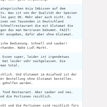
kategorischen Asia Imbissen auf dem
kts. Was ist von der Qualität der Speisen
lles ganz OK. Mehr aber auch nicht. Es
einen von Tausenden in Deutschland
 Schnellrestaurant die mit Glutamat die
ngen das man Herzrasen bekommt. FAZIT:
ehr ausgeben, dafür aber ohne Glutamat.
liche Bedienung. Schnell und sauber!
orhanden. Nahe Lidl-Markt.
s Essen super, leider ist irgendetwas
? Hat leider sehr nachgelassen. Die
 man total.
ichlich. Und Glutamat im Asiafood ist der
der Bestellung ohne Glutamat bestellen.
n geholfen werden.
t food Restaurant. Aber sauber und neu.
und die Portionen reichlich.
eckt und die Portionen sind reichlich fürs