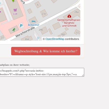
©
OpenStreetMap
contributors
Wegbeschreibung & Wie komme ich hierher?
tadtplans zu ihrer webseite;