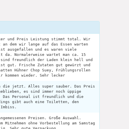
ker und Preis Leistung stimmt total. Wir
t an dem wir lange auf das Essen warten
ist ausgefallen und es waren viele
it da. Normalerweise wartet man ca. 15
 sind freundlich der Laden klein hell und
ist gut. Frische Zutaten gut gewürzt und
hatten Hühner Chop Suey, Frühlungsrollen
ir kommen wieder. Sehr lecker
n die jetzt. Alles super sauber. Das Preis
geblieben, es sind immer noch üppige
. Das Personal ist freundlich und die
dings gibt auch eine Toiletten, den
 Imbiss.
angemessenen Preisen. Große Auswahl.
um Mitnehmen ohne Vorbestellung am Samstag
tig. Sehr gute Verpackung.