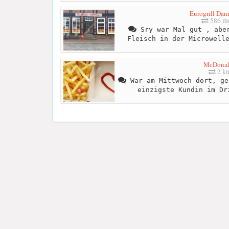
Eurogrill Dan
586 me
Sry war Mal gut , aber
Fleisch in der Microwell
McDonal
2 k
War am Mittwoch dort, ge
einzigste Kundin im Dr