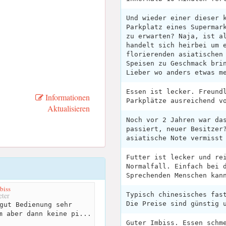
Und wieder einer dieser 
Parkplatz eines Supermar
zu erwarten? Naja, ist a
handelt sich heirbei um 
florierenden asiatischen
Speisen zu Geschmack bri
Lieber wo anders etwas m
Essen ist lecker. Freund
Informationen
Parkplätze ausreichend v
Aktualisieren
Noch vor 2 Jahren war da
passiert, neuer Besitzer
asiatische Note vermisst
Futter ist lecker und re
Normalfall. Einfach bei 
Sprechenden Menschen kan
biss
Typisch chinesisches fas
ter
Die Preise sind günstig 
gut Bedienung sehr
m aber dann keine pi...
Guter Imbiss. Essen schm