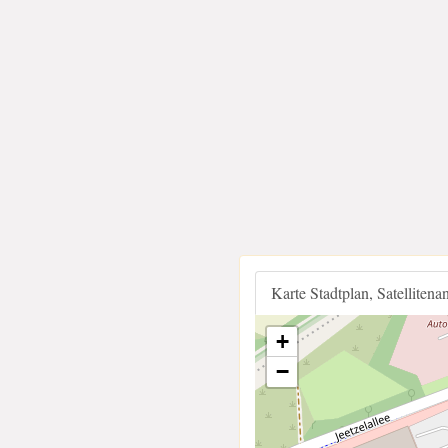
Karte Stadtplan, Satellitena
+
−