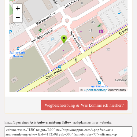
+
−
©
OpenStreetMap
contributors
Wegbeschreibung & Wie komme ich hierher?
hinzufügen eines
Avis Autovermietung Teltow
-stadtplans zu ihrer webseite;