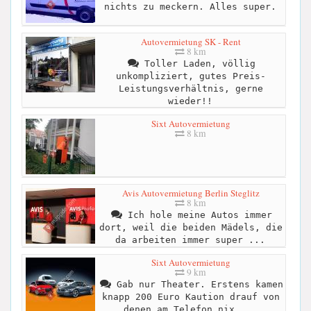
nichts zu meckern. Alles super.
Autovermietung SK - Rent
8 km
Toller Laden, völlig
unkompliziert, gutes Preis-
Leistungsverhältnis, gerne
wieder!!
Sixt Autovermietung
8 km
Avis Autovermietung Berlin Steglitz
8 km
Ich hole meine Autos immer
dort, weil die beiden Mädels, die
da arbeiten immer super ...
Sixt Autovermietung
9 km
Gab nur Theater. Erstens kamen
knapp 200 Euro Kaution drauf von
denen am Telefon nix ...