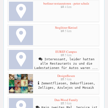
berliner restauratoren - peter schulz
4 km
Steglitzer Kreisel
5 km
EUREF-Campus
5 km
Interessant, leider hatten
alle Restaurants zu und die
Ladestationen für Autos waren ...
Designfliesen
5 km
Zementfliesen, Dekorfliesen,
Zelliges, Azulejos und Mosaik
Dan-Wood Family
5 km
Kein zweites Mal. Service ist