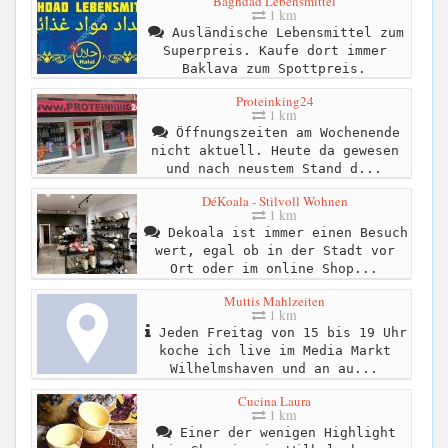
Baghdad Lebensmittel
1 km
Ausländische Lebensmittel zum
Superpreis. Kaufe dort immer
Baklava zum Spottpreis.
Proteinking24
1 km
Öffnungszeiten am Wochenende
nicht aktuell. Heute da gewesen
und nach neustem Stand d...
DéKoala - Stilvoll Wohnen
1 km
Dekoala ist immer einen Besuch
wert, egal ob in der Stadt vor
Ort oder im online Shop...
Muttis Mahlzeiten
1 km
Jeden Freitag von 15 bis 19 Uhr
koche ich live im Media Markt
Wilhelmshaven und an au...
Cucina Laura
1 km
Einer der wenigen Highlight