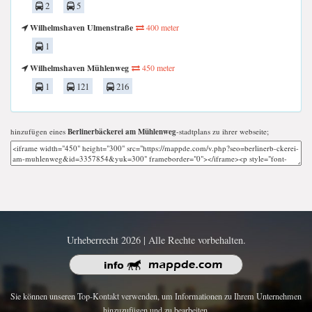
2
5
Wilhelmshaven Ulmenstraße
400 meter
1
Wilhelmshaven Mühlenweg
450 meter
1
121
216
hinzufügen eines
Berlinerbäckerei am Mühlenweg
-stadtplans zu ihrer webseite;
Urheberrecht 2026 | Alle Rechte vorbehalten.
Sie können unseren Top-Kontakt verwenden, um Informationen zu Ihrem Unternehmen
hinzuzufügen und zu bearbeiten.