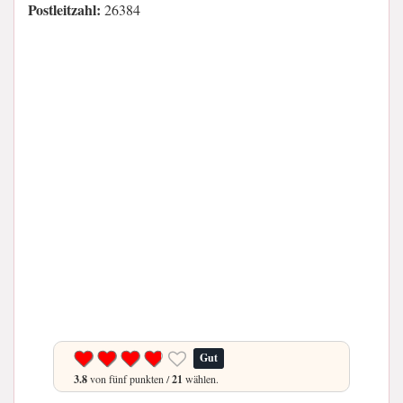
Postleitzahl:
26384
Gut
3.8
von fünf punkten /
21
wählen.