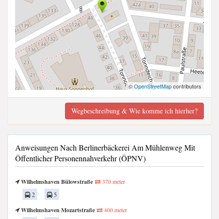
©
OpenStreetMap
contributors
Wegbeschreibung & Wie komme ich hierher?
Anweisungen Nach Berlinerbäckerei Am Mühlenweg Mit
Öffentlicher Personennahverkehr (ÖPNV)
Wilhelmshaven Bülowstraße
370 meter
2
5
Wilhelmshaven Mozartstraße
400 meter