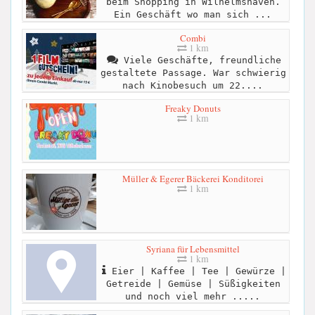
beim Shopping in Wilhelmshaven.
Ein Geschäft wo man sich ...
Combi
1 km
Viele Geschäfte, freundliche
gestaltete Passage. War schwierig
nach Kinobesuch um 22....
Freaky Donuts
1 km
Müller & Egerer Bäckerei Konditorei
1 km
Syriana für Lebensmittel
1 km
Eier | Kaffee | Tee | Gewürze |
Getreide | Gemüse | Süßigkeiten
und noch viel mehr .....