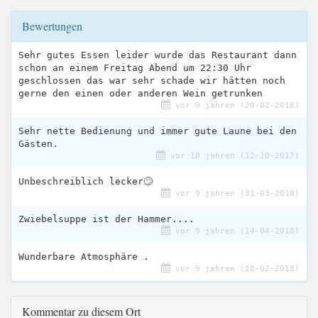
Bewertungen
Sehr gutes Essen leider wurde das Restaurant dann
schon an einem Freitag Abend um 22:30 Uhr
geschlossen das war sehr schade wir hätten noch
gerne den einen oder anderen Wein getrunken
vor 9 jahren (20-02-2018)
Sehr nette Bedienung und immer gute Laune bei den
Gästen.
vor 10 jahren (12-10-2017)
Unbeschreiblich lecker🙄
vor 9 jahren (31-03-2018)
Zwiebelsuppe ist der Hammer....
vor 9 jahren (14-04-2018)
Wunderbare Atmosphäre .
vor 9 jahren (28-02-2018)
Kommentar zu diesem Ort