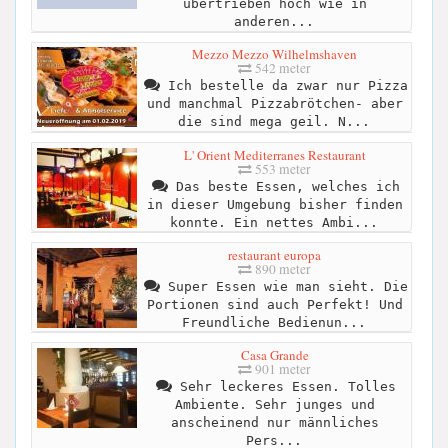
übertrieben hoch wie in
anderen...
Mezzo Mezzo Wilhelmshaven
542 meter
Ich bestelle da zwar nur Pizza
und manchmal Pizzabrötchen- aber
die sind mega geil. N...
L' Orient Mediterranes Restaurant
553 meter
Das beste Essen, welches ich
in dieser Umgebung bisher finden
konnte. Ein nettes Ambi...
restaurant europa
890 meter
Super Essen wie man sieht. Die
Portionen sind auch Perfekt! Und
Freundliche Bedienun...
Casa Grande
901 meter
Sehr leckeres Essen. Tolles
Ambiente. Sehr junges und
anscheinend nur männliches
Pers...