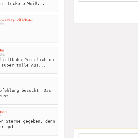
en! Leckere Weiß...
 Guadagnoli Bistr...
ter
ahn
ter
lliftbahn Preislich na
 super tolle Aus...
pfehlung besucht. Das
rust...
rsch
m
r Sterne gegeben, denn
ar gut.