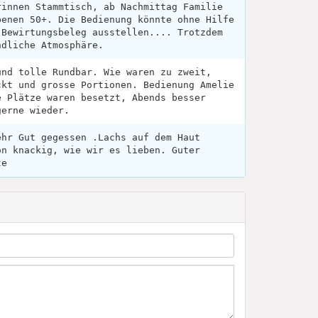
rinnen Stammtisch, ab Nachmittag Familie
benen 50+. Die Bedienung könnte ohne Hilfe
 Bewirtungsbeleg ausstellen.... Trotzdem
ndliche Atmosphäre.
und tolle Rundbar. Wie waren zu zweit,
ckt und grosse Portionen. Bedienung Amelie
e Plätze waren besetzt, Abends besser
gerne wieder.
ehr Gut gegessen .Lachs auf dem Haut
ön knackig, wie wir es lieben. Guter
te