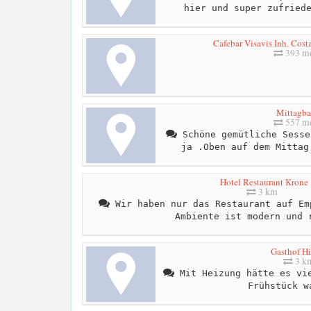
hier und super zufried
Cafebar Visavis Inh. Costa
393 me
Mittagb
557 me
Schöne gemütliche Sesse
ja .Oben auf dem Mittag
Hotel Restaurant Krone
3 km
Wir haben nur das Restaurant auf Em
Ambiente ist modern und 
Gasthof Hi
3 k
Mit Heizung hätte es vie
Frühstück w