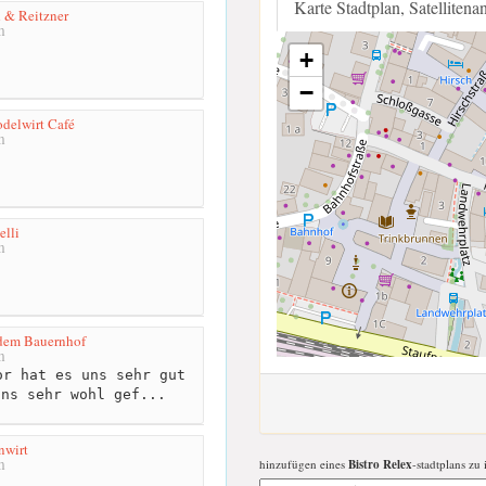
Karte Stadtplan, Satellitena
 & Reitzner
m
+
−
delwirt Café
m
elli
m
 dem Bauernhof
m
r hat es uns sehr gut
uns sehr wohl gef...
nwirt
m
hinzufügen eines
Bistro Relex
-stadtplans zu 