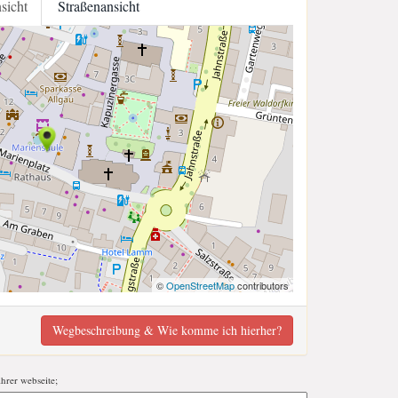
nsicht
Straßenansicht
©
OpenStreetMap
contributors
Wegbeschreibung & Wie komme ich hierher?
ihrer webseite;