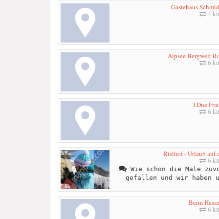
Gastehaus Schmid
4 k
Alpsee Bergwelt Ro
6 k
I Due Frat
6 k
Risthof - Urlaub auf
6 k
Wie schon die Male zuvo
gefallen und wir haben 
Beim Haxe
6 k