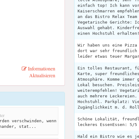
einfach top! Ich kann vo
Kaiserschmarren empfehle
an das Bistro Relax Team
Vegetarische Gerichte: I
Auswahl gehabt. Kinderfr
einen Hochstuhl erhalten
Wir haben uns eine Pizza
dort war sehr freundlich
leider etwas teuer Marga
Informationen
Ein tolles Restaurant, f
Karte, super freundliche
Aktualisieren
Atmosphäre. Komme immer 
Lokal besuchen. Preislei
weiterempfehlen! Vegetar
auch mehrere Leckereien.
Hochstuhl. Parkplatz: Vi
Zugänglichkeit m. d. Rol
ter
Schöne Lokalität, freund
rden verschwinden, wenn
leckeres EssenEssen: 5/5
nander, stat...
Hald ein Bistro wie es j