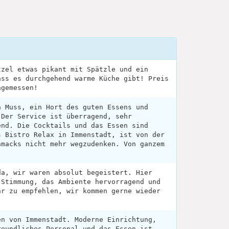
tzel etwas pikant mit Spätzle und ein
ass es durchgehend warme Küche gibt! Preis
ngemessen!
n Muss, ein Hort des guten Essens und
 Der Service ist überragend, sehr
end. Die Cocktails und das Essen sind
s Bistro Relax in Immenstadt, ist von der
hmacks nicht mehr wegzudenken. Von ganzem
da, wir waren absolut begeistert. Hier
 Stimmung, das Ambiente hervorragend und
hr zu empfehlen, wir kommen gerne wieder
en von Immenstadt. Moderne Einrichtung,
reundliches Personal und das Essen ist