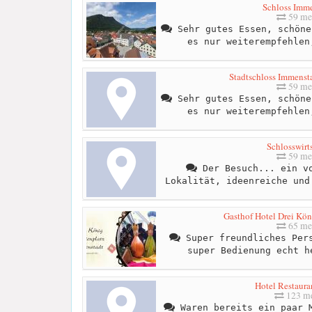
Schloss Imme
59 me
Sehr gutes Essen, schöne
es nur weiterempfehlen
Stadtschloss Immens
59 me
Sehr gutes Essen, schöne
es nur weiterempfehlen
Schlosswirt
59 me
Der Besuch... ein vo
Lokalität, ideenreiche und
Gasthof Hotel Drei Kön
65 me
Super freundliches Pers
super Bedienung echt h
Hotel Restaura
123 me
Waren bereits ein paar M