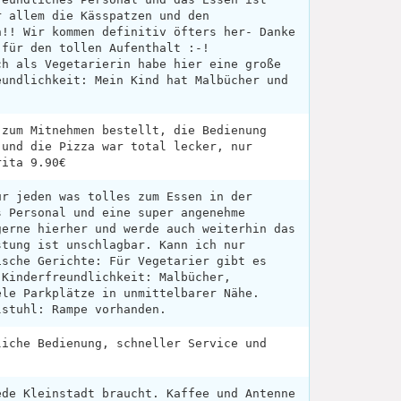
r allem die Kässpatzen und den
n!! Wir kommen definitiv öfters her- Danke
 für den tollen Aufenthalt :-!
ch als Vegetarierin habe hier eine große
eundlichkeit: Mein Kind hat Malbücher und
!
 zum Mitnehmen bestellt, die Bedienung
 und die Pizza war total lecker, nur
rita 9.90€
ür jeden was tolles zum Essen in der
s Personal und eine super angenehme
gerne hierher und werde auch weiterhin das
stung ist unschlagbar. Kann ich nur
ische Gerichte: Für Vegetarier gibt es
 Kinderfreundlichkeit: Malbücher,
ele Parkplätze in unmittelbarer Nähe.
lstuhl: Rampe vorhanden.
liche Bedienung, schneller Service und
ede Kleinstadt braucht. Kaffee und Antenne