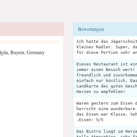
Bewertungen
Ich hatte das Jägerschni
kleines Radler. Super, d
lgäu, Bayern, Germany
für diese Portion sehr a
Dieses Restaurant ist ei
immer einen Besuch wert!
freundlich und zuvorkomm
einfach nur köstlich. Da
Landkarte des guten Gesc
Herzen zu empfehlen!
Waren gestern zum Essen 
herrscht eine wunderbare
das Essen war Klasse. Se
.Essen: 5/5
Das Bistro liegt im Herz
tolle Atmosphäre, sehr f