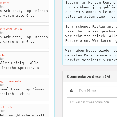
nstadt
Bayern. am Morgen Rentne
ter
und am Abend jung geblie
s Ambiente, Top! Können
aus dem Stammhaus keinen
, waren alle 6 ...
alles in allem eine freu
Sehr schönes Restaurant 
tadt GmbH & Co
Essen hat lecker geschme
ter
war sehr freundlich. All
s Ambiente, Top! Können
Reservieren. Wir kommen 
, waren alle 6 ...
Wir haben heute wieder s
schaft
gebraten Marktgemüse sch
ter
Service Verdiente 5 Punk
ller Erfolg! Tolle
 frische Speisen, a...
Kommentar zu diesem Ort
ig in Immenstadt
ter
onal Essen Top Zimmer
erzlich. Ich ha...
nt Hirsch
ter
al zum „Muscheln satt“