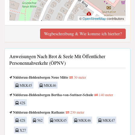
©
OpenStreetMap
contributors
Wegbeschreibung & Wie komme ich hierher?
Anweisungen Nach Brot & Seele Mit Öffentlicher
Personennahverkehr (ÖPNV)
Nidderau-Heldenbergen Neue Mitte
30 meter
MKK45
MKK46
Nidderau-Heldenbergen Bertha-von-Suttner-Schule
140 meter
42S
Nidderau-Heldenbergen Rathaus
230 meter
42S
562
MKK45
MKK46
MKK47
X27