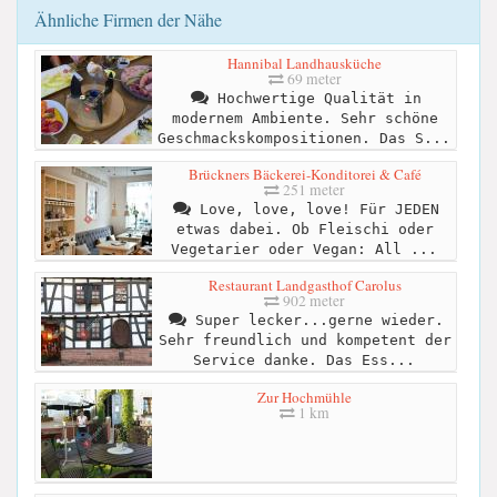
Ähnliche Firmen der Nähe
Hannibal Landhausküche
69 meter
Hochwertige Qualität in
modernem Ambiente. Sehr schöne
Geschmackskompositionen. Das S...
Brückners Bäckerei-Konditorei & Café
251 meter
Love, love, love! Für JEDEN
etwas dabei. Ob Fleischi oder
Vegetarier oder Vegan: All ...
Restaurant Landgasthof Carolus
902 meter
Super lecker...gerne wieder.
Sehr freundlich und kompetent der
Service danke. Das Ess...
Zur Hochmühle
1 km