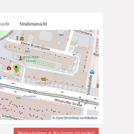
nsicht
Straßenansicht
©
OpenStreetMap
contributors
Wegbeschreibung & Wie komme ich hierher?