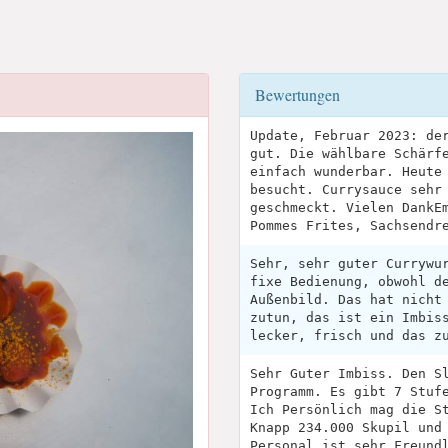
Bewertungen
Update, Februar 2023: de
gut. Die wählbare Schärf
einfach wunderbar. Heute
besucht. Currysauce sehr
geschmeckt. Vielen DankE
Pommes Frites, Sachsendr
Sehr, sehr guter Currywu
fixe Bedienung, obwohl d
Außenbild. Das hat nicht
zutun, das ist ein Imbis
lecker, frisch und das z
Sehr Guter Imbiss. Den S
Programm. Es gibt 7 Stuf
Ich Persönlich mag die S
Knapp 234.000 Skupil und
Personal ist sehr Freund