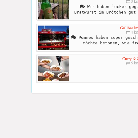
3 k
Wir haben lecker gege
Bratwurst im Brötchen gut
Grillbar I
4 k
Pommes haben super gesch
möchte betonen, wie fr
Curry & 
5 k