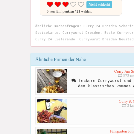
Nicht schlecht
3
von fünf punkten /
21
wählen.
ähnliche suchanfragen:
Curry 24 Dresden Schärfe
Speisekarte, Currywurst Dresden, Beste Currywur
Curry 24 lieferando, Currywurst Dresden Neustad
Ähnliche Firmen der Nähe
Curry Am S
372 me
Leckere Currywurst und 
den klassischen Pommes 
Curry & 
2 k
Fährgarten Joh