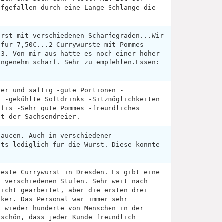
ufgefallen durch eine Lange Schlange die
urst mit verschiedenen Schärfegraden...Wir
 für 7,50€...2 Currywürste mit Pommes
 3. Von mir aus hätte es noch einer höher
angenehm scharf. Sehr zu empfehlen.Essen:
ker und saftig -gute Portionen -
r -gekühlte Softdrinks -Sitzmöglichkeiten
ffis -Sehr gute Pommes -freundliches
st der Sachsendreier.
Saucen. Auch in verschiedenen
bts lediglich für die Wurst. Diese könnte
beste Currywurst in Dresden. Es gibt eine
n verschiedenen Stufen. Sehr weit nach
nicht gearbeitet, aber die ersten drei
cker. Das Personal war immer sehr
l wieder hunderte von Menschen in der
 schön, dass jeder Kunde freundlich