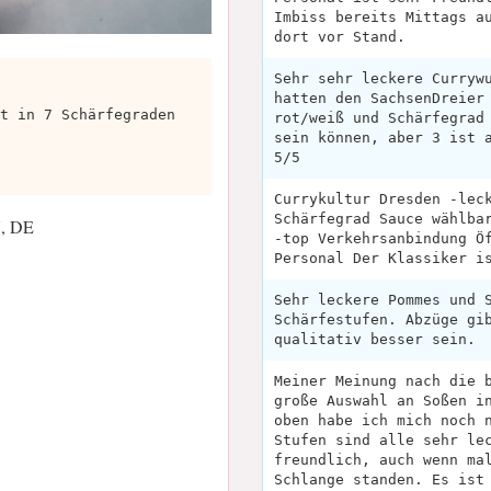
Imbiss bereits Mittags a
dort vor Stand.
Sehr sehr leckere Curryw
hatten den SachsenDreier
t in 7 Schärfegraden
rot/weiß und Schärfegrad
sein können, aber 3 ist 
5/5
Currykultur Dresden -lec
Schärfegrad Sauce wählba
N, DE
-top Verkehrsanbindung Ö
Personal Der Klassiker i
Sehr leckere Pommes und 
Schärfestufen. Abzüge gi
qualitativ besser sein.
Meiner Meinung nach die 
große Auswahl an Soßen i
oben habe ich mich noch 
Stufen sind alle sehr le
freundlich, auch wenn ma
Schlange standen. Es ist