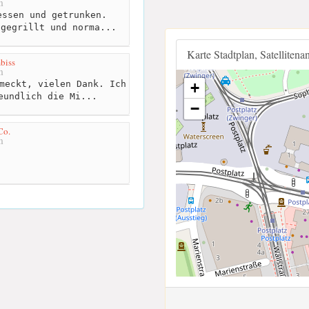
m
ssen und getrunken.
 gegrillt und norma...
Karte Stadtplan, Satellitena
mbiss
m
meckt, vielen Dank. Ich
+
eundlich die Mi...
−
Co.
m