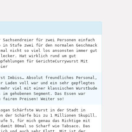
r Sachsendreier für zwei Personen einfach
e in Stufe zwei für den normalen Geschmack
 mal nicht so viel los ansonsten immer gut
 lecker. Hat wirklich rund um gut
mpfehlungen für GerichteCurrywurst Mit
eier
rst Imbiss… Absolut freundliches Personal,
er Laden voll war und ein sehr gepflegtes
 mehr viel mit einer klassischen Wurstbude
s im gehobenen Segment. Das Essen war
u fairen Preisen! Weiter so!
logan Schärfste Wurst in der Stadt in
en der Schärfe bis zu 1 Millionen Skupill.
tufe 5, für mich genau das Richtige mit
 damit 80mal so Scharf wie Tabsaco. Das
lich und auch sehr Flott. Mit ist der