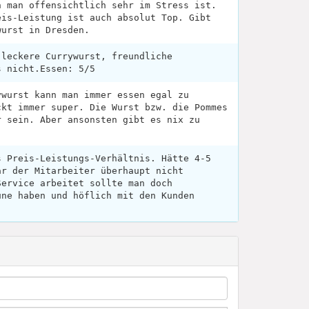
n man offensichtlich sehr im Stress ist.
eis-Leistung ist auch absolut Top. Gibt
wurst in Dresden.
 leckere Currywurst, freundliche
s nicht.Essen: 5/5
ywurst kann man immer essen egal zu
ckt immer super. Die Wurst bzw. die Pommes
r sein. Aber ansonsten gibt es nix zu
s Preis-Leistungs-Verhältnis. Hätte 4-5
ar der Mitarbeiter überhaupt nicht
Service arbeitet sollte man doch
une haben und höflich mit den Kunden