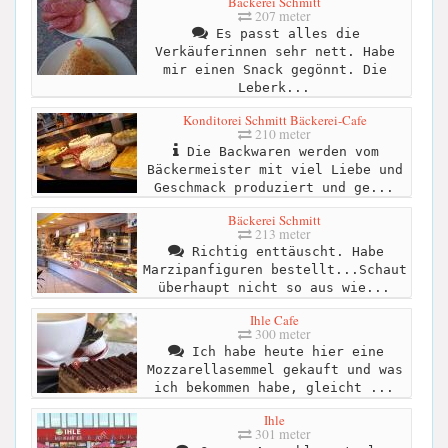
Bäckerei Schmitt
207 meter
Es passt alles die
Verkäuferinnen sehr nett. Habe
mir einen Snack gegönnt. Die
Leberk...
Konditorei Schmitt Bäckerei-Cafe
210 meter
Die Backwaren werden vom
Bäckermeister mit viel Liebe und
Geschmack produziert und ge...
Bäckerei Schmitt
213 meter
Richtig enttäuscht. Habe
Marzipanfiguren bestellt...Schaut
überhaupt nicht so aus wie...
Ihle Cafe
300 meter
Ich habe heute hier eine
Mozzarellasemmel gekauft und was
ich bekommen habe, gleicht ...
Ihle
301 meter