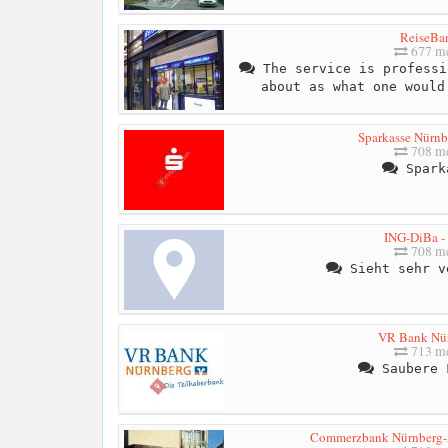
ReiseBa
677 me
The service is professi
about as what one would
Sparkasse Nürn
708 me
Spark
ING-DiBa 
708 me
Sieht sehr v
VR Bank Nü
713 me
Saubere 
Commerzbank Nürnberg-Al