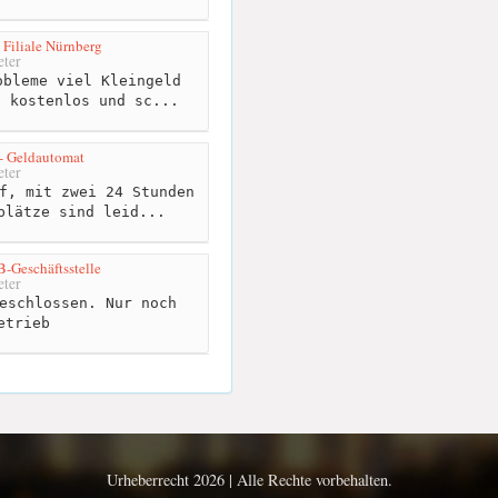
Filiale Nürnberg
ter
bleme viel Kleingeld
, kostenlos und sc...
- Geldautomat
ter
f, mit zwei 24 Stunden
plätze sind leid...
B-Geschäftsstelle
ter
eschlossen. Nur noch
etrieb
Urheberrecht 2026 | Alle Rechte vorbehalten.