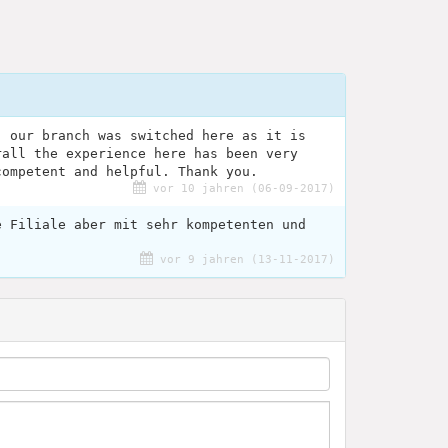
, our branch was switched here as it is
rall the experience here has been very
competent and helpful. Thank you.
vor 10 jahren (06-09-2017)
e Filiale aber mit sehr kompetenten und
vor 9 jahren (13-11-2017)