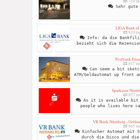
719 me
Sehr gute 
LIGA Bank eG,
810 me
Info: da die Bankfili
bezieht sich die Rezensio
Postbank Fina
817 me
Can seem a bit sketc
ATM/Geldautomat up front a
Sparkasse Nürn
827 me
As it is available bit 
people who lives here c
VR Bank Nürnberg - Geldaut
865 me
Einfacher Automat mit S
durch die Disco und die