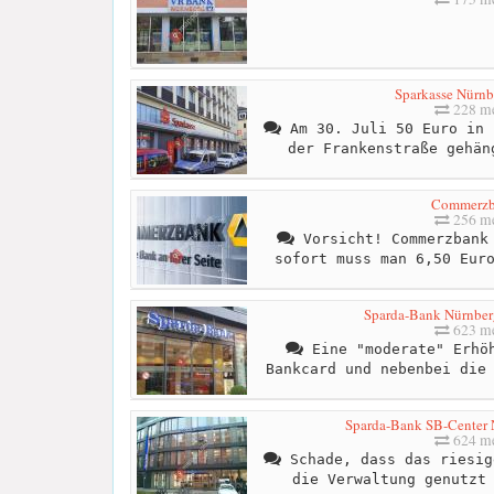
Sparkasse Nürn
228 me
Am 30. Juli 50 Euro in 
der Frankenstraße gehän
Commerzb
256 me
Vorsicht! Commerzbank 
sofort muss man 6,50 Eur
Sparda-Bank Nürnber
623 me
Eine "moderate" Erhöh
Bankcard und nebenbei die
Sparda-Bank SB-Center 
624 me
Schade, dass das riesig
die Verwaltung genutzt