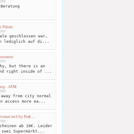
ter
Beratung
 Filiale
ter
ale geschlossen war,
n lediglich auf di...
nzcenter
ter
hy, but there is an
nd right inside of ...
berg - ATM
ter
away from city normal
an access more ea...
omat im City Park ...
ter
cheinen ab 10€. Leider
 zwei Supermärkt...