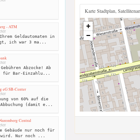
Karte Stadtplan, Satellitena
+
berg - ATM
ter
−
Ihrem Geldautomaten in
gt, ich war 3 ma...
ank
ter
Gebühren Abzocke! Ab
o für Bar-Einzahlu...
g eG SB-Center
ter
ung von 60% auf die
 Abbuchung (damit e...
Nuremberg Central
ter
e Gebäude nur noch für
 wird. Nur noch ...