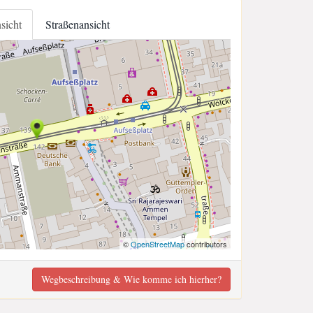
nsicht
Straßenansicht
©
OpenStreetMap
contributors
Wegbeschreibung & Wie komme ich hierher?