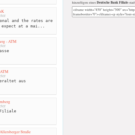
hinzufügen eines
Deutsche Bank Filiale
-stad
nK
ter
onal and the rates are
 expect at a mai...
berg - ATM
ter
asse
- ATM
ter
eraltet aus
rnberg
ter
Filiale
lersberger Straße