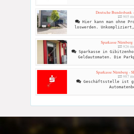
Deutsche Bundesbank - 
905 me
Hier kann man ohne Pro
loswerden. Unkompliziert
Sparkasse Nürnberg 
926 me
Sparkasse in Gibitzenho
Geldautomaten. Die Park
Sparkasse Nürnberg - S
987 me
Geschäftsstelle ist g
Automatenb