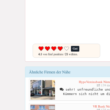
Gut
4.1
von fünf punkten /
21
wählen.
Ähnliche Firmen der Nähe
HypoVereinsbank Nürn
139 me
sehr! unfreundliche und
Kümmern sich nicht um d
VR Bank Nü
175 me