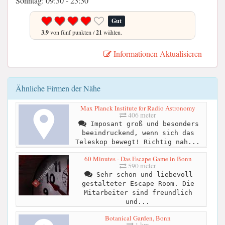
Sonntag: 09:30 - 23:30
Gut
3.9
von fünf punkten /
21
wählen.
Informationen Aktualisieren
Ähnliche Firmen der Nähe
Max Planck Institute for Radio Astronomy
406 meter
Imposant groß und besonders
beeindruckend, wenn sich das
Teleskop bewegt! Richtig nah...
60 Minutes - Das Escape Game in Bonn
590 meter
Sehr schön und liebevoll
gestalteter Escape Room. Die
Mitarbeiter sind freundlich
und...
Botanical Garden, Bonn
1 km