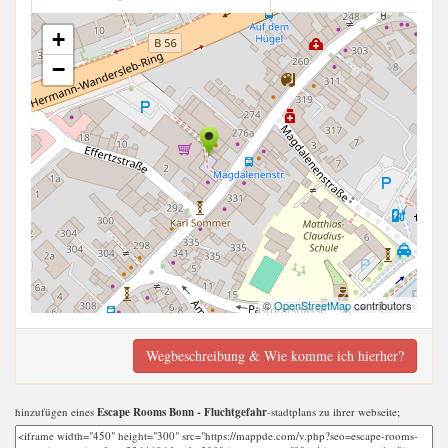
+
−
©
OpenStreetMap
contributors
Wegbeschreibung & Wie komme ich hierher?
hinzufügen eines
Escape Rooms Bonn - Fluchtgefahr
-stadtplans zu ihrer webseite;