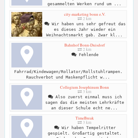
gesammelten Werken rund um ...
city-marketing bonn e.V.
2 km
Wir haben uns sehr gefreut das
es dieses Jahr wieder ein
Weihnachtsmarkt gab. Zwar kl...
Bahnhof Bonn-Duisdorf
2 km
Fehlende
Fahrrad/Kindewagen/Rollator/Rollstuhlrampen.
Rauchverbot und Maskenpflicht w...
Collegium Josephinum Bonn
3 km
Also zuerst einmal muss ich
sagen das die meisten Lehrkräfte
an dieser Schule echt ne...
TimeBreak
3 km
Wir haben Tempelritter
gespielt. Großartig gestaltet.