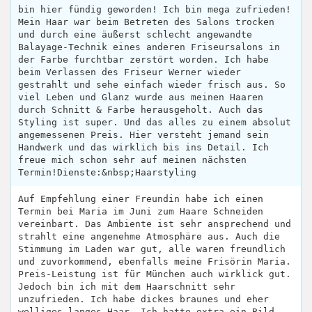
bin hier fündig geworden! Ich bin mega zufrieden!
Mein Haar war beim Betreten des Salons trocken
und durch eine äußerst schlecht angewandte
Balayage-Technik eines anderen Friseursalons in
der Farbe furchtbar zerstört worden. Ich habe
beim Verlassen des Friseur Werner wieder
gestrahlt und sehe einfach wieder frisch aus. So
viel Leben und Glanz wurde aus meinen Haaren
durch Schnitt & Farbe herausgeholt. Auch das
Styling ist super. Und das alles zu einem absolut
angemessenen Preis. Hier versteht jemand sein
Handwerk und das wirklich bis ins Detail. Ich
freue mich schon sehr auf meinen nächsten
Termin!Dienste:&nbsp;Haarstyling
Auf Empfehlung einer Freundin habe ich einen
Termin bei Maria im Juni zum Haare Schneiden
vereinbart. Das Ambiente ist sehr ansprechend und
strahlt eine angenehme Atmosphäre aus. Auch die
Stimmung im Laden war gut, alle waren freundlich
und zuvorkommend, ebenfalls meine Frisörin Maria.
Preis-Leistung ist für München auch wirklick gut.
Jedoch bin ich mit dem Haarschnitt sehr
unzufrieden. Ich habe dickes braunes und eher
welliges langes Haar. Ich hatte extra ein Bild