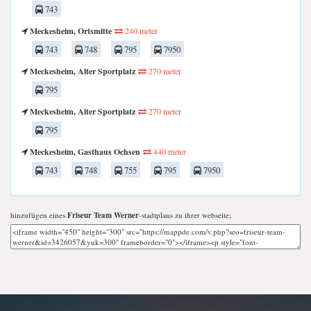
743
Meckesheim, Ortsmitte
240 meter
743
748
795
7950
Meckesheim, Alter Sportplatz
270 meter
795
Meckesheim, Alter Sportplatz
270 meter
795
Meckesheim, Gasthaus Ochsen
440 meter
743
748
755
795
7950
hinzufügen eines
Friseur Team Werner
-stadtplans zu ihrer webseite;