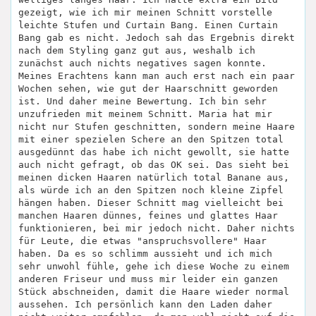
gezeigt, wie ich mir meinen Schnitt vorstelle
leichte Stufen und Curtain Bang. Einen Curtain
Bang gab es nicht. Jedoch sah das Ergebnis direkt
nach dem Styling ganz gut aus, weshalb ich
zunächst auch nichts negatives sagen konnte.
Meines Erachtens kann man auch erst nach ein paar
Wochen sehen, wie gut der Haarschnitt geworden
ist. Und daher meine Bewertung. Ich bin sehr
unzufrieden mit meinem Schnitt. Maria hat mir
nicht nur Stufen geschnitten, sondern meine Haare
mit einer spezielen Schere an den Spitzen total
ausgedünnt das habe ich nicht gewollt, sie hatte
auch nicht gefragt, ob das OK sei. Das sieht bei
meinen dicken Haaren natürlich total Banane aus,
als würde ich an den Spitzen noch kleine Zipfel
hängen haben. Dieser Schnitt mag vielleicht bei
manchen Haaren dünnes, feines und glattes Haar
funktionieren, bei mir jedoch nicht. Daher nichts
für Leute, die etwas "anspruchsvollere" Haar
haben. Da es so schlimm aussieht und ich mich
sehr unwohl fühle, gehe ich diese Woche zu einem
anderen Friseur und muss mir leider ein ganzen
Stück abschneiden, damit die Haare wieder normal
aussehen. Ich persönlich kann den Laden daher