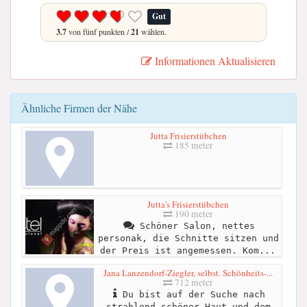
Gut
3.7
von fünf punkten /
21
wählen.
Informationen Aktualisieren
Ähnliche Firmen der Nähe
Jutta Frisierstübchen
185 meter
Jutta's Frisierstübchen
190 meter
Schöner Salon, nettes
personak, die Schnitte sitzen und
der Preis ist angemessen. Kom...
Jana Lanzendorf-Ziegler, selbst. Schönheits-...
712 meter
Du bist auf der Suche nach
strahlend schöner Haut und dem