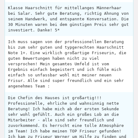
Klasse Haarschnitt für mittellanges Männerhaar
bei Salar. Sehr gute Beratung, richtig Ahnung von
seinem Handwerk, und entspannte Konversation. Die
30 Minuten waren bei dem günstigen Preis sehr gut
investiert. Danke! 5*
Ich muss sagen von der professionellen Beratung
bis zum sehr guten und typgerechten Haarschnitt
Note 1+. Eine wirklich großartige Friseurin, die
guten Bewertungen haben nicht zu viel
versprochen! Mein gesamtes Umfeld ist vom
Ergebnis einfach begeistert und ich fühle mich
einfach so unfassbar wohl mit meiner neuen
Frisur. Alle sind super freundlich und ein sehr
angenehmes Team :
Die Chefin des Hauses ist großartig!!!
Professionelle, ehrliche und wahnsinnig nette
Beratung! Ich habe mich ab der ersten Sekunde
sehr wohl gefühlt. Auch ein großes Lob an die
Mitarbeiter - alle sind sehr freundlich und
zuvorkommend. Es herrscht eine tolle Atmosphäre
im Team! Ich habe meinen TOP Friseur gefunden!
Ich kam zu Friseur Werner um Hilfe zu finden und