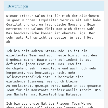
Bewertungen
Dieser Friseur Salon ist für mich der Allerbeste
in ganz München! Exquisiter Service mit sehr hohe
Qualität und extrem freundliche Menschen. Beim
Betreten des Salons fühlt man sich direkt wohl.
Das handwerkliche können ist oberste Liga. Der
sehr gute Ruf spricht eindeutig für sich! Hut
ab...
Ich bin seit Jahren Stammkunde. Es ist ein
exzellentes Team und auch heute bin ich mit dem
Ergebnis meiner Haare sehr zufrieden! Es ist
definitiv jeden Cent wert… Das Team ist
durchgehend sehr freundliche und auch noch sehr
kompetent, was heutzutage nicht mehr
selbstverständlich ist! Es herrscht eine
einladende Stimmung, was durch kleine
Aufmerksamkeit gezeigt wird. Danke an das gesamte
Team für die Konstante professionelle Arbeit! Bis
zum Nächsten mal.Dienste:&nbsp;Balayage
Ich bin das erste Mal bei Friseur Team Werner,
aber auf jeden Fall nicht das letzte Mal. Ich