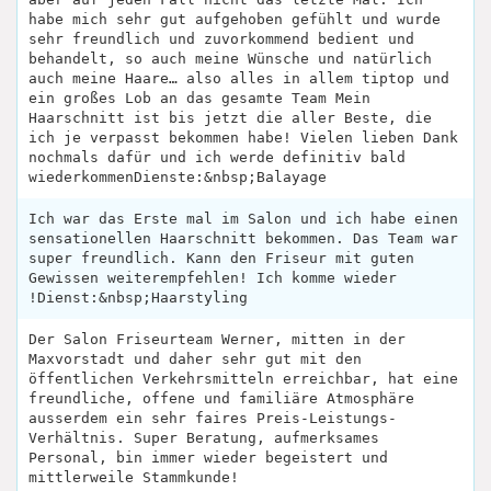
habe mich sehr gut aufgehoben gefühlt und wurde
sehr freundlich und zuvorkommend bedient und
behandelt, so auch meine Wünsche und natürlich
auch meine Haare… also alles in allem tiptop und
ein großes Lob an das gesamte Team Mein
Haarschnitt ist bis jetzt die aller Beste, die
ich je verpasst bekommen habe! Vielen lieben Dank
nochmals dafür und ich werde definitiv bald
wiederkommenDienste:&nbsp;Balayage
Ich war das Erste mal im Salon und ich habe einen
sensationellen Haarschnitt bekommen. Das Team war
super freundlich. Kann den Friseur mit guten
Gewissen weiterempfehlen! Ich komme wieder
!Dienst:&nbsp;Haarstyling
Der Salon Friseurteam Werner, mitten in der
Maxvorstadt und daher sehr gut mit den
öffentlichen Verkehrsmitteln erreichbar, hat eine
freundliche, offene und familiäre Atmosphäre
ausserdem ein sehr faires Preis-Leistungs-
Verhältnis. Super Beratung, aufmerksames
Personal, bin immer wieder begeistert und
mittlerweile Stammkunde!