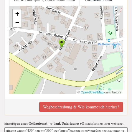
+
−
©
OpenStreetMap
contributors
Wegbeschreibung & Wie komme ich hierher?
hinzufügen eines
Geldautomat: vr bank Untertaunus eG
-stadtplans zu ihrer webseite;