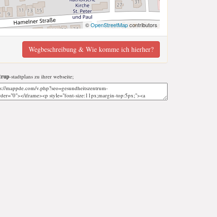
©
OpenStreetMap
contributors
Wegbeschreibung & Wie komme ich hierher?
trup
-stadtplans zu ihrer webseite;