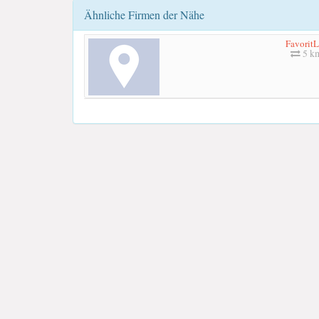
Ähnliche Firmen der Nähe
FavoritL
5 k