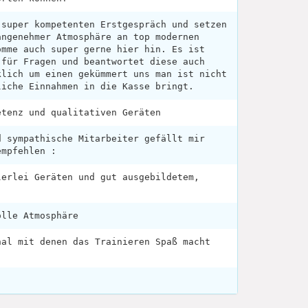
 super kompetenten Erstgespräch und setzen
angenehmer Atmosphäre an top modernen
omme auch super gerne hier hin. Es ist
 für Fragen und beantwortet diese auch
klich um einen gekümmert uns man ist nicht
liche Einnahmen in die Kasse bringt.
etenz und qualitativen Geräten
d sympathische Mitarbeiter gefällt mir
empfehlen :
lerlei Geräten und gut ausgebildetem,
olle Atmosphäre
nal mit denen das Trainieren Spaß macht