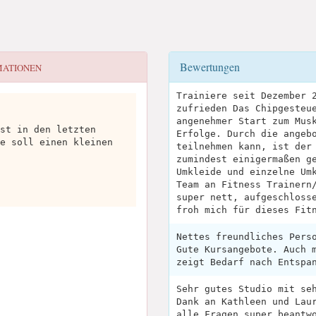
Bewertungen
MATIONEN
Trainiere seit Dezember 
zufrieden Das Chipgesteu
angenehmer Start zum Mus
st in den letzten
Erfolge. Durch die angeb
e soll einen kleinen
teilnehmen kann, ist der
zumindest einigermaßen g
Umkleide und einzelne Um
Team an Fitness Trainern
super nett, aufgeschloss
froh mich für dieses Fit
Nettes freundliches Pers
Gute Kursangebote. Auch 
zeigt Bedarf nach Entspa
Sehr gutes Studio mit se
Dank an Kathleen und Lau
alle Fragen super beantw