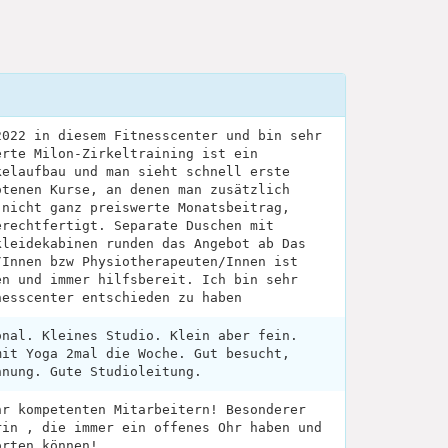
2022 in diesem Fitnesscenter und bin sehr
erte Milon-Zirkeltraining ist ein
kelaufbau und man sieht schnell erste
otenen Kurse, an denen man zusätzlich
 nicht ganz preiswerte Monatsbeitrag,
erechtfertigt. Separate Duschen mit
kleidekabinen runden das Angebot ab Das
/Innen bzw Physiotherapeuten/Innen ist
en und immer hilfsbereit. Ich bin sehr
nesscenter entschieden zu haben
onal. Kleines Studio. Klein aber fein.
mit Yoga 2mal die Woche. Gut besucht,
nnung. Gute Studioleitung.
hr kompetenten Mitarbeitern! Besonderer
rin , die immer ein offenes Ohr haben und
orten können!