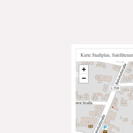
Karte Stadtplan, Satellitena
+
−