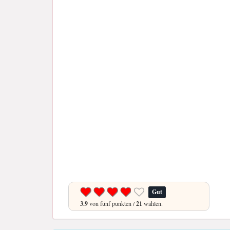
Gut
3.9
von fünf punkten /
21
wählen.