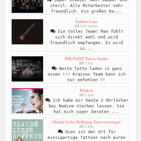
steril. Alle Mitarbeiter sehr
freundlich. Ein großes Da...
Embers Lane
969 meter
Ein tolles Team! Man fühlt
sich direkt wohl und wird
freundlich empfangen. Es wird
si...
INK PAINT Tattoo Studio
1 km
Beste Tatto laden in ganz
essen !!! Krasses Team kann ich
nur emfehlen !!
Wildcat
1 km
Ich habe mir heute 2 Ohrlöcher
bei Nadine stechen lassen. Sie
hat mich super beraten ...
Glaube Liebe Hoffnung Taetowierungen
1 km
Dies ist der Ort für
einzigartige Tattoos nach euren