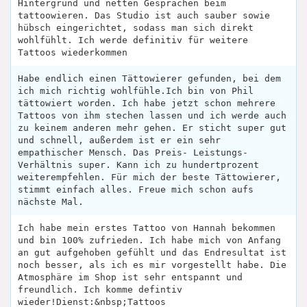
Hintergrund und netten Gesprächen beim
tattoowieren. Das Studio ist auch sauber sowie
hübsch eingerichtet, sodass man sich direkt
wohlfühlt. Ich werde definitiv für weitere
Tattoos wiederkommen
Habe endlich einen Tättowierer gefunden, bei dem
ich mich richtig wohlfühle.Ich bin von Phil
tättowiert worden. Ich habe jetzt schon mehrere
Tattoos von ihm stechen lassen und ich werde auch
zu keinem anderen mehr gehen. Er sticht super gut
und schnell, außerdem ist er ein sehr
empathischer Mensch. Das Preis- Leistungs-
Verhältnis super. Kann ich zu hundertprozent
weiterempfehlen. Für mich der beste Tättowierer,
stimmt einfach alles. Freue mich schon aufs
nächste Mal.
Ich habe mein erstes Tattoo von Hannah bekommen
und bin 100% zufrieden. Ich habe mich von Anfang
an gut aufgehoben gefühlt und das Endresultat ist
noch besser, als ich es mir vorgestellt habe. Die
Atmosphäre im Shop ist sehr entspannt und
freundlich. Ich komme defintiv
wieder!Dienst:&nbsp;Tattoos