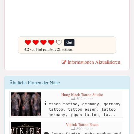
Gut
4.2
von fünf punkten /
21
wählen.
Informationen Aktualisieren
Ähnliche Firmen der Nähe
Hưng black Tattoo Studio
502 meter
essen tattoo, germany, germany
tattoo, tattoo essen, tattoo
germany, japan tattoo, ta...
Vikink Tattoo Essen
890 meter
Super Studio, sehr sauber und