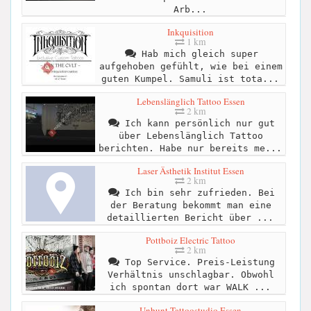
Arb...
Inkquisition
1 km
Hab mich gleich super
aufgehoben gefühlt, wie bei einem
guten Kumpel. Samuli ist tota...
Lebenslänglich Tattoo Essen
2 km
Ich kann persönlich nur gut
über Lebenslänglich Tattoo
berichten. Habe nur bereits me...
Laser Ästhetik Institut Essen
2 km
Ich bin sehr zufrieden. Bei
der Beratung bekommt man eine
detaillierten Bericht über ...
Pottboiz Electric Tattoo
2 km
Top Service. Preis-Leistung
Verhältnis unschlagbar. Obwohl
ich spontan dort war WALK ...
Unbunt Tattoostudio Essen