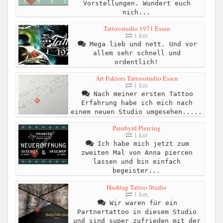
Vorstellungen. Wundert euch
nich...
Tattoostudio 1971 Essen
1 km
Mega lieb und nett. Und vor
allem sehr schnell und
ordentlich!
Art Faktors Tattoostudio Essen
1 km
Nach meiner ersten Tattoo
Erfahrung habe ich mich nach
einem neuen Studio umgesehen.....
Painbyrd.Piercing
1 km
Ich habe mich jetzt zum
zweiten Mal von Anna piercen
lassen und bin einfach
begeister...
Hashtag Tattoo Studio
1 km
Wir waren für ein
Partnertattoo in diesem Studio
und sind super zufrieden mit der