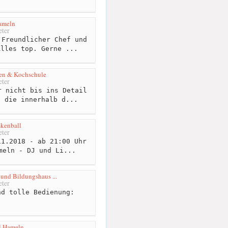
ameln
ter
Freundlicher Chef und
Alles top. Gerne ...
en & Kochschule
ter
 nicht bis ins Detail
, die innerhalb d...
kenball
ter
1.2018 - ab 21:00 Uhr
meln - DJ und Li...
 und Bildungshaus ...
ter
d tolle Bedienung:
l Hameln