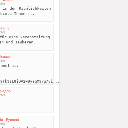
ter
 in den Räumlichkeiten
 biete Ihnen ...
-Halle
ter
für eine Veranstaltung.
en und sauberen...
channel
ter
nnel is:
W9Tk3zL8jDV2wByaqX37g/vi...
а едро
ter
ln - Pyrmont
ter