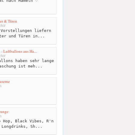
mt nach Hameln ♡
er & Türen
ter
Vorstellungen liefern
ter und Türen in...
Luftballons aus Ha...
ter
llons haben sehr lange
aschung ist meh...
aserne
m
ounge
m
 Hop, Black Vibes, R'n
 Longdrinks, Sh...