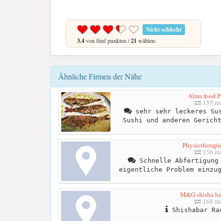
Nicht schlecht
3.4
von fünf punkten /
21
wählen.
Ähnliche Firmen der Nähe
Alma food P
155 me
sehr sehr leckeres Sus
Sushi und anderen Gerich
Physiotherap
156 me
Schnelle Abfertigung 
eigentliche Problem einzu
M&G shisha ba
168 me
Shishabar Ra