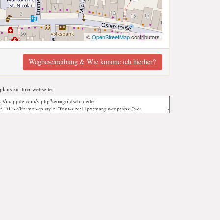
©
OpenStreetMap
contributors
Wegbeschreibung & Wie komme ich hierher?
tplans zu ihrer webseite;