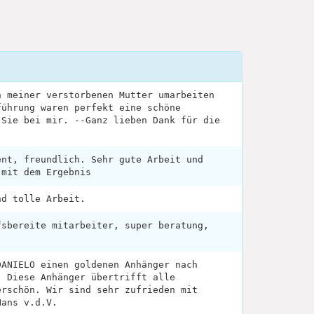
n meiner verstorbenen Mutter umarbeiten
führung waren perfekt eine schöne
 Sie bei mir. --Ganz lieben Dank für die
ent, freundlich. Sehr gute Arbeit und
 mit dem Ergebnis
nd tolle Arbeit.
fsbereite mitarbeiter, super beratung,
DANIELO einen goldenen Anhänger nach
. Diese Anhänger übertrifft alle
erschön. Wir sind sehr zufrieden mit
Hans v.d.V.