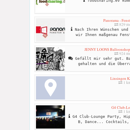
foodsharing.ev kom
Panorama - Fenst
829 me
Nach Ihren Wünschen und 
wir Ihnen maßgenau Fens
JENNY LOONS Balloonshop - 
924 me
Gefällt mir sehr gut. Ba
gehalten und die Überr
Linsingen K
1 k
G4 Club-L
1 k
G4 Club-Lounge Party, Hip
B, Dance... Cocktails,