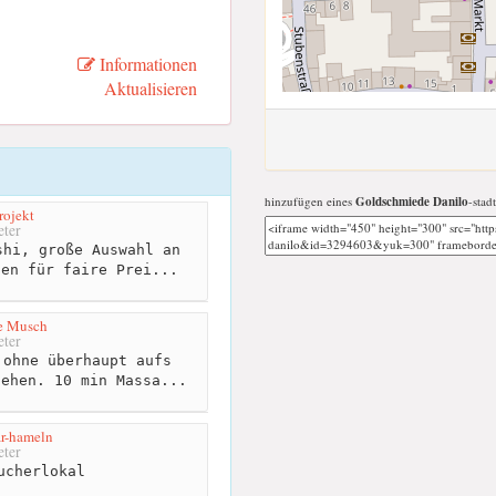
Informationen
Aktualisieren
hinzufügen eines
Goldschmiede Danilo
-stad
rojekt
ter
hi, große Auswahl an
ten für faire Prei...
ie Musch
ter
ohne überhaupt aufs
gehen. 10 min Massa...
r-hameln
ter
ucherlokal