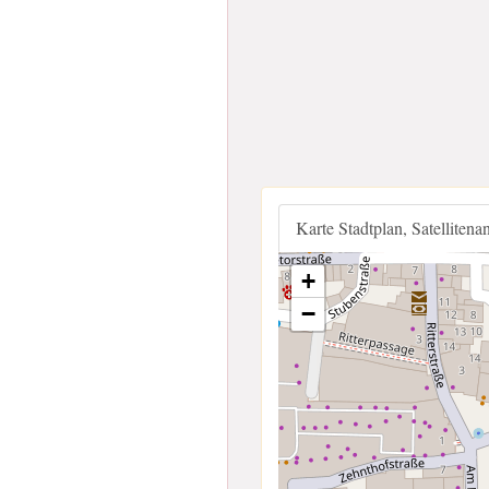
Karte Stadtplan, Satellitena
+
−