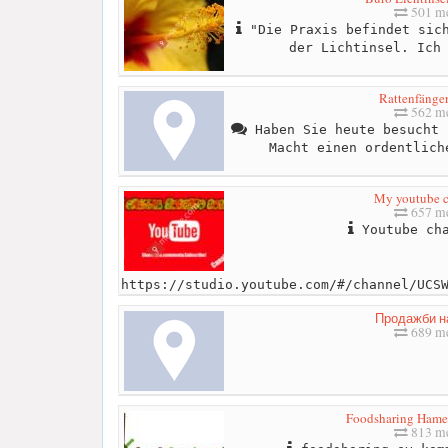
501 me
"Die Praxis befindet sich
der Lichtinsel. Ich
Rattenfänger
562 me
Haben Sie heute besucht 
Macht einen ordentlich
My youtube 
657 me
Youtube cha
https://studio.youtube.com/#/channel/UCS
Продажби н
689 me
Foodsharing Hame
813 me