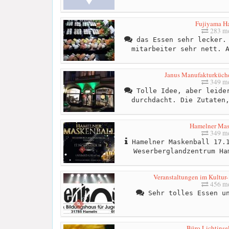
Fujiyama H
283 me
das Essen sehr lecker. 
mitarbeiter sehr nett. 
Janus Manufakturküch
349 me
Tolle Idee, aber leider
durchdacht. Die Zutaten
Hamelner Mas
349 me
Hamelner Maskenball 17.1
Weserberglandzentrum Ha
Veranstaltungen im Kultur-
456 me
Sehr tolles Essen un
Büro Lichtinse