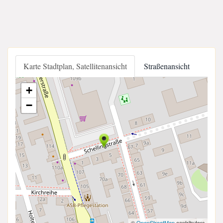
Karte Stadtplan, Satellitenansicht
Straßenansicht
+
−
©
OpenStreetMap
contributors