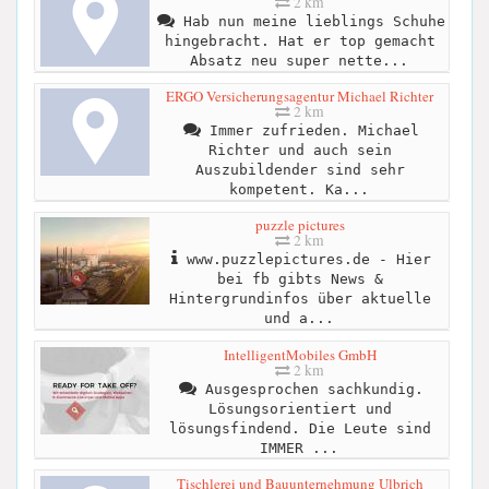
2 km
Hab nun meine lieblings Schuhe
hingebracht. Hat er top gemacht
Absatz neu super nette...
ERGO Versicherungsagentur Michael Richter
2 km
Immer zufrieden. Michael
Richter und auch sein
Auszubildender sind sehr
kompetent. Ka...
puzzle pictures
2 km
www.puzzlepictures.de - Hier
bei fb gibts News &
Hintergrundinfos über aktuelle
und a...
IntelligentMobiles GmbH
2 km
Ausgesprochen sachkundig.
Lösungsorientiert und
lösungsfindend. Die Leute sind
IMMER ...
Tischlerei und Bauunternehmung Ulbrich