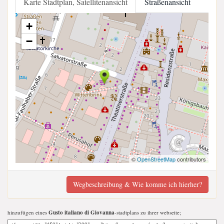
Karte Stadtplan, Satellitenansicht
Straßenansicht
+
−
©
OpenStreetMap
contributors
Wegbeschreibung & Wie komme ich hierher?
hinzufügen eines
Gusto italiano di Giovanna
-stadtplans zu ihrer webseite;