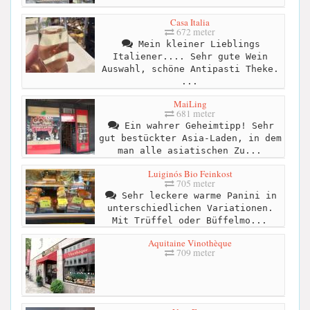
Casa Italia
672 meter
Mein kleiner Lieblings
Italiener.... Sehr gute Wein
Auswahl, schöne Antipasti Theke.
...
MaiLing
681 meter
Ein wahrer Geheimtipp! Sehr
gut bestückter Asia-Laden, in dem
man alle asiatischen Zu...
Luiginós Bio Feinkost
705 meter
Sehr leckere warme Panini in
unterschiedlichen Variationen.
Mit Trüffel oder Büffelmo...
Aquitaine Vinothèque
709 meter