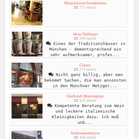
Manufactum brot&butter
273 meter
Alois Dallmayr
298 meter
Eines der Traditionshäuser in
München - dementsprechend ein
sehr aufmerksamer, profes...
Clasen
374 meter
Nicht ganz billig, aber man
bekommt Sachen, die man ansonsten
in den Münchner Metzger...
Garibaldi Marienplatz
445 meter
Kompetente Beratung zum Wein
und leckere italienische
Kleinigkeiten dazu. Ich muß
unb...
Schlemmermeyer
460 meter