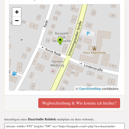
+
−
©
OpenStreetMap
contributors
Wegbeschreibung & Wie komme ich hierher?
hinzufügen eines
Haarstudio Reinbek
-stadtplans zu ihrer webseite;