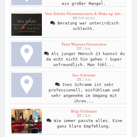
ein großer Mangel.
Vera Schultz Friseurmeisterin & Make-up Arti...
946 meter
Beratung war unterirdisch
schlecht.
Peter Wegener Friseursalon
1 km
Als junger Mensch 23 kannst du
da echt nicht hin gehen ! Super
unfreundlich. Man fühl...
Ines Schramm
2 km
Ines Schramm ist sehr
professionell, einfühlsam und
sehr angenehm im Umgang mit
ihren...
Bilgi Feldmann
2 km
Wie immer passte alles. Eine
ganz klare Empfehlung.