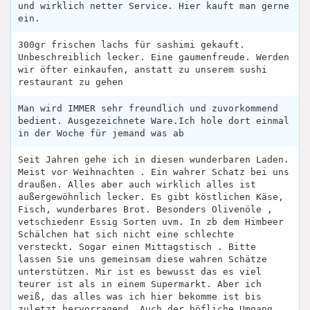
und wirklich netter Service. Hier kauft man gerne
ein.
300gr frischen lachs für sashimi gekauft.
Unbeschreiblich lecker. Eine gaumenfreude. Werden
wir öfter einkaufen, anstatt zu unserem sushi
restaurant zu gehen
Man wird IMMER sehr freundlich und zuvorkommend
bedient. Ausgezeichnete Ware.Ich hole dort einmal
in der Woche für jemand was ab
Seit Jahren gehe ich in diesen wunderbaren Laden.
Meist vor Weihnachten . Ein wahrer Schatz bei uns
draußen. Alles aber auch wirklich alles ist
außergewöhnlich lecker. Es gibt köstlichen Käse,
Fisch, wunderbares Brot. Besonders Olivenöle ,
vetschiedenr Essig Sorten uvm. In zb dem Himbeer
Schälchen hat sich nicht eine schlechte
versteckt. Sogar einen Mittagstisch . Bitte
lassen Sie uns gemeinsam diese wahren Schätze
unterstützen. Mir ist es bewusst das es viel
teurer ist als in einem Supermarkt. Aber ich
weiß, das alles was ich hier bekomme ist bis
zuletzt hervorragend. Auch der höfliche Umgang ,