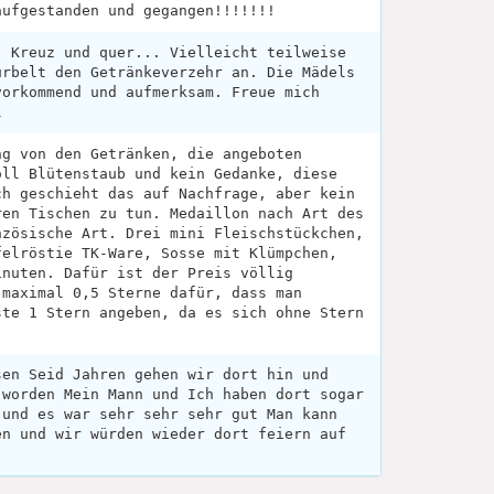
aufgestanden und gegangen!!!!!!!
. Kreuz und quer... Vielleicht teilweise
urbelt den Getränkeverzehr an. Die Mädels
vorkommend und aufmerksam. Freue mich
l
ng von den Getränken, die angeboten
oll Blütenstaub und kein Gedanke, diese
ch geschieht das auf Nachfrage, aber kein
ren Tischen zu tun. Medaillon nach Art des
nzösische Art. Drei mini Fleischstückchen,
felröstie TK-Ware, Sosse mit Klümpchen,
inuten. Dafür ist der Preis völlig
 maximal 0,5 Sterne dafür, dass man
ste 1 Stern angeben, da es sich ohne Stern
sen Seid Jahren gehen wir dort hin und
 worden Mein Mann und Ich haben dort sogar
 und es war sehr sehr sehr gut Man kann
en und wir würden wieder dort feiern auf