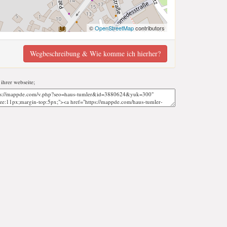
©
OpenStreetMap
contributors
Wegbeschreibung & Wie komme ich hierher?
 ihrer webseite;