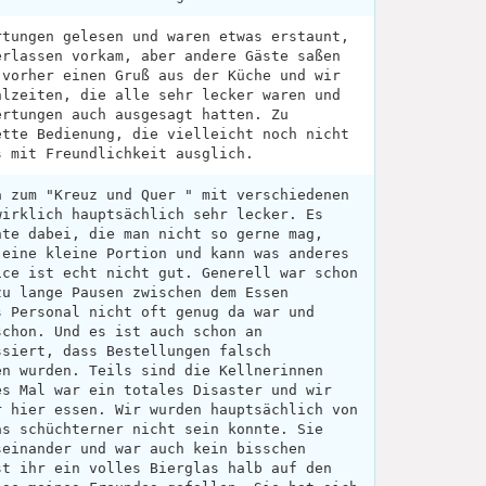
rtungen gelesen und waren etwas erstaunt,
erlassen vorkam, aber andere Gäste saßen
 vorher einen Gruß aus der Küche und wir
hlzeiten, die alle sehr lecker waren und
ertungen auch ausgesagt hatten. Zu
ette Bedienung, die vielleicht noch nicht
s mit Freundlichkeit ausglich.
a zum "Kreuz und Quer " mit verschiedenen
wirklich hauptsächlich sehr lecker. Es
hte dabei, die man nicht so gerne mag,
 eine kleine Portion und kann was anderes
ice ist echt nicht gut. Generell war schon
zu lange Pausen zwischen dem Essen
s Personal nicht oft genug da war und
schon. Und es ist auch schon an
ssiert, dass Bestellungen falsch
en wurden. Teils sind die Kellnerinnen
es Mal war ein totales Disaster und wir
r hier essen. Wir wurden hauptsächlich von
as schüchterner nicht sein konnte. Sie
seinander und war auch kein bisschen
st ihr ein volles Bierglas halb auf den