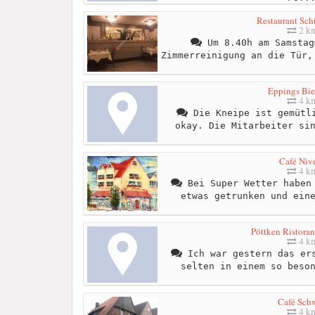
Restaurant Sc
2 k
Um 8.40h am Samstag
Zimmerreinigung an die Tür,
Eppings Bie
4 k
Die Kneipe ist gemütli
okay. Die Mitarbeiter si
Café Niv
4 k
Bei Super Wetter haben 
etwas getrunken und ein
Pöttken Ristoran
4 k
Ich war gestern das ers
selten in einem so beso
Café Sch
4 k