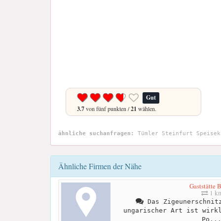
Gut
3.7
von fünf punkten /
21
wählen.
ähnliche suchanfragen:
Tümler Steinfurt Speisek
Ähnliche Firmen der Nähe
Gaststätte 
1 k
Das Zigeunerschnitz
ungarischer Art ist wirk
Po..