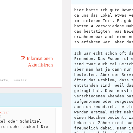
hier hatte ich gute Bewe
da uns das Lokal etwas v
im hinteren Teil. Es gab
hatten 4 verschiedene Ma
das bestätigten, was Bew
erwähnen war auch eine n
so erfahren war, aber da
Ich war echt schon oft d
Informationen
Freunden. Das Essen ist 
Aktualisieren
sind zwar auch mal Geric
aber man hat ja dann nur
bestellen. Aber der Serv
öfter das Problem, dass 
arte, Tümmler
entstanden sind, weil da
gefragt hat. Dass nervt 
verschiedenen Abenden pa
aufgenommen oder vergess
auch unfreundlich. Letzt
Börger
werden erstmal nicht meh
m
einem Mädchen bedient, w
el oder Schnitzel
bekam sie Zähne nicht au
lich sehr lecker! Die
freundlich dabei. Dann i
.