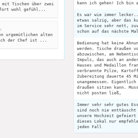
kann ich gehen! Ich bin 
 mit Tischen über zwei
fort wohl gefühl...
Es war wie immer lecker.
etwas salzig, aber das k
im Service sehr nett, zu
m
schon auf das nächste Ma
n urgemütlichen alten
uch der Chef ist ...
Bedienung hat keine Ahnu
werden. Tische draußen v
abzuwischen, am Nebentis
Impuls, das auch an ande
Hauses und Medaillon fra
verbrannte Pilze, Kartof
Zubereitung dauerte 45 M
unangemessen. Eigentlich
draußen sitzen kann. Mus
nicht posten ließ,
Immer sehr sehr gutes Es
sind noch nie enttäuscht
unsere Hochzeit gefeiert
dieses Lokal nur empfehl
jeden Fall