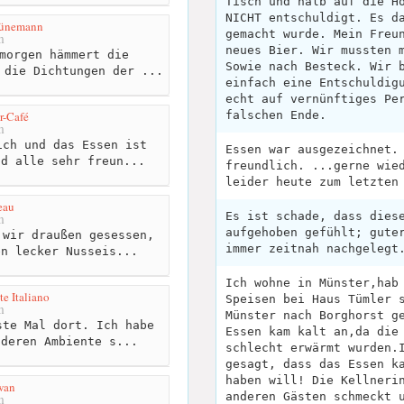
Tisch und halb auf die H
NICHT entschuldigt. Es d
hünemann
gemacht wurde. Mein Freu
m
neues Bier. Wir mussten 
morgen hämmert die
Sowie nach Besteck. Wir 
 die Dichtungen der ...
einfach eine Entschuldig
echt auf vernünftiges Pe
r-Café
falschen Ende.
m
ch und das Essen ist
Essen war ausgezeichnet.
nd alle sehr freun...
freundlich. ...gerne wie
leider heute zum letzten
eau
Es ist schade, dass dies
m
aufgehoben gefühlt; gute
wir draußen gesessen,
immer zeitnah nachgelegt
en lecker Nusseis...
Ich wohne in Münster,hab
te Italiano
Speisen bei Haus Tümler 
m
Münster nach Borghorst g
te Mal dort. Ich habe
Essen kam kalt an,da die
nderen Ambiente s...
schlecht erwärmt wurden.
gesagt, dass das Essen k
haben will! Die Kellneri
wan
anderen Gästen schmeckt 
m