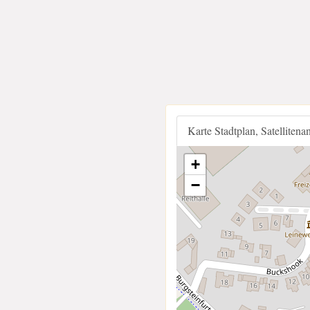
Karte Stadtplan, Satellitena
+
−