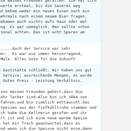
ose meines Freundes gefallen. Sie hat sich
auerte erstmal, bis die Sauerei weg
nd bekam weder ein neues Essen noch ein
mehrmals nach einem neuem Bier fragen.
bekamen auch nichts aufs Haus oder mal
ung. Es war unmöglich. Man sollte schon
rsonal achten. Das ist echt Sparen am
 .....Auch der Service war sehr
der.. Es war wie immer hervorragend,
 Male. Alles Gute für die Zukunft
e Gaststätte schließt. Wir haben uns gut
r Service; ausreichende Mengen, es wurde
. Gutes Preis - Leistung Verhältnis.
 von meinen Freunden gehört,dass die
sehr lecker sind.Also bin ich 30km von
efahren,und bin ziemlich enttäuscht.Das
 Speisen aus der Tiefkühltruhe stammen und
Ich habe die Kellnerin gerufen und ihr
alt ist und ich eine neue warme Speise
n hat mir frech geantwortet,dass es
und wenn ich die Speisse nicht esse,dann