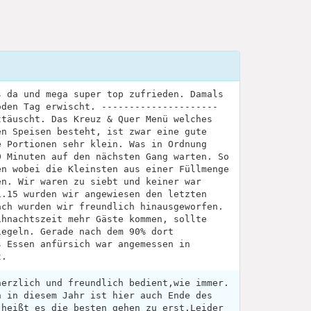
s da und mega super top zufrieden. Damals
öden Tag erwischt. ---------------------
ttäuscht. Das Kreuz & Quer Menü welches
en Speisen besteht, ist zwar eine gute
e Portionen sehr klein. Was in Ordnung
0 Minuten auf den nächsten Gang warten. So
en wobei die Kleinsten aus einer Füllmenge
en. Wir waren zu siebt und keiner war
1.15 wurden wir angewiesen den letzten
ach wurden wir freundlich hinausgeworfen.
ihnachtszeit mehr Gäste kommen, sollte
iegeln. Gerade nach dem 90% dort
s Essen anfürsich war angemessen in
t.
herzlich und freundlich bedient,wie immer.
n in diesem Jahr ist hier auch Ende des
 heißt es die besten gehen zu erst.Leider