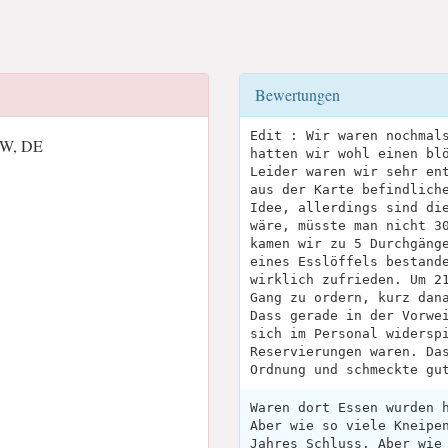
Bewertungen
Edit : Wir waren nochmal
 NW, DE
hatten wir wohl einen bl
Leider waren wir sehr en
aus der Karte befindlich
Idee, allerdings sind di
wäre, müsste man nicht 3
kamen wir zu 5 Durchgäng
eines Esslöffels bestand
wirklich zufrieden. Um 2
Gang zu ordern, kurz dan
Dass gerade in der Vorwe
sich im Personal widersp
Reservierungen waren. Da
Ordnung und schmeckte gu
Waren dort Essen wurden 
Aber wie so viele Kneipe
Jahres Schluss. Aber wie