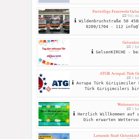
Freiwillige Feuerwehr Gels
941 me
Wildenbruchstraße 50 458
0209/1704 - 112
info@
Gelsenkir
1 k
GelsenKIRCHE - be
ATGB Avrupalı Türk Gir
1 k
Avrupa Türk Girişimciler 
Türk Girişimcileri bi
Wetterservi
1 k
Herzlich Willkommen auf u
Dich erwarten Wettervo
Lernende Stadt Gelsenkirch