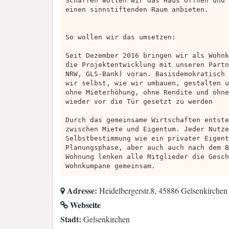
Schaffen wollen wir das Haus öffnen und 
einen sinnstiftenden Raum anbieten.
So wollen wir das umsetzen:
Seit Dezember 2016 bringen wir als Wohnk
die Projektentwicklung mit unseren Partn
NRW, GLS-Bank) voran. Basisdemokratisch 
wir selbst, wie wir umbauen, gestalten u
ohne Mieterhöhung, ohne Rendite und ohne
wieder vor die Tür gesetzt zu werden
Durch das gemeinsame Wirtschaften entste
zwischen Miete und Eigentum. Jeder Nutze
Selbstbestimmung wie ein privater Eigent
Planungsphase, aber auch auch nach dem B
Wohnung lenken alle Mitglieder die Gesch
Wohnkumpane gemeinsam.
Adresse:
Heidelbergerstr.8, 45886 Gelsenkirchen
Webseite
Stadt:
Gelsenkirchen