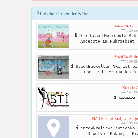
Ähnliche Firmen der Nähe
TalentMetrop
326 me
Die TalentMetropole Ruhr
Angebote im Ruhrgebiet,
StadtBauKul
568 me
StadtBauKultur NRW ist ei
und Teil der Landesin
Komela A
841 me
مجتمعية
HZD Kakanj-Kraljeva Sutjes
905 me
info@kraljeva-sutjeska.
Društvo "Kakanj - Kr