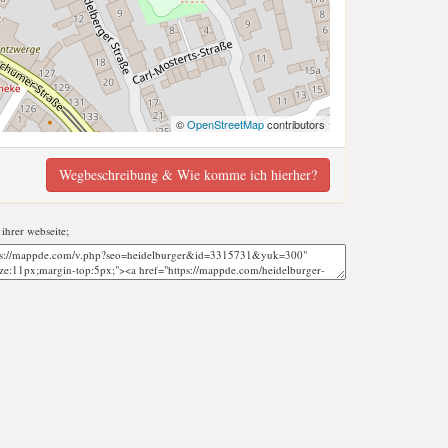
©
OpenStreetMap
contributors
Wegbeschreibung & Wie komme ich hierher?
 ihrer webseite;