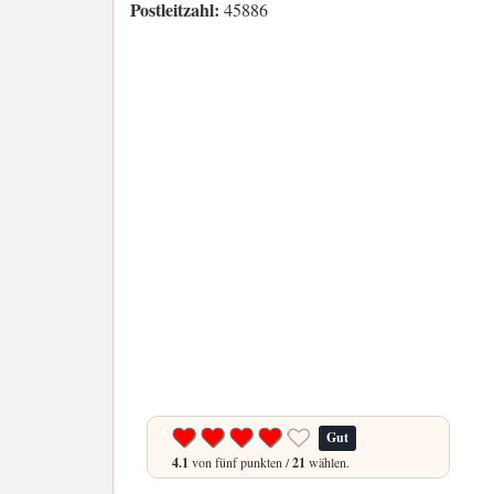
Postleitzahl:
45886
Gut
4.1
von fünf punkten /
21
wählen.