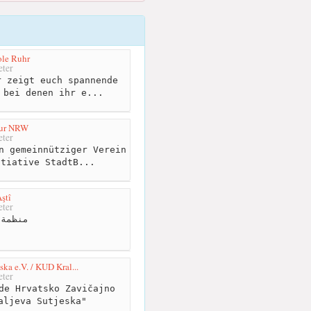
ole Ruhr
ter
 zeigt euch spannende
 bei denen ihr e...
tur NRW
ter
n gemeinnütziger Verein
itiative StadtB...
ştî
ter
منظمة 
ka e.V. / KUD Kral...
ter
de
Hrvatsko Zavičajno
aljeva Sutjeska"