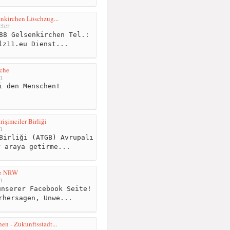
enkirchen Löschzug...
ter
88 Gelsenkirchen Tel.:
lz11.eu
Dienst...
che
m
i den Menschen!
işimciler Birliği
m
Birliği (ATGB) Avrupalı
r araya getirme...
ce NRW
m
nserer Facebook Seite!
rhersagen, Unwe...
en - Zukunftsstadt...