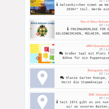
2 k
Gelsenkirchen nimmt am We
2030+" teil. Werde ei
Star of Africa Solom
2 k
FREIMAURERLOGE FÜR D
GELSENKIRCHEN, MÜLHEIM, HER
AWO Gelsenkirch
2 k
Großer Saal mit Platz f
Bühne für ein Puppenspi
Kleingarten Auf
3 k
Hlasse Garten Kneipe, 
Horst die Stammkneipe . 
SMC Gelsenkirc
3 k
Seit 1973 gibt es uns nun
wir an unseren Booten