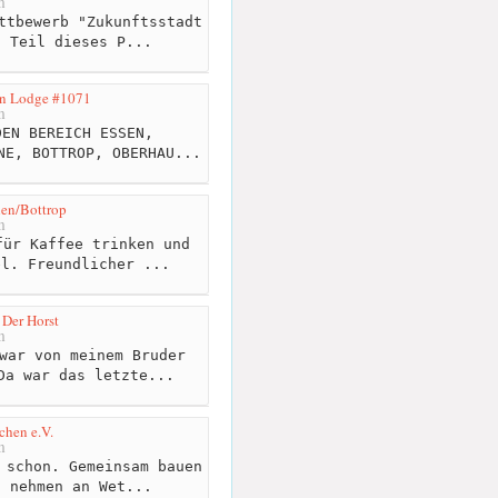
m
ttbewerb "Zukunftsstadt
n Teil dieses P...
on Lodge #1071
m
EN BEREICH ESSEN,
NE, BOTTROP, OBERHAU...
en/Bottrop
m
ür Kaffee trinken und
el. Freundlicher ...
 Der Horst
m
war von meinem Bruder
Da war das letzte...
hen e.V.
m
 schon. Gemeinsam bauen
, nehmen an Wet...