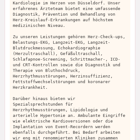
Kardiologie im Herzen von Düsseldorf. Unser
erfahrenes Ärzteteam bietet eine umfassende
Diagnostik, Prävention und Behandlung von
Herz-Kreislauf-Erkrankungen auf höchstem
medizinischen Niveau.
Zu unseren Leistungen gehören Herz-Check-ups,
Belastungs-EKG, Langzeit-EKG, Langzeit-
Blutdruckmessung, Echokardiographie
(Herzultraschall), Gefäßultraschall,
Schlafapnoe-Screening, Schrittmacher-, ICD-
und CRT-Kontrollen sowie die Diagnostik und
Therapie von Bluthochdruck,
Herzrhythmusstörungen, Herzinsuffizienz,
Fettstoffwechselstörungen und koronarer
Herzkrankheit.
Darüber hinaus bieten wir
Spezialsprechstunden für
Herzrhythmusstörungen, Lipidologie und
arterielle Hypertonie an. Ambulante Eingriffe
wie elektrische Kardioversionen oder die
Implantation von Event-Recordern werden
ebenfalls durchgeführt. Bei Bedarf arbeiten
wir eng mit renommierten Kliniken zusammen