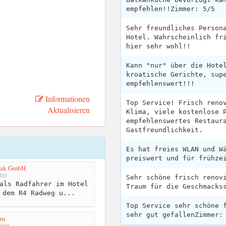
empfehlen!!Zimmer: 5/5
Sehr freundliches Person
Hotel. Wahrscheinlich fr
hier sehr wohl!!
Kann "nur" über die Hote
kroatische Gerichte, sup
empfehlenswert!!!
Informationen
Top Service! Frisch reno
Aktualisieren
Klima, viele kostenlose 
empfehlenswertes Restaur
Gastfreundlichkeit.
Es hat freies WLAN und W
preiswert und für frühze
dzak GmbH
ter
Sehr schöne frisch renov
als Radfahrer im Hotel
Traum für die Geschmacks
 dem R4 Radweg u...
Top Service sehr schöne 
sehr gut gefallenZimmer:
om
ter