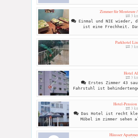
Zimmer für Monteure 
3 k
Einmal und NIE wieder, d
ist eine Frechheit. Da
Parkhotel Li
3 k
Hotel Al
3 k
Erstes Zimmer 43 sau
Fahrstuhl ist behinderteng
Hotel-Pension
3 k
Das Hotel ist recht kle
Möbel im zimmer sehen a
Häusser Apartm