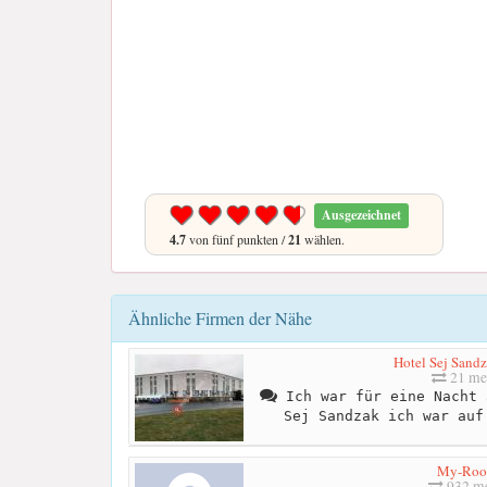
Ausgezeichnet
4.7
von fünf punkten /
21
wählen.
Ähnliche Firmen der Nähe
Hotel Sej San
21 me
Ich war für eine Nacht 
Sej Sandzak ich war auf
My-Ro
932 me