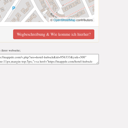
©
OpenStreetMap
contributors
Wegbeschreibung & Wie komme ich hierher?
u ihrer webseite;