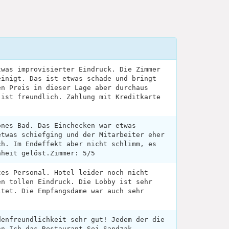
twas improvisierter Eindruck. Die Zimmer
einigt. Das ist etwas schade und bringt
en Preis in dieser Lage aber durchaus
 ist freundlich. Zahlung mit Kreditkarte
önes Bad. Das Einchecken war etwas
etwas schiefging und der Mitarbeiter eher
ch. Im Endeffekt aber nicht schlimm, es
nheit gelöst.Zimmer: 5/5
tes Personal. Hotel leider noch nicht
en tollen Eindruck. Die Lobby ist sehr
ltet. Die Empfangsdame war auch sehr
denfreundlichkeit sehr gut! Jedem der die
nn Ich das Restaurant Sej Sandzak