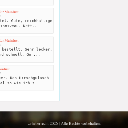
Zur Mainlust
m
tel. Gute, reichhaltige
eisniveau. Nett...
Zur Mainlust
m
 bestellt. Sehr lecker,
nd schnell. Ger...
inlust
m
er. Das Hirschgulasch
zel so wie ich s...
Urheberrecht 2026 | Alle Rechte vorbehalten.