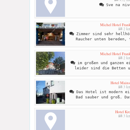
Sve na niv
Michel Hotel Frank
2 k
Zimmer sind sehr hellhö
Raucher unten bereden, 
Michel Hotel Frank
2 k
im großen und ganzen ei
leider sind die Betten 
Hotel Mains
3 k
Das Hotel ist modern ei
Bad sauber und groß. Da
Hotel Kr
3 k