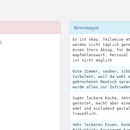
Bewertungen
Es ist okay. Teilweise e
DE
werden nicht täglich ger
einen Stern Abzug. Für d
empfehlenswert. Personal
ist nicht möglich
Gute Zimmer, sauber, sch
turbulent, weil da wohl 
gebrochenes Deutsch spra
wurde alles zur Zufriede
Super leckere Küche, net
getestet, macht aber ein
edel und einladend gesta
freundlich.
Sehr leckeres Essen, Kun
Balkanküche bevorzugt ka