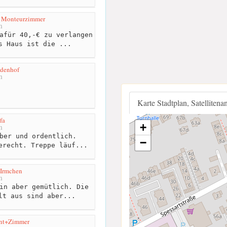
/ Monteurzimmer
m
afür 40,-€ zu verlangen
s Haus ist die ...
ndenhof
m
Karte Stadtplan, Satellitena
fa
+
m
ber und ordentlich.
−
erecht. Treppe läuf...
 Irmchen
m
in aber gemütlich. Die
lt aus sind aber...
ent+Zimmer