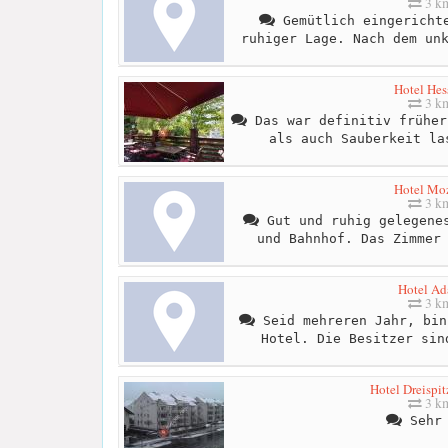
3 k
Gemütlich eingerichte
ruhiger Lage. Nach dem un
Hotel Hes
3 k
Das war definitiv früher
als auch Sauberkeit la
Hotel Moz
3 k
Gut und ruhig gelegenes
und Bahnhof. Das Zimmer
Hotel A
3 k
Seid mehreren Jahr, bin
Hotel. Die Besitzer sin
Hotel Dreispi
3 k
Sehr 