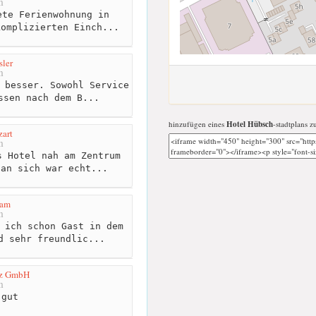
m
te Ferienwohnung in
komplizierten Einch...
sler
m
 besser. Sowohl Service
ssen nach dem B...
hinzufügen eines
Hotel Hübsch
-stadtplans z
art
m
 Hotel nah am Zentrum
 an sich war echt...
dam
m
 ich schon Gast in dem
d sehr freundlic...
tz GmbH
m
gut