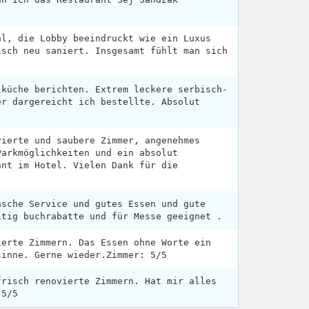
al, die Lobby beeindruckt wie ein Luxus
isch neu saniert. Insgesamt fühlt man sich
lküche berichten. Extrem leckere serbisch-
er dargereicht ich bestellte. Absolut
vierte und saubere Zimmer, angenehmes
Parkmöglichkeiten und ein absolut
ant im Hotel. Vielen Dank für die
äsche Service und gutes Essen und gute
itig buchrabatte und für Messe geeignet .
ierte Zimmern. Das Essen ohne Worte ein
sinne. Gerne wieder.Zimmer: 5/5
frisch renovierte Zimmern. Hat mir alles
 5/5