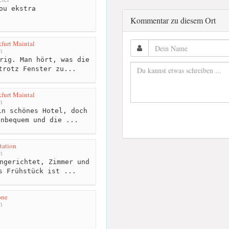
ou ekstra
Kommentar zu diesem Ort
furt Maintal
m
rig. Man hört, was die
trotz Fenster zu...
furt Maintal
m
n schönes Hotel, doch
unbequem und die ...
tation
m
ngerichtet, Zimmer und
s Frühstück ist ...
one
m