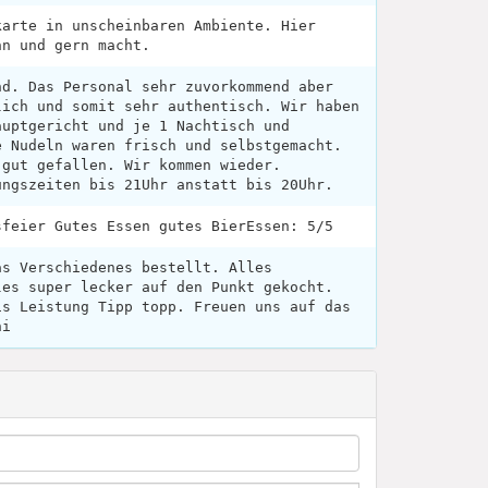
karte in unscheinbaren Ambiente. Hier
nn und gern macht.
nd. Das Personal sehr zuvorkommend aber
lich und somit sehr authentisch. Wir haben
auptgericht und je 1 Nachtisch und
e Nudeln waren frisch und selbstgemacht.
 gut gefallen. Wir kommen wieder.
ungszeiten bis 21Uhr anstatt bis 20Uhr.
sfeier Gutes Essen gutes BierEssen: 5/5
as Verschiedenes bestellt. Alles
les super lecker auf den Punkt gekocht.
is Leistung Tipp topp. Freuen uns auf das
ni