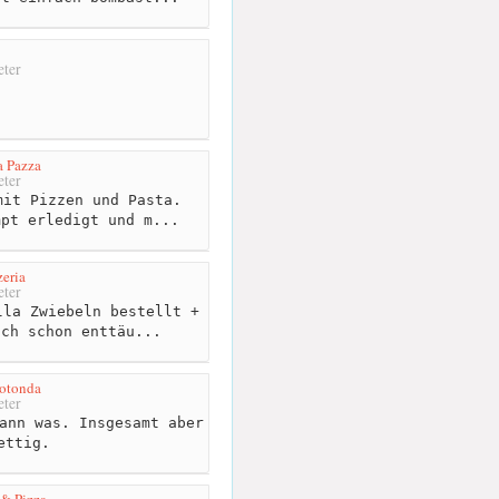
ter
a Pazza
ter
it Pizzen und Pasta.
mpt erledigt und m...
zeria
ter
la Zwiebeln bestellt +
ich schon enttäu...
Rotonda
ter
ann was. Insgesamt aber
ettig.
& Pizza