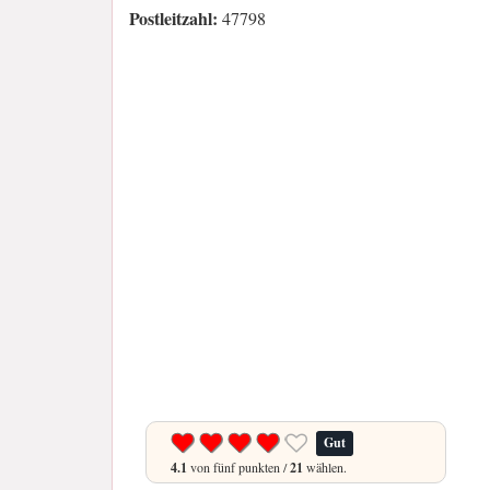
Postleitzahl:
47798
Gut
4.1
von fünf punkten /
21
wählen.