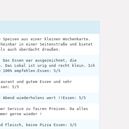
e Speisen aus einer kleinen Wochenkarte.
cheinbar in einer Seitenstraße und bietet
als auch überdacht draußen.
. Das Essen war ausgezeichnet, die
h. Das Lokal ist urig und recht klein. Ich
u 100% empfehlen.Essen: 5/5
taurant und gutem Essen und sehr
ssen: 5/5
r Abend wiederholens wert !!Essen: 5/5
mer Service zu fairen Preisen. Da alles
mmer gerne wieder !
nd Fleisch, keine Pizza Essen: 3/5