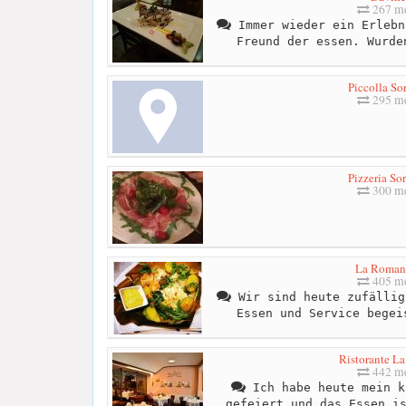
267 me
Immer wieder ein Erlebn
Freund der essen. Wurde
Piccolla So
295 me
Pizzeria So
300 me
La Roman
405 me
Wir sind heute zufällig
Essen und Service begei
Ristorante La
442 me
Ich habe heute mein k
gefeiert und das Essen i