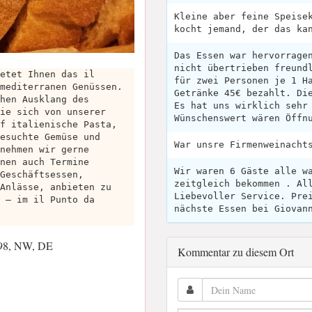
Kleine aber feine Speise
kocht jemand, der das ka
Das Essen war hervorrage
nicht übertrieben freund
etet Ihnen das il
für zwei Personen je 1 H
mediterranen Genüssen.
Getränke 45€ bezahlt. Di
hen Ausklang des
Es hat uns wirklich sehr
ie sich von unserer
Wünschenswert wären Öffn
f italienische Pasta,
esuchte Gemüse und
War unsre Firmenweinacht
nehmen wir gerne
nen auch Termine
Wir waren 6 Gäste alle w
Geschäftsessen,
zeitgleich bekommen . Al
Anlässe, anbieten zu
Liebevoller Service. Pre
 – im il Punto da
nächste Essen bei Giovan
798, NW, DE
Kommentar zu diesem Ort