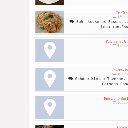
Da Cap
180 me
Sehr leckeres Essen, su
Location.Es
Pulcinella De
183 me
Taverna Pi
193 me
Schöne kleine Taverne, 
PersonalEss
Prosciutto Bar 
205 me
Davinc