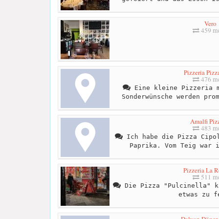
Vero
459 me
Pizzeria Pizz
476 me
Eine kleine Pizzeria m
Sonderwünsche werden pro
Amalfi Piz
483 me
Ich habe die Pizza Cipol
Paprika. Vom Teig war 
Pizzeria La 
511 me
Die Pizza "Pulcinella" k
etwas zu f
Dalyan Döner 