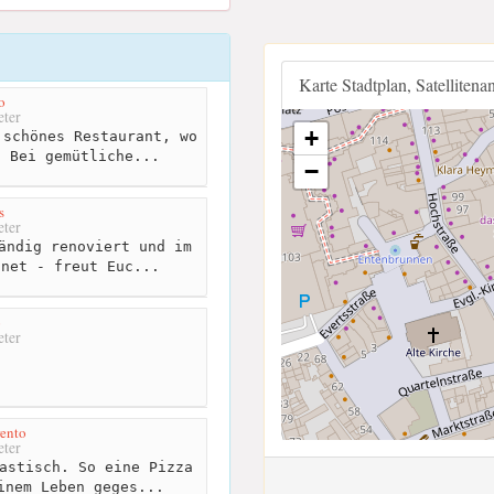
Karte Stadtplan, Satellitena
o
ter
+
schönes Restaurant, wo
. Bei gemütliche...
−
s
ter
ändig renoviert und im
fnet - freut Euc...
o
ter
rento
ter
astisch. So eine Pizza
inem Leben geges...