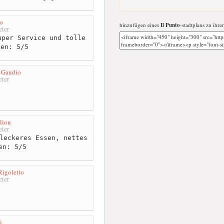
o
hinzufügen eines
Il Punto
-stadtplans zu ihre
ter
per Service und tolle
sen: 5/5
l Gaudio
ter
lion
ter
leckeres Essen, nettes
en: 5/5
Rigoletto
ter
i