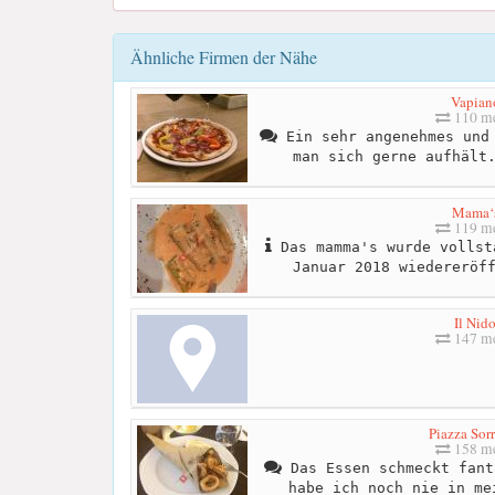
Ähnliche Firmen der Nähe
Vapian
110 me
Ein sehr angenehmes und 
man sich gerne aufhält
Mama‘
119 me
Das mamma's wurde vollst
Januar 2018 wiedereröf
Il Nid
147 me
Piazza Sor
158 me
Das Essen schmeckt fant
habe ich noch nie in me