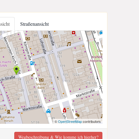
nsicht
Straßenansicht
©
OpenStreetMap
contributors
Wegbeschreibung & Wie komme ich hierher?