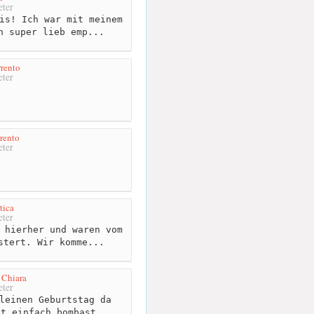
ter
is! Ich war mit meinem
n super lieb emp...
rrento
ter
rrento
ter
tica
ter
 hierher und waren vom
stert. Wir komme...
 Chiara
ter
leinen Geburtstag da
st einfach bombast...