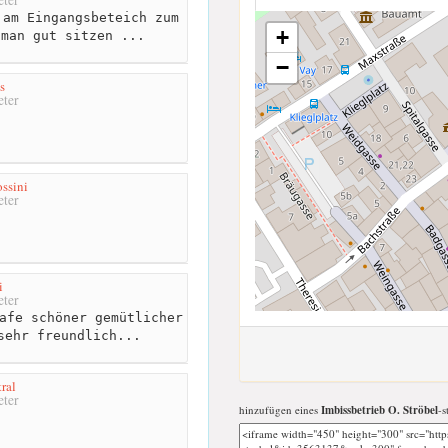
am Eingangsbeteich zum
+
 man gut sitzen ...
−
s
ter
ssini
ter
i
ter
afe schöner gemütlicher
sehr freundlich...
ral
ter
hinzufügen eines
Imbissbetrieb O. Ströbel
-s