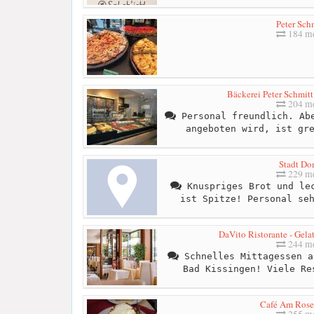
Peter Sch
184 me
Bäckerei Peter Schmitt
204 me
Personal freundlich. Abe
angeboten wird, ist gr
Stadt Do
229 me
Knuspriges Brot und lec
ist Spitze! Personal se
DaVito Ristorante - Gelate
244 me
Schnelles Mittagessen a
Bad Kissingen! Viele Re
Café Am Rose
255 me