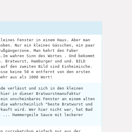
kleines Fenster in einem Haus. Aber man
hoben. Nur ein kleines Gässchen, ein paar
Fußgängerzone. Man kehrt den Faber
n.Im wahren Sinn des Wortes . Und bekommt
n. Bratwurst, Hamburger und und. BILD
 auf den zweiten Bild sind Einheimische.
asse keine 50 m entfernt von den ersten
mehr aus als 1000 Wort!
ade verlässt und sich in den kleinen
 hier in dieser Bratwurstmanufaktur
 ein unscheinbares Fenster an einem alten
 die wahrscheinlich "beste Bratwurst und
rkauft wird. Wer hier nicht war, hat Bad
t ... Hammergeile Sauce mit leckerer
en curryketchup einfach nur aus der