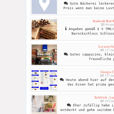
Gute Bäckerei leckeres
Preis wenn man keine Lus
Stadtcafé Bad 
96 me
Angaben gemäß § 5 TMG: ​
Barockschloss Schlos
Lavazza Ga
137 me
Gutes cappucino, klein
freundliche 
Giorgos G
155 me
Heute abend hier auf der
das Essen hat prima ge
Soleb'ich - L
165 me
Eher zufällig habe i
entdeckt und gehe seitdem 