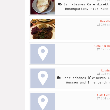
Ein kleines Café direkt 
Rosengarten. Hier kann
Rosalis
266 me
Cafe Bar Ro
291 me
Rossin
295 me
Sehr schönes kleineres C
Aussen und Innenberch 
Café Cent
304 me