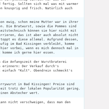
d fertig. Sollten sich mal was mit warmer
en knusprig und frisch. Natürlich auch
hon ewig, schon meine Mutter war in ihrer
en. Die Bratwurst, sowie die Pommes sind
keitstechnisch können sie hier nicht mit
urrieren, das ist aber auch absolut nicht
 toppt es diese allemal. Aufgrund dessen,
äufig im Bad Kissingen verbleibt, komme
 hier vorbei, wenn es mich dennoch mal in
t komme ich gerne hier essen.
n die Anfangszeit der Wurstbraterei
n erinnern: Der Verkauf durch's
t einfach "Kult". Obendrein schmeckt's
urrywurst in Bad Kissingen! Preise sind
zeit trotz der lokalen Popularität gering.
einen Abstecher wert.
kann nicht verschweigen, dass man den