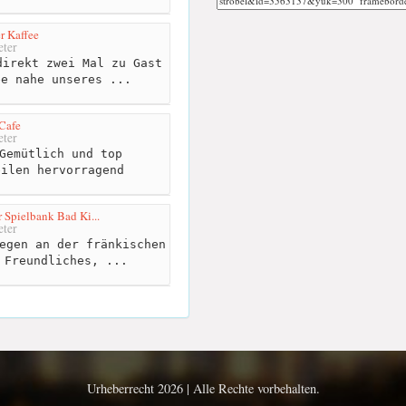
r Kaffee
ter
irekt zwei Mal zu Gast
ee nahe unseres ...
Cafe
ter
Gemütlich und top
eilen hervorragend
r Spielbank Bad Ki...
ter
egen an der fränkischen
 Freundliches, ...
Urheberrecht 2026 | Alle Rechte vorbehalten.