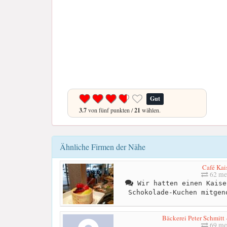
Gut
3.7
von fünf punkten /
21
wählen.
Ähnliche Firmen der Nähe
Café Kai
62 me
Wir hatten einen Kaise
Schokolade-Kuchen mitgen
Bäckerei Peter Schmitt 
69 me