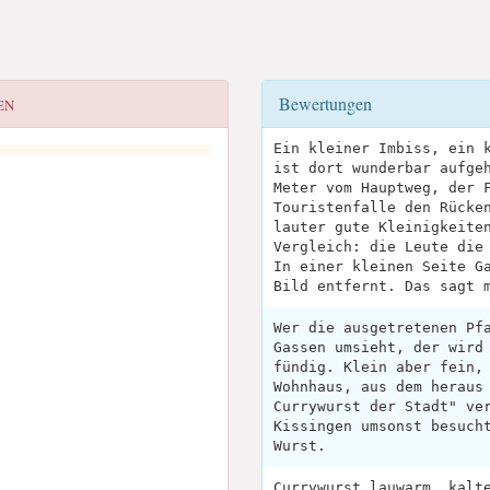
Bewertungen
EN
Ein kleiner Imbiss, ein 
ist dort wunderbar aufge
Meter vom Hauptweg, der 
Touristenfalle den Rücke
lauter gute Kleinigkeite
Vergleich: die Leute die
In einer kleinen Seite G
Bild entfernt. Das sagt 
Wer die ausgetretenen Pf
Gassen umsieht, der wird
fündig. Klein aber fein,
Wohnhaus, aus dem heraus
Currywurst der Stadt" ve
Kissingen umsonst besuch
Wurst.
Currywurst lauwarm, kalt