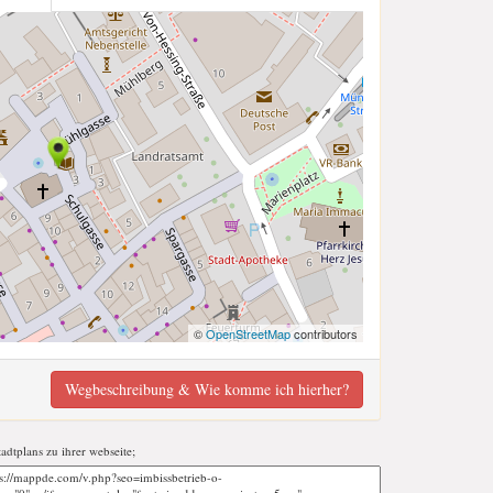
©
OpenStreetMap
contributors
Wegbeschreibung & Wie komme ich hierher?
tadtplans zu ihrer webseite;