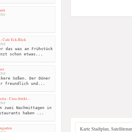
mitt
ter
 - Cafe Eck-Bäck
ter
r das was an Frühstück
enzt schon etwas...
ner
ter
kere Soßen. Der Döner
hr freundlich und...
ria - Casa direkt...
ter
n zwei Nachmittagen in
staurants haben ...
ngarten
Karte Stadtplan, Satellitena
ter