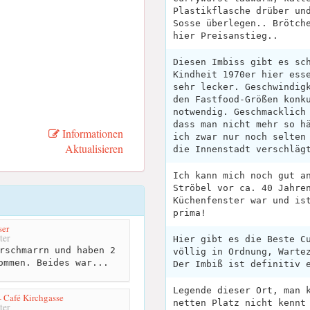
Plastikflasche drüber un
Sosse überlegen.. Brötch
hier Preisanstieg..
Diesen Imbiss gibt es sc
Kindheit 1970er hier ess
sehr lecker. Geschwindig
den Fastfood-Größen konk
notwendig. Geschmacklich
dass man nicht mehr so h
Informationen
ich zwar nur noch selten
Aktualisieren
die Innenstadt verschläg
Ich kann mich noch gut a
Ströbel vor ca. 40 Jahre
Küchenfenster war und is
prima!
ser
ter
Hier gibt es die Beste C
rschmarrn und haben 2
völlig in Ordnung, Warte
ommen. Beides war...
Der Imbiß ist definitiv 
Legende dieser Ort, man 
- Café Kirchgasse
netten Platz nicht kennt
ter