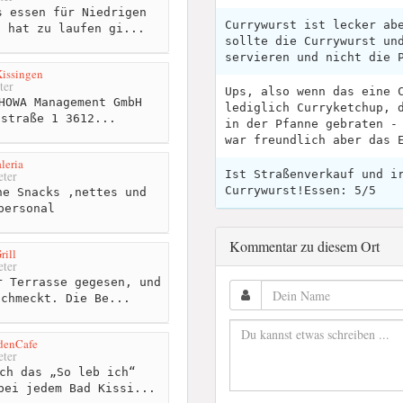
 essen für Niedrigen
Currywurst ist lecker ab
t hat zu laufen gi...
sollte die Currywurst un
servieren und nicht die 
Kissingen
ter
Ups, also wenn das eine 
 HOWA Management GmbH
lediglich Curryketchup, 
sstraße 1 3612...
in der Pfanne gebraten -
war freundlich aber das 
leria
Ist Straßenverkauf und i
ter
Currywurst!Essen: 5/5
e Snacks ,nettes und
personal
Kommentar zu diesem Ort
rill
ter
 Terrasse gegesen, und
schmeckt. Die Be...
adenCafe
ter
ch das „So leb ich“
bei jedem Bad Kissi...