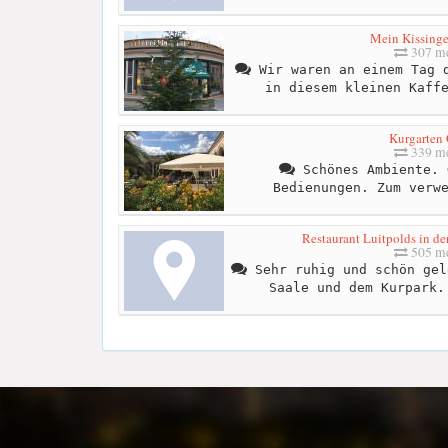
Mein Kissinge
307 me
Wir waren an einem Tag d
in diesem kleinen Kaff
Kurgarten 
339 me
Schönes Ambiente. 
Bedienungen. Zum verw
Restaurant Luitpolds in de
505 me
Sehr ruhig und schön gel
Saale und dem Kurpark.