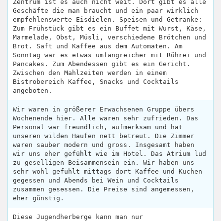
Zentrum ist es auch nicht weit. Dort gibt es alle
Geschäfte die man braucht und ein paar wirklich
empfehlenswerte Eisdielen. Speisen und Getränke:
Zum Frühstück gibt es ein Buffet mit Wurst, Käse,
Marmelade, Obst, Müsli, verschiedene Brötchen und
Brot. Saft und Kaffee aus dem Automaten. Am
Sonntag war es etwas umfangreicher mit Rührei und
Pancakes. Zum Abendessen gibt es ein Gericht.
Zwischen den Mahlzeiten werden in einem
Bistrobereich Kaffee, Snacks und Cocktails
angeboten.
Wir waren in größerer Erwachsenen Gruppe übers
Wochenende hier. Alle waren sehr zufrieden. Das
Personal war freundlich, aufmerksam und hat
unseren wilden Haufen nett betreut. Die Zimmer
waren sauber modern und gross. Insgesamt haben
wir uns eher gefühlt wie im Hotel. Das Atrium lud
zu geselligen Beisammensein ein. Wir haben uns
sehr wohl gefühlt mittags dort Kaffee und Kuchen
gegessen und Abends bei Wein und Cocktails
zusammen gesessen. Die Preise sind angemessen,
eher günstig.
Diese Jugendherberge kann man nur