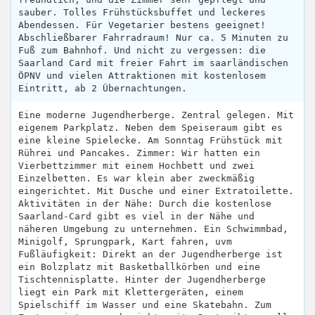
sauber. Tolles Frühstücksbuffet und leckeres
Abendessen. Für Vegetarier bestens geeignet!
Abschließbarer Fahrradraum! Nur ca. 5 Minuten zu
Fuß zum Bahnhof. Und nicht zu vergessen: die
Saarland Card mit freier Fahrt im saarländischen
ÖPNV und vielen Attraktionen mit kostenlosem
Eintritt, ab 2 Übernachtungen.
Eine moderne Jugendherberge. Zentral gelegen. Mit
eigenem Parkplatz. Neben dem Speiseraum gibt es
eine kleine Spielecke. Am Sonntag Frühstück mit
Rührei und Pancakes. Zimmer: Wir hatten ein
Vierbettzimmer mit einem Hochbett und zwei
Einzelbetten. Es war klein aber zweckmäßig
eingerichtet. Mit Dusche und einer Extratoilette.
Aktivitäten in der Nähe: Durch die kostenlose
Saarland-Card gibt es viel in der Nähe und
näheren Umgebung zu unternehmen. Ein Schwimmbad,
Minigolf, Sprungpark, Kart fahren, uvm
Fußläufigkeit: Direkt an der Jugendherberge ist
ein Bolzplatz mit Basketballkörben und eine
Tischtennisplatte. Hinter der Jugendherberge
liegt ein Park mit Klettergeräten, einem
Spielschiff im Wasser und eine Skatebahn. Zum