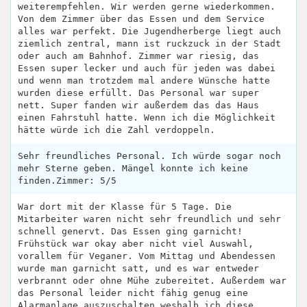
weiterempfehlen. Wir werden gerne wiederkommen.
Von dem Zimmer über das Essen und dem Service
alles war perfekt. Die Jugendherberge liegt auch
ziemlich zentral, mann ist ruckzuck in der Stadt
oder auch am Bahnhof. Zimmer war riesig, das
Essen super lecker und auch für jeden was dabei
und wenn man trotzdem mal andere Wünsche hatte
wurden diese erfüllt. Das Personal war super
nett. Super fanden wir außerdem das das Haus
einen Fahrstuhl hatte. Wenn ich die Möglichkeit
hätte würde ich die Zahl verdoppeln.
Sehr freundliches Personal. Ich würde sogar noch
mehr Sterne geben. Mängel konnte ich keine
finden.Zimmer: 5/5
War dort mit der Klasse für 5 Tage. Die
Mitarbeiter waren nicht sehr freundlich und sehr
schnell genervt. Das Essen ging garnicht!
Frühstück war okay aber nicht viel Auswahl,
vorallem für Veganer. Vom Mittag und Abendessen
wurde man garnicht satt, und es war entweder
verbrannt oder ohne Mühe zubereitet. Außerdem war
das Personal leider nicht fähig genug eine
Alarmanlage auszuschalten weshalb ich diese