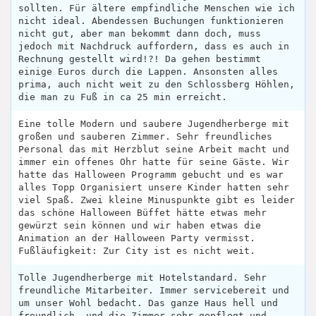
sollten. Für ältere empfindliche Menschen wie ich
nicht ideal. Abendessen Buchungen funktionieren
nicht gut, aber man bekommt dann doch, muss
jedoch mit Nachdruck auffordern, dass es auch in
Rechnung gestellt wird!?! Da gehen bestimmt
einige Euros durch die Lappen. Ansonsten alles
prima, auch nicht weit zu den Schlossberg Höhlen,
die man zu Fuß in ca 25 min erreicht.
Eine tolle Modern und saubere Jugendherberge mit
großen und sauberen Zimmer. Sehr freundliches
Personal das mit Herzblut seine Arbeit macht und
immer ein offenes Ohr hatte für seine Gäste. Wir
hatte das Halloween Programm gebucht und es war
alles Topp Organisiert unsere Kinder hatten sehr
viel Spaß. Zwei kleine Minuspunkte gibt es leider
das schöne Halloween Büffet hätte etwas mehr
gewürzt sein können und wir haben etwas die
Animation an der Halloween Party vermisst.
Fußläufigkeit: Zur City ist es nicht weit.
Tolle Jugendherberge mit Hotelstandard. Sehr
freundliche Mitarbeiter. Immer servicebereit und
um unser Wohl bedacht. Das ganze Haus hell und
freundlich, und die Zimmer sehr gepflegt und