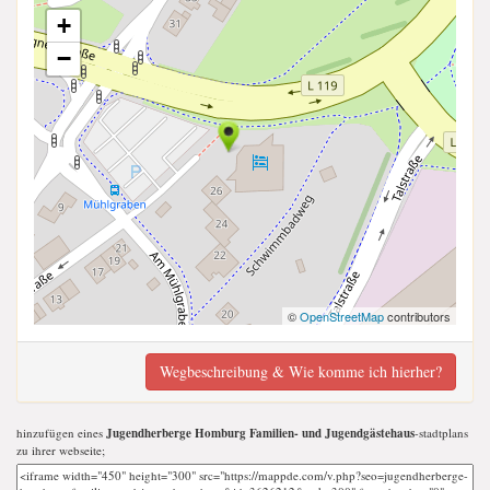
+
−
©
OpenStreetMap
contributors
Wegbeschreibung & Wie komme ich hierher?
hinzufügen eines
Jugendherberge Homburg Familien- und Jugendgästehaus
-stadtplans
zu ihrer webseite;