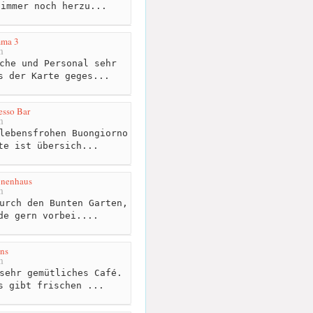
 immer noch herzu...
mma 3
m
che und Personal sehr
s der Karte geges...
esso Bar
m
lebensfrohen Buongiorno
te ist übersich...
nnenhaus
m
urch den Bunten Garten,
de gern vorbei....
ns
m
sehr gemütliches Café.
s gibt frischen ...