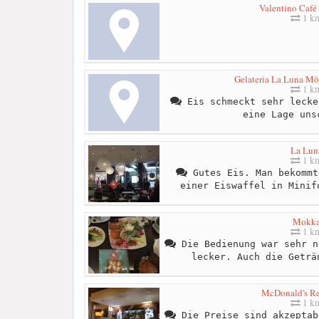
Valentino Café
1 k
Gelateria La Luna M
1 k
Eis schmeckt sehr lecke
eine Lage uns
La Lun
1 k
Gutes Eis. Man bekommt
einer Eiswaffel in Minif
Mokk
1 k
Die Bedienung war sehr n
lecker. Auch die Geträ
McDonald's Re
1 k
Die Preise sind akzeptab