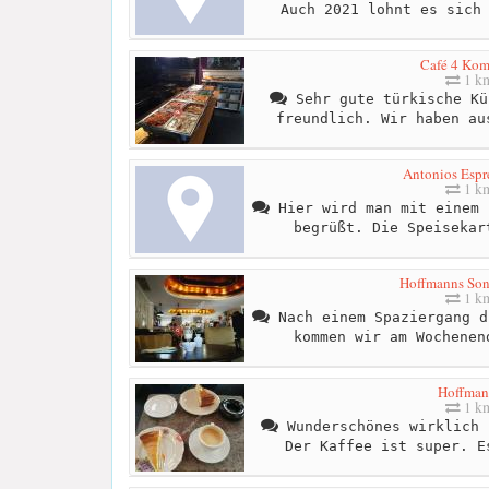
Auch 2021 lohnt es sich
Café 4 Ko
1 k
Sehr gute türkische Kü
freundlich. Wir haben au
Antonios Espr
1 k
Hier wird man mit einem 
begrüßt. Die Speisekar
Hoffmanns So
1 k
Nach einem Spaziergang d
kommen wir am Wochenen
Hoffman
1 k
Wunderschönes wirklich 
Der Kaffee ist super. E