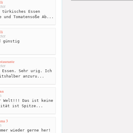
li
ter
 türkisches Essen
e und Tomatensoße Ab...
li
ter
 günstig
staurante
ter
 Essen. Sehr urig. Ich
itshalber anzuru...
nn
m
 Welt!!! Das ist keine
lität ist Spitze...
mma 3
m
mer wieder gerne her!