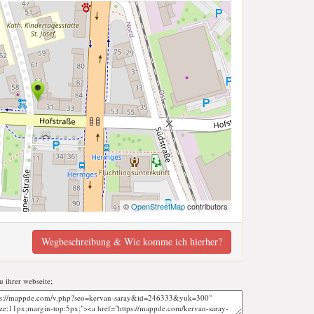
©
OpenStreetMap
contributors
Wegbeschreibung & Wie komme ich hierher?
u ihrer webseite;