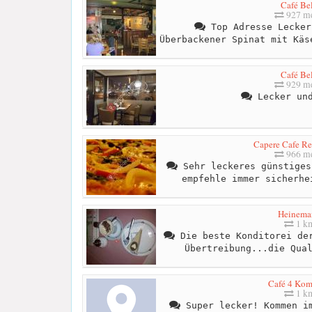
Café Bel
927 me
Top Adresse Lecker
Überbackener Spinat mit Käs
Café Bel
929 me
Lecker und
Capere Cafe Re
966 me
Sehr leckeres günstiges
empfehle immer sicherhe
Heinema
1 k
Die beste Konditorei der
Übertreibung...die Qua
Café 4 Ko
1 k
Super lecker! Kommen im