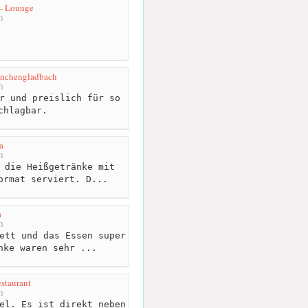
 - Lounge
m
önchengladbach
m
r und preislich für so
chlagbar.
a
m
 die Heißgetränke mit
ormat serviert. D...
a
m
ett und das Essen super
nke waren sehr ...
staurant
m
el. Es ist direkt neben