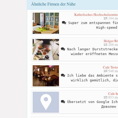
Ähnliche Firmen der Nähe
Katholisches Hochschulzent
194 me
Super zum entspannen für
High-speed
Holger B
288 me
Nach langer Durststrecke
wieder eröffneten Mess
Cafe Trot
548 me
Ich liebe das Ambiente s
wirklich gemütlich, di
Cafe I
853 me
Übersetzt von Google Ich
Доволен