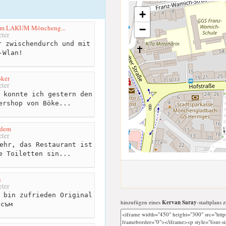
+
rum LAKUM Möncheng...
−
ter
 zwischendurch und mit
-Wlan!
öker
ter
 konnte ich gestern den
ershop von Böke...
zdem
ter
ehr, das Restaurant ist
e Toiletten sin...
n
ter
 bin zufrieden Original
hinzufügen eines
Kervan Saray
-stadtplans z
 съм