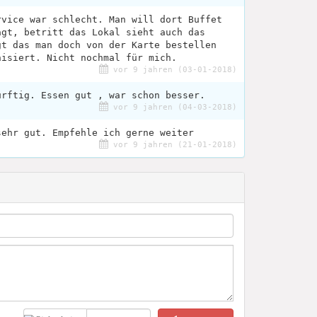
rvice war schlecht. Man will dort Buffet
agt, betritt das Lokal sieht auch das
gt das man doch von der Karte bestellen
nisiert. Nicht nochmal für mich.
vor 9 jahren (03-01-2018)
ürftig. Essen gut , war schon besser.
vor 9 jahren (04-03-2018)
sehr gut. Empfehle ich gerne weiter
vor 9 jahren (21-01-2018)