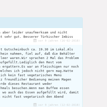
h aber leider unaufmerksam und nicht
ht sehr gut. Besserer Türkischer Imbiss
vor 9 jahren (16-02-2018)
st Gutscheinbuch ca. 19.30 im Lokal.Als
chein nahmen, fiel auf, daß die Behälter
 leer waren.Wir sprachen 2 Mal das Problem
aufgefüllt.Lediglich den Rest vom
h ergattern.Es war an Fleischigen nur noch
welches ich jedoch nicht gern mag.Hatte
lich kein fast vegetarisches Menü
tz freundlicher Bedienung meinen Magen
erde dieses Restaurant weder
chmals besuchen.Wenn man Buffee essen
, wo auch das Essen aufgefüllt wird, damit
s nicht fast vegetarisch den Abend
vor 9 jahren (12-02-2018)