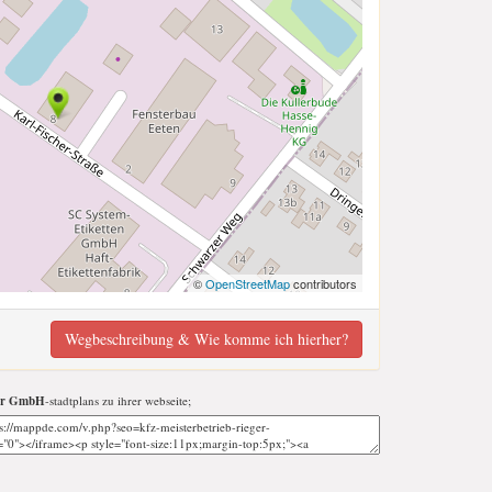
©
OpenStreetMap
contributors
Wegbeschreibung & Wie komme ich hierher?
ger GmbH
-stadtplans zu ihrer webseite;