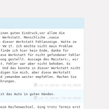
einen guten Eindruck,vor allem die
r Werkstatt. Menschliche ,sowie
n dieser Werkstatt Fehlanzeige. Hatte im
r VW 1T. Ich möchte nicht mein Problem
 finde ich hier kein Ende, danke für
iese Werkstatt für nicht gefundener Fehler
nung gestellt. Aussage des Meisters:, wir
it. Fehler war aber nicht behoben. Es
. Und das konnte in dieser Werkstatt nicht
ldigen Sie mich, aber diese Werkstatt
nd jemandem weiter empfehlen. Machen Sie
ahrungen.
vor 9 jahren (28-01-2018)
ist das Auto in guten Händen.
vor 9 jahren (16-02-2018)
beim Reifenwechsel. Ging trotz Termin erst