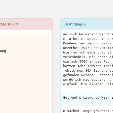
Bewertungen
RMATIONEN
An sich Werkstatt macht 
Mitarbeiter selbst in de
Kundenorientierung ist i
Dezember 2017 Problem mi
ung)
hier aufschreiben, sonst
Verständnis. Mir hatte d
einfach 350€ in die Rech
hatten sehr schwere Arbe
fehlte nun 30A Sicherung
gefunden werden. Entschu
werde ich nie besuchen u
einfach Ihre eigenen Erf
Gut und preiswert. Hier 
Bisschen lange gewartet 