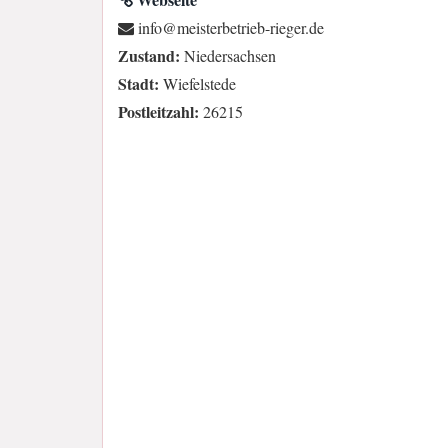
ed.regeir-beirtebretsiem@ofni
Zustand:
Niedersachsen
Stadt:
Wiefelstede
Postleitzahl:
26215