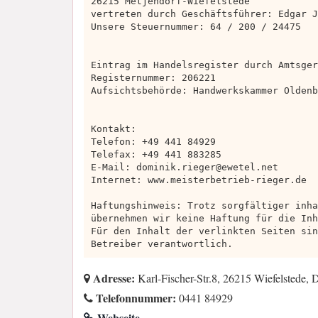
26215 Metjendorf-Wiefelstede
vertreten durch Geschäftsführer: Edgar J
Unsere Steuernummer: 64 / 200 / 24475
Eintrag im Handelsregister durch Amtsger
Registernummer: 206221
Aufsichtsbehörde: Handwerkskammer Oldenb
Kontakt:
Telefon: +49 441 84929
Telefax: +49 441 883285
E-Mail:
dominik.rieger@ewetel.net
Internet: www.meisterbetrieb-rieger.de
Haftungshinweis: Trotz sorgfältiger inha
übernehmen wir keine Haftung für die Inh
Für den Inhalt der verlinkten Seiten sin
Betreiber verantwortlich.
Adresse:
Karl-Fischer-Str.8, 26215 Wiefelstede, 
Telefonnummer:
0441 84929
Webseite