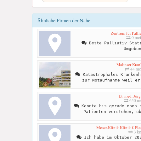
Ähnliche Firmen der Nähe
Zentrum für Palli
0 met
Beste Palliativ Stati
Umgebu
Malteser Kra
44 me
Katastrophales Krankenh
zur Notaufnahme weil er
Dr. med. Jör
650 me
Konnte bis gerade eben n
Patienten verstehen, ü
Moser-Klinik Klinik f. Pla
3 k
Ich habe im Oktober 202