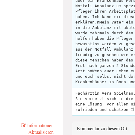
über ein Krankenhaus Per
Notfall Ambulanz um spez
Pfleger ihren Arbeitspla
haben. Ich kann mir dies
erklären.nMein Vater ein
in die Ambulanz mit akut
wurde mehrmals durch den
helfen haben die Pfleger
bewusstlos werden zu ges
aus der Notfall Ambulanz
freudig zu gesehen wie e
diese Menschen haben das
Erst nach ganzen 2 Stund
Arzt.nnWenn euer Leben e
und euch selbst nicht do
Krankenhäuser in Bonn un
Fachärztin Vera Spielman
Sie versetzt sich in die
eine Lösung. Vor allem n
zufrieden und schätzen I
Informationen
Kommentar zu diesem Ort
Aktualisieren