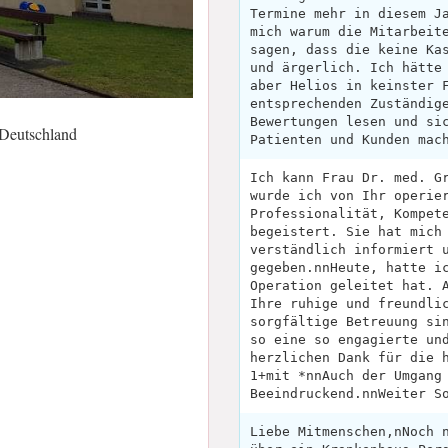
Termine mehr in diesem J
mich warum die Mitarbeit
sagen, dass die keine Ka
und ärgerlich. Ich hätte
aber Helios in keinster 
entsprechenden Zuständig
Bewertungen lesen und si
Deutschland
Patienten und Kunden mac
Ich kann Frau Dr. med. G
wurde ich von Ihr operie
Professionalität, Kompet
begeistert. Sie hat mich
verständlich informiert 
gegeben.nnHeute, hatte i
Operation geleitet hat. 
Ihre ruhige und freundli
sorgfältige Betreuung si
so eine so engagierte un
herzlichen Dank für die 
1+mit *nnAuch der Umgang
Beeindruckend.nnWeiter S
Liebe Mitmenschen,nNoch 