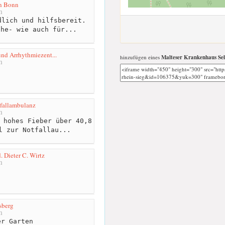
n Bonn
m
lich und hilfsbereit.
che- wie auch für...
und Arrhythmiezent...
hinzufügen eines
Malteser Krankenhaus Sel
m
tfallambulanz
m
 hohes Fieber über 40,8
l zur Notfallau...
d. Dieter C. Wirtz
m
berg
m
r Garten