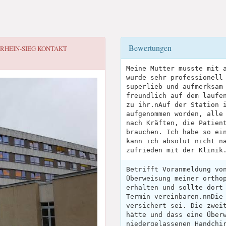
Bewertungen
RHEIN-SIEG
KONTAKT
Meine Mutter musste mit 
wurde sehr professionell
superlieb und aufmerksam
freundlich auf dem laufe
zu ihr.nAuf der Station 
aufgenommen worden, alle
nach Kräften, die Patien
brauchen. Ich habe so ei
kann ich absolut nicht n
zufrieden mit der Klinik
Betrifft Voranmeldung vo
Überweisung meiner ortho
erhalten und sollte dort
Termin vereinbaren.nnDie
versichert sei. Die zwei
hätte und dass eine Über
niedergelassenen Handchi