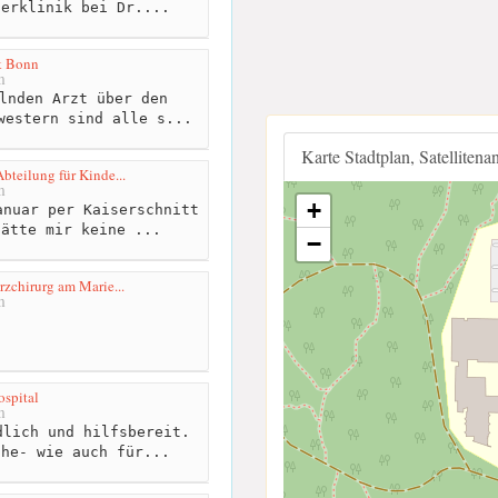
serklinik bei Dr....
k Bonn
m
lnden Arzt über den
western sind alle s...
Karte Stadtplan, Satellitena
bteilung für Kinde...
m
+
nuar per Kaiserschnitt
hätte mir keine ...
−
rzchirurg am Marie...
m
ospital
m
lich und hilfsbereit.
che- wie auch für...