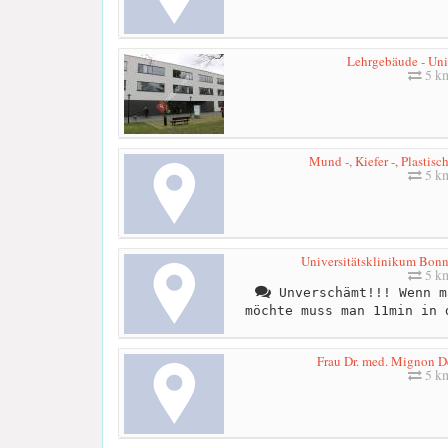
Lehrgebäude - Uni
5 k
Mund -, Kiefer -, Plastisc
5 k
Universitätsklinikum Bonn 
5 k
Unverschämt!!! Wenn m
möchte muss man 11min in 
Frau Dr. med. Mignon D
5 k