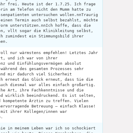
ahr frei. Heute ist der 1.7.25. Ich frage
erin am Telefon nicht den Mumm hatte zu
ssenpatienten untersuchen wollen.nnTraurig
 einen Termin auch selbst bezahlst, möchte
Form unterstützen.nnIch hoffe, dass die
en, vllt sogar die Klinikleitung selbst,
ch zumindest ein Stimmungsbild ihrer
hen.
roll nur wärmstens empfehlen! Letztes Jahr
rt, und ich war von ihrer
enz und Einfühlungsvermögen absolut
 während des gesamten Prozesses sehr
und mir dadurch viel Sicherheit
ch erneut das Glück erneut, dass Sie die
Auch diesmal war alles einfach großartig.
che Art, ihre Fachkenntnisse und die
nd wirklich beeindruckend. Es ist selten,
d kompetente Ärztin zu treffen. Vielen
hervorragende Betreuung – einfach Klasse!
 mit ihrer Kollegen/innen war
o.
nie in meinem Leben war ich so schockiert