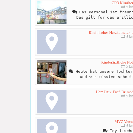
GFO Klinike
5 k
Das Personal ist freund
Das gilt für das ärztli
Rheinisches Herzkatheter- 
5 k
Kinderärztliche No
5 k
Heute hat unsere Tochter
und wir müssten schnel
Herr Univ. Prof. Dr. me
5 k
MVZ Venus
5 k
Idyllische