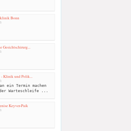
klinik Bonn
m
he Gesichtschirurg...
m
- Klinik und Polik...
m
an ein Termin machen
der Warteschleife ...
enise Keyver-Paik
m