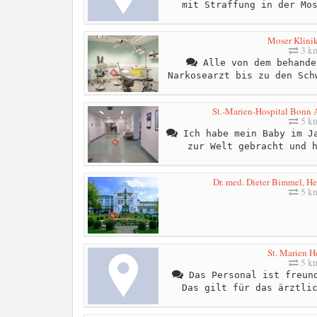
mit Straffung in der Mo
Moser Klini
3 k
Alle von dem behande
Narkosearzt bis zu den Sch
St.-Marien-Hospital Bonn A
5 k
Ich habe mein Baby im Ja
zur Welt gebracht und 
Dr. med. Dieter Bimmel, He
5 k
St. Marien H
5 k
Das Personal ist freund
Das gilt für das ärztli