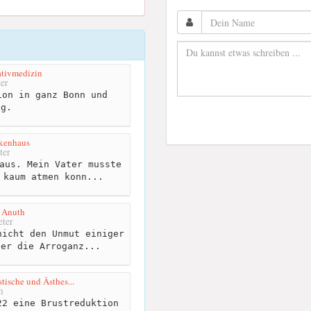
ativmedizin
er
on in ganz Bonn und
ng.
nkenhaus
ter
aus. Mein Vater musste
 kaum atmen konn...
g Anuth
ter
icht den Unmut einiger
ber die Arroganz...
stische und Ästhes...
m
2 eine Brustreduktion