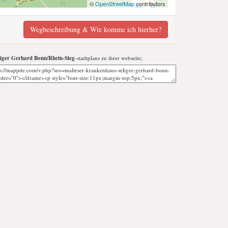
©
OpenStreetMap
contributors
Wegbeschreibung & Wie komme ich hierher?
iger Gerhard Bonn/Rhein-Sieg
-stadtplans zu ihrer webseite;