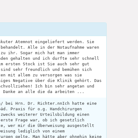
akuter Atemnot eingeliefert werden. Sie
 behandelt. Alle in der Notaufnahme waren
 zu ihr. Sogar mich hat man immer
nden gehalten und ich durfte sehr schnell
im ersten Stock ist Sie auch sehr gut
 sind sehr freundlich und bemühen sich
ten mit allem zu versorgen was sie
niges Negative über die Klinik gehört. Das
achvollziehen! Ich bin sehr angetan und
. Danke an alle die da arbeiten ...
n/ bei Hrn. Dr. Richter.nnIch hatte eine
päd. Praxis für o.g. Handchirurgen
 zwecks weiterer Urteilsbildung einen
 erste Frage war, ob ich gesetzlich
te, wer mir die Überweisung ausgestellt
weisung lediglich von einem
rurgen gelte. Man hätte aber ohnehin keine