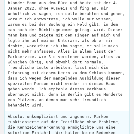
blonder Mann aus dem Büro und heute ist der 4.
Januar 2022, ohne Ausweis und fing an, mir
unhöflich zu sagen, ich solle bezahlen und gehen,
worauf ich antwortete, ich wolle nur wissen,
warum es bei der Buchung ein Feld gibt, in dem
man nach der Rückflugnummer gefragt wird. Dieser
Mann kam und zeigte mit dem Finger auf mich und
legte ihn auf meinen Unterarm, als ob er mir
drohte, woraufhin ich ihm sagte, er solle mich
nicht mehr anfassen. Alles in allem lässt der
Parkservice, wie Sie verstehen werden, alles zu
wünschen übrig, und obwohl dort normale,
freundliche Leute arbeiten, lässt mich die
Erfahrung mit diesem Herrn zu dem Schluss kommen,
dass ich wegen der mangelnden Ausbildung dieser
speziellen Person nicht wieder in dieses Haus
gehen werde. Ich empfehle dieses Parkhaus
überhaupt nicht, denn in Berlin gibt es Hunderte
von Plätzen, an denen man sehr freundlich
behandelt wird.
Absolut unkompliziert und angenehm. Parken
funktionierte auf der Freifläche ohne Probleme,
die Kennzeichenerkennung ermöglichte uns eine
sofortige Einfahrt. Wir hatten keine Bedenken