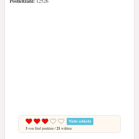
Postleitzahl:
12526
Nicht schlecht
3
von fünf punkten /
21
wählen.