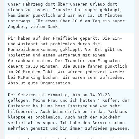
unser Fahrzeug dort über unseren Urlaub dort
stehen zu lassen. Transfer hat super geklappt,
kam immer pünktlich und war nur ca. 10 Minuten
unterwegs. Für etwas über 10 € am Tag ein super
Angebot, vielen Dank!
Wir haben auf der Freifläche geparkt. Die Ein-
und Ausfahrt hat problemlos durch die
Kennzeichenerkennung geklappt. Vor Ort gibt es
Toiletten und einen Warteraum mit einem
Getränkeautomaten. Der Transfer zum Flughafen
dauert ca.10 Minuten. Die Busse fahren pünktlich
im 20 Minuten Takt. Wir würden jederzeit wieder
bei McParking buchen. Wir waren sehr zufrieden.
Absolut gute Organisation.
Der Service ist einmalig, bin am 14.01.23
geflogen. Meine Frau und ich hatten 4 Koffer, der
Busfahrer half uns beim Einstieg und war sehr
hilfsbereit. Auch beim einfahren in das Parkhaus
klappte es problemlos. Auch nach der Rückkehr
verlief alles super. Ich habe den Service schon
mehrfach genutzt und bin immer zufrieden gewesen.