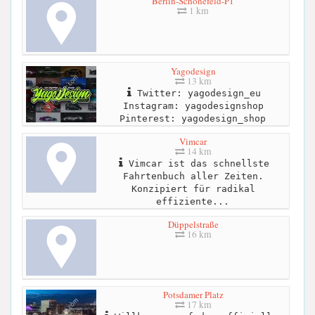
Berlin-Schönefeld-P1
1 km
Yagodesign
13 km
Twitter: yagodesign_eu
Instagram: yagodesignshop
Pinterest: yagodesign_shop
Vimcar
14 km
Vimcar ist das schnellste
Fahrtenbuch aller Zeiten.
Konzipiert für radikal
effiziente...
Düppelstraße
16 km
Potsdamer Platz
17 km