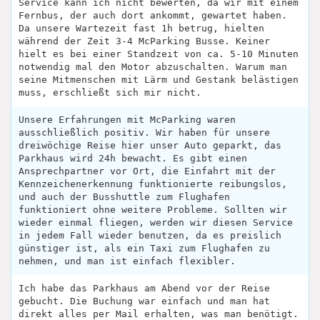
Service kann ich nicht bewerten, da wir mit einem
Fernbus, der auch dort ankommt, gewartet haben.
Da unsere Wartezeit fast 1h betrug, hielten
während der Zeit 3-4 McParking Busse. Keiner
hielt es bei einer Standzeit von ca. 5-10 Minuten
notwendig mal den Motor abzuschalten. Warum man
seine Mitmenschen mit Lärm und Gestank belästigen
muss, erschließt sich mir nicht.
Unsere Erfahrungen mit McParking waren
ausschließlich positiv. Wir haben für unsere
dreiwöchige Reise hier unser Auto geparkt, das
Parkhaus wird 24h bewacht. Es gibt einen
Ansprechpartner vor Ort, die Einfahrt mit der
Kennzeichenerkennung funktionierte reibungslos,
und auch der Busshuttle zum Flughafen
funktioniert ohne weitere Probleme. Sollten wir
wieder einmal fliegen, werden wir diesen Service
in jedem Fall wieder benutzen, da es preislich
günstiger ist, als ein Taxi zum Flughafen zu
nehmen, und man ist einfach flexibler.
Ich habe das Parkhaus am Abend vor der Reise
gebucht. Die Buchung war einfach und man hat
direkt alles per Mail erhalten, was man benötigt.