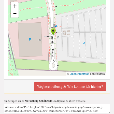
+
−
©
OpenStreetMap
contributors
Wegbeschreibung & Wie komme ich hierher?
hinzufügen eines
McParking Schönefeld
-stadtplans zu ihrer webseite;