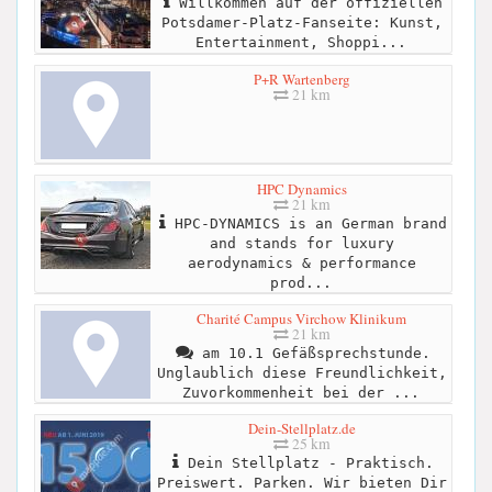
Willkommen auf der offiziellen
Potsdamer-Platz-Fanseite: Kunst,
Entertainment, Shoppi...
P+R Wartenberg
21 km
HPC Dynamics
21 km
HPC-DYNAMICS is an German brand
and stands for luxury
aerodynamics & performance
prod...
Charité Campus Virchow Klinikum
21 km
am 10.1 Gefäßsprechstunde.
Unglaublich diese Freundlichkeit,
Zuvorkommenheit bei der ...
Dein-Stellplatz.de
25 km
Dein Stellplatz - Praktisch.
Preiswert. Parken. Wir bieten Dir