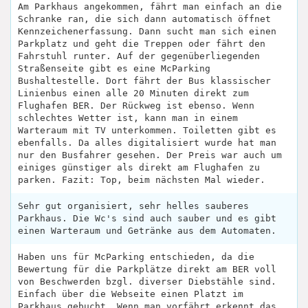
Am Parkhaus angekommen, fährt man einfach an die
Schranke ran, die sich dann automatisch öffnet
Kennzeichenerfassung. Dann sucht man sich einen
Parkplatz und geht die Treppen oder fährt den
Fahrstuhl runter. Auf der gegenüberliegenden
Straßenseite gibt es eine McParking
Bushaltestelle. Dort fährt der Bus klassischer
Linienbus einen alle 20 Minuten direkt zum
Flughafen BER. Der Rückweg ist ebenso. Wenn
schlechtes Wetter ist, kann man in einem
Warteraum mit TV unterkommen. Toiletten gibt es
ebenfalls. Da alles digitalisiert wurde hat man
nur den Busfahrer gesehen. Der Preis war auch um
einiges günstiger als direkt am Flughafen zu
parken. Fazit: Top, beim nächsten Mal wieder.
Sehr gut organisiert, sehr helles sauberes
Parkhaus. Die Wc's sind auch sauber und es gibt
einen Warteraum und Getränke aus dem Automaten.
Haben uns für McParking entschieden, da die
Bewertung für die Parkplätze direkt am BER voll
von Beschwerden bzgl. diverser Diebstähle sind.
Einfach über die Webseite einen Platzt im
Parkhaus gebucht. Wenn man vorfährt erkennt das