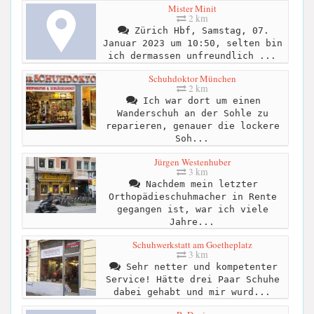
Mister Minit
2 km
Zürich Hbf, Samstag, 07.
Januar 2023 um 10:50, selten bin
ich dermassen unfreundlich ...
Schuhdoktor München
2 km
Ich war dort um einen
Wanderschuh an der Sohle zu
reparieren, genauer die lockere
Soh...
Jürgen Westenhuber
3 km
Nachdem mein letzter
Orthopädieschuhmacher in Rente
gegangen ist, war ich viele
Jahre...
Schuhwerkstatt am Goetheplatz
3 km
Sehr netter und kompetenter
Service! Hätte drei Paar Schuhe
dabei gehabt und mir wurd...