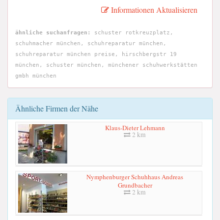
Informationen Aktualisieren
ähnliche suchanfragen:
schuster rotkreuzplatz,
schuhmacher münchen, schuhreparatur münchen,
schuhreparatur münchen preise, hirschbergstr 19
münchen, schuster münchen, münchener schuhwerkstätten
gmbh münchen
Ähnliche Firmen der Nähe
Klaus-Dieter Lehmann
2 km
Nymphenburger Schuhhaus Andreas
Grundbacher
2 km