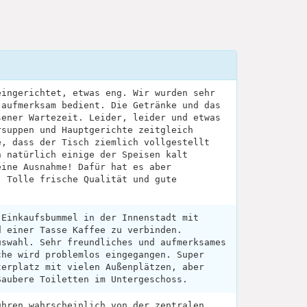
eingerichtet, etwas eng. Wir wurden sehr
 aufmerksam bedient. Die Getränke und das
sener Wartezeit. Leider, leider und etwas
rsuppen und Hauptgerichte zeitgleich
e, dass der Tisch ziemlich vollgestellt
h natürlich einige der Speisen kalt
eine Ausnahme! Dafür hat es aber
. Tolle frische Qualität und gute
 Einkaufsbummel in der Innenstadt mit
d einer Tasse Kaffee zu verbinden.
uswahl. Sehr freundliches und aufmerksames
che wird problemlos eingegangen. Super
terplatz mit vielen Außenplätzen, aber
Saubere Toiletten im Untergeschoss.
ühren wahrscheinlich von der zentralen