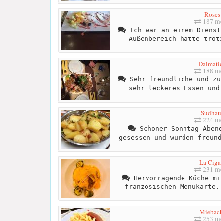
Roses
187 me
Ich war an einem Dienst
Außenbereich hatte trot
Dalmati
188 me
Sehr freundliche und zu
sehr leckeres Essen und
Sudhau
224 me
Schöner Sonntag Abend
gesessen und wurden freun
La Ciga
231 me
Hervorragende Küche mi
französischen Menukarte.
Miebac
253 me