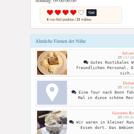
Sonntag: 09:00-00:00
Gut
4
von fünf punkten /
21
wählen.
Ähnliche Firmen der Nähe
Salvato
143 me
Gutes Rustikales W
freundlichen Personal. D
sich.
Elefan
165 me
Eine Tour nach Bonn füh
Mal in diese schöne Res
Gaststätte B
186 me
Wir waren in kleiner Run
Essen dort. Das Ambien