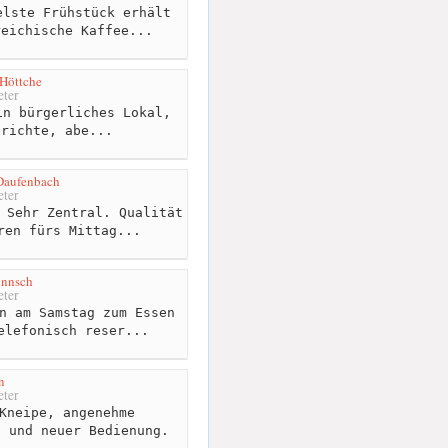
lste Frühstück erhält
reichische Kaffee...
 Höttche
ter
n bürgerliches Lokal,
erichte, abe...
Daufenbach
ter
 Sehr Zentral. Qualität
ren fürs Mittag...
önnsch
ter
n am Samstag zum Essen
elefonisch reser...
n
ter
Kneipe, angenehme
t und neuer Bedienung.