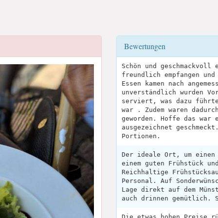
Bewertungen
Schön und geschmackvoll 
freundlich empfangen und
Essen kamen nach angemes
unverständlich wurden Vo
serviert, was dazu führt
war . Zudem waren dadurc
geworden. Hoffe das war 
ausgezeichnet geschmeckt
Portionen.
Der ideale Ort, um einen
einem guten Frühstück un
Reichhaltige Frühstücksa
Personal. Auf Sonderwüns
Lage direkt auf dem Müns
auch drinnen gemütlich. 
Die etwas hohen Preise r