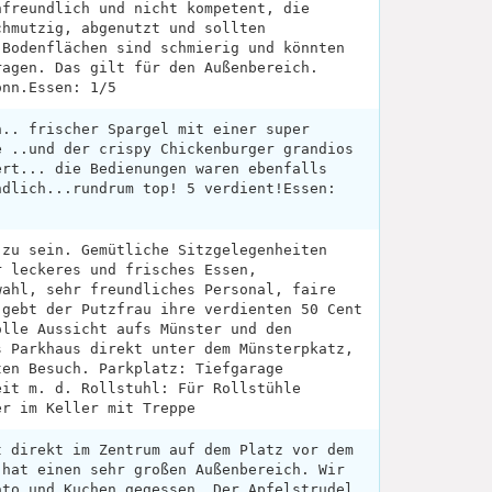
nfreundlich und nicht kompetent, die
chmutzig, abgenutzt und sollten
 Bodenflächen sind schmierig und könnten
ragen. Das gilt für den Außenbereich.
onn.Essen: 1/5
h.. frischer Spargel mit einer super
e ..und der crispy Chickenburger grandios
ert... die Bedienungen waren ebenfalls
ndlich...rundrum top! 5 verdient!Essen:
 zu sein. Gemütliche Sitzgelegenheiten
r leckeres und frisches Essen,
wahl, sehr freundliches Personal, faire
 gebt der Putzfrau ihre verdienten 50 Cent
olle Aussicht aufs Münster und den
s Parkhaus direkt unter dem Münsterpkatz,
ten Besuch. Parkplatz: Tiefgarage
eit m. d. Rollstuhl: Für Rollstühle
er im Keller mit Treppe
t direkt im Zentrum auf dem Platz vor dem
 hat einen sehr großen Außenbereich. Wir
ato und Kuchen gegessen. Der Apfelstrudel