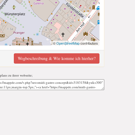
©
OpenStreetMap
contributors
Wegbeschreibung & Wie komme ich hierher?
tplans zu ihrer webseite;