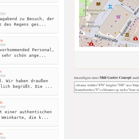
ter
agabend zu Besuch, der
z des Regens ges...
en
ter
vorkommended Personal,
 sehr schön ange...
s
ter
hinzufügen eines
Midi Gastro Concept
-stad
. Wir haben draußen
dlich begrüßt. Die ...
le
ter
t einer authentischen
 Weinkarte, die k...
hs
ter