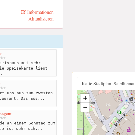
Informationen
Aktualisieren
r
ter
irtshaus mit sehr
ie Speisekarte liest
..
Karte Stadtplan, Satellitena
t
ter
rt uns nun zum zweiten
+
taurant. Das Ess...
−
onngout
ter
de an einem Sonntag zum
te ist sehr sch...