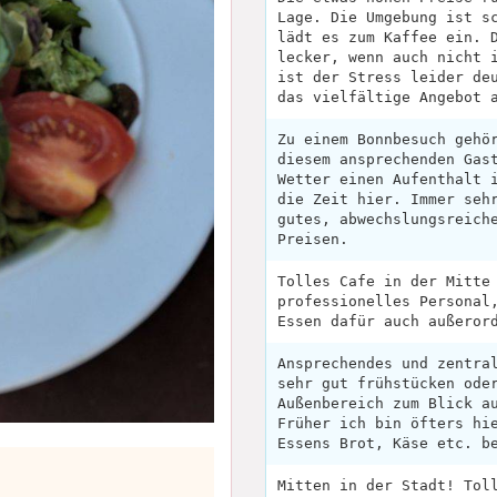
Lage. Die Umgebung ist s
lädt es zum Kaffee ein. 
lecker, wenn auch nicht 
ist der Stress leider de
das vielfältige Angebot 
Zu einem Bonnbesuch gehö
diesem ansprechenden Gas
Wetter einen Aufenthalt 
die Zeit hier. Immer seh
gutes, abwechslungsreich
Preisen.
Tolles Cafe in der Mitte
professionelles Personal
Essen dafür auch außeror
Ansprechendes und zentra
sehr gut frühstücken ode
Außenbereich zum Blick a
Früher ich bin öfters hi
Essens Brot, Käse etc. b
Mitten in der Stadt! Tol