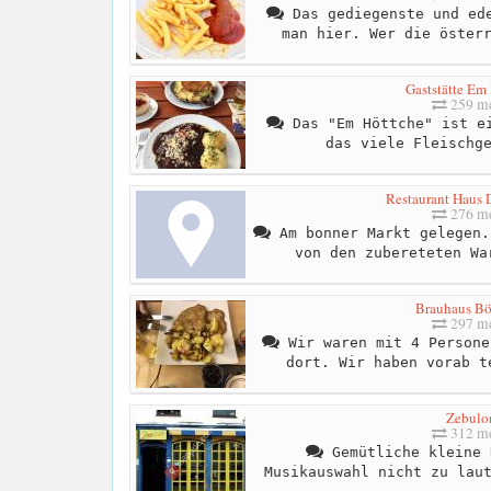
Das gediegenste und ede
man hier. Wer die öster
Gaststätte Em
259 me
Das "Em Höttche" ist ei
das viele Fleischg
Restaurant Haus 
276 me
Am bonner Markt gelegen.
von den zubereteten Wa
Brauhaus B
297 me
Wir waren mit 4 Persone
dort. Wir haben vorab t
Zebulo
312 me
Gemütliche kleine 
Musikauswahl nicht zu lau