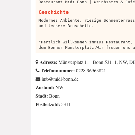
Restaurant Midi Bonn | Weinbistro & Café
Geschichte
Modernes Ambiente, riesige Sonnenterrass
und leckere Bruschette.
"Herzlich willkommen imMIDI Restaurant, 
dem Bonner Münsterplatz.Wir freuen uns a
Adresse:
Münsterplatz 11 , Bonn 53111, NW, D
Telefonnummer:
0228 96963821
ed.nnob-idim@ofni
Zustand:
NW
Stadt:
Bonn
Postleitzahl:
53111