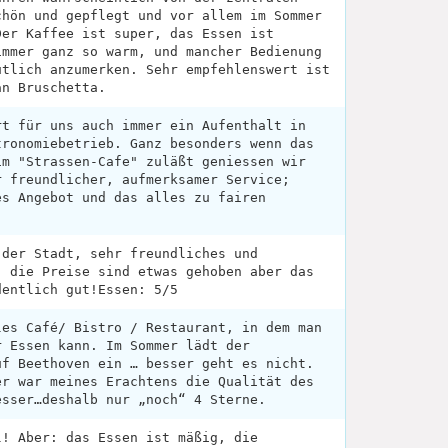
chön und gepflegt und vor allem im Sommer
Der Kaffee ist super, das Essen ist
immer ganz so warm, und mancher Bedienung
utlich anzumerken. Sehr empfehlenswert ist
an Bruschetta.
rt für uns auch immer ein Aufenthalt in
tronomiebetrieb. Ganz besonders wenn das
im "Strassen-Cafe" zuläßt geniessen wir
r freundlicher, aufmerksamer Service;
es Angebot und das alles zu fairen
 der Stadt, sehr freundliches und
, die Preise sind etwas gehoben aber das
dentlich gut!Essen: 5/5
les Café/ Bistro / Restaurant, in dem man
r Essen kann. Im Sommer lädt der
uf Beethoven ein … besser geht es nicht.
er war meines Erachtens die Qualität des
esser…deshalb nur „noch“ 4 Sterne.
l! Aber: das Essen ist mäßig, die