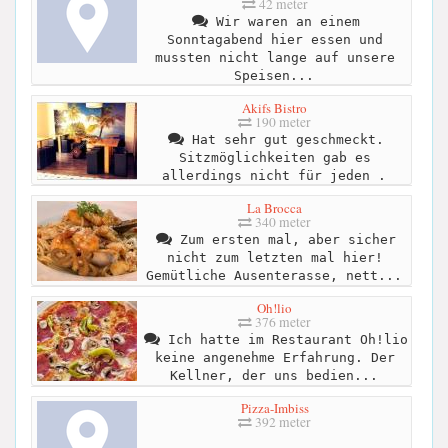
42 meter
Wir waren an einem
Sonntagabend hier essen und
mussten nicht lange auf unsere
Speisen...
Akifs Bistro
190 meter
Hat sehr gut geschmeckt.
Sitzmöglichkeiten gab es
allerdings nicht für jeden .
La Brocca
340 meter
Zum ersten mal, aber sicher
nicht zum letzten mal hier!
Gemütliche Ausenterasse, nett...
Oh!lio
376 meter
Ich hatte im Restaurant Oh!lio
keine angenehme Erfahrung. Der
Kellner, der uns bedien...
Pizza-Imbiss
392 meter