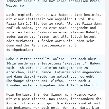
schmeckt sehr gut und hat einen angemessen Preis.
Weiter so
Nicht empfehlenswert!! Wir haben online bestellt,
mit einer Lieferzeit von angeblich 1 Std. Die
Pizza kam 2,5 Stunden zu spät. Als die Pizza dann
endlich ankam, gab es erst nach unangenehm und
vorallem langer Diskussion einen kleinen Rabatt,
zudem waren die Pizzen fast alle falsch belegt
oder verbrannt. Außerdem waren die Böden sehr
dünn und der Rand stellenweise nicht
durchgebacken!
Habe 2 Pizzen bestellt, online. Erst nach über
30min wurde meine Bestellung "akzeptiert". Haben
nach 1.5h versucht telefonisch jemanden zu
erreichen, keine Chance. Entweder wird angenommen
und dann direkt wieder aufgelegt oder es geht
überhaupt niemand ans Telefon. Haben nach 3
Stunden warten aufgegeben. Absolute Frechheit!!
Kein Restaurant in dem Sinne, mehr Heimservice
mit ein paar Tischen. Das Essen, insbesondere die
Pizza, ist aber echt gut. Die Preise sind ok und
die Bedienung war auch nett. Wenn man damit klar