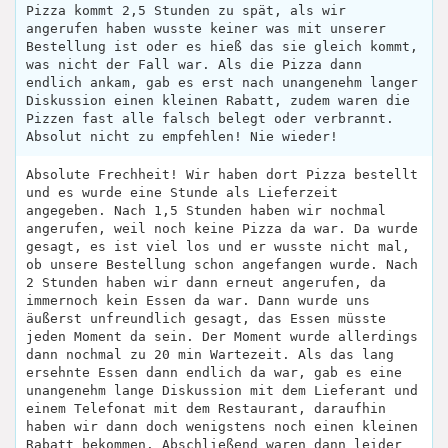
Pizza kommt 2,5 Stunden zu spät, als wir
angerufen haben wusste keiner was mit unserer
Bestellung ist oder es hieß das sie gleich kommt,
was nicht der Fall war. Als die Pizza dann
endlich ankam, gab es erst nach unangenehm langer
Diskussion einen kleinen Rabatt, zudem waren die
Pizzen fast alle falsch belegt oder verbrannt.
Absolut nicht zu empfehlen! Nie wieder!
Absolute Frechheit! Wir haben dort Pizza bestellt
und es wurde eine Stunde als Lieferzeit
angegeben. Nach 1,5 Stunden haben wir nochmal
angerufen, weil noch keine Pizza da war. Da wurde
gesagt, es ist viel los und er wusste nicht mal,
ob unsere Bestellung schon angefangen wurde. Nach
2 Stunden haben wir dann erneut angerufen, da
immernoch kein Essen da war. Dann wurde uns
äußerst unfreundlich gesagt, das Essen müsste
jeden Moment da sein. Der Moment wurde allerdings
dann nochmal zu 20 min Wartezeit. Als das lang
ersehnte Essen dann endlich da war, gab es eine
unangenehm lange Diskussion mit dem Lieferant und
einem Telefonat mit dem Restaurant, daraufhin
haben wir dann doch wenigstens noch einen kleinen
Rabatt bekommen. Abschließend waren dann leider