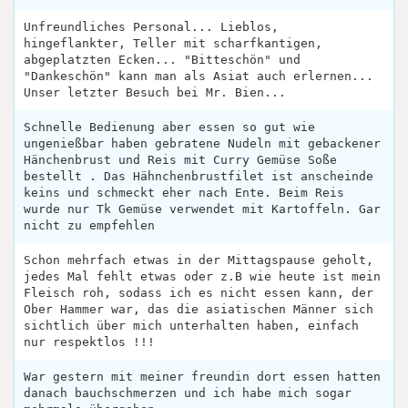
Unfreundliches Personal... Lieblos,
hingeflankter, Teller mit scharfkantigen,
abgeplatzten Ecken... "Bitteschön" und
"Dankeschön" kann man als Asiat auch erlernen...
Unser letzter Besuch bei Mr. Bien...
Schnelle Bedienung aber essen so gut wie
ungenießbar haben gebratene Nudeln mit gebackener
Hänchenbrust und Reis mit Curry Gemüse Soße
bestellt . Das Hähnchenbrustfilet ist anscheinde
keins und schmeckt eher nach Ente. Beim Reis
wurde nur Tk Gemüse verwendet mit Kartoffeln. Gar
nicht zu empfehlen
Schon mehrfach etwas in der Mittagspause geholt,
jedes Mal fehlt etwas oder z.B wie heute ist mein
Fleisch roh, sodass ich es nicht essen kann, der
Ober Hammer war, das die asiatischen Männer sich
sichtlich über mich unterhalten haben, einfach
nur respektlos !!!
War gestern mit meiner freundin dort essen hatten
danach bauchschmerzen und ich habe mich sogar