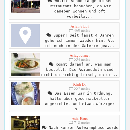
Wollte schon lange diesen
Restaurant besuchen, da wir
daneben wohnen und oft
vorbeila...
Asia Fu Loi
460 meter
Super! Seit fasst 4 Jahren
gehe ich immer wieder hin. Als
ich noch in der Galerie gea...
Asiagourmet
534 meter
Kommt darauf an, was man
bestellt. Die Asianudeln sind
nicht so richtig frisch, da si...
Kinh Do
557 meter
Das Essen war in Ordnung,
hätte aber geschmackvoller
angerichtet und etwas würziger
s...
Asia-Haus
718 meter
Nach kurzer Aufwärmphase wurde