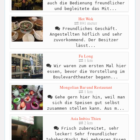
auch die Bedienung freundlicher
und begleitete das Mit...
Hot Wok
891 meter
Freundliches Geschäft.
Angestellten höflich und sehr
zuvorkommend. Der Besitzer
lässt...
Fu Long
1 km
Wir waren zum ersten Mal hier
essen, bevor die Vorstellung im
Boulevardtheater begann...
Mongolian Bar und Restaurant
1 km
Gehe gern hier hin, weil man
sich die Speisen gut selbst
zusammen stellen kann. Aus m...
Asia Imbiss Thien
2 km
Frisch zubereitet, sehr
lecker! Sehr freundlicher
Inhaber/Koch! Bei mehreren Essen