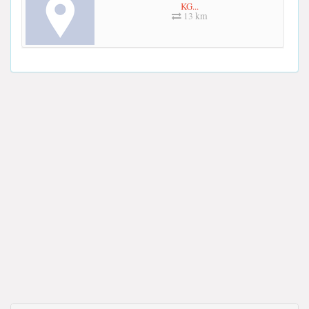
KG...
13 km