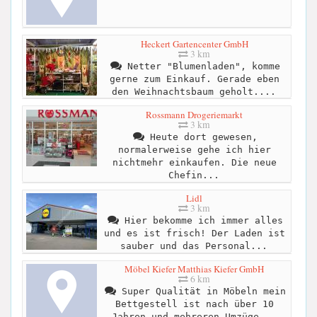
Heckert Gartencenter GmbH
3 km
Netter "Blumenladen", komme
gerne zum Einkauf. Gerade eben
den Weihnachtsbaum geholt....
Rossmann Drogeriemarkt
3 km
Heute dort gewesen,
normalerweise gehe ich hier
nichtmehr einkaufen. Die neue
Chefin...
Lidl
3 km
Hier bekomme ich immer alles
und es ist frisch! Der Laden ist
sauber und das Personal...
Möbel Kiefer Matthias Kiefer GmbH
6 km
Super Qualität in Möbeln mein
Bettgestell ist nach über 10
Jahren und mehreren Umzüge...