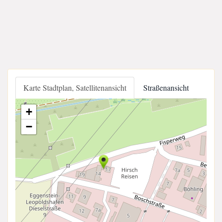
Karte Stadtplan, Satellitenansicht
Straßenansicht
+
−