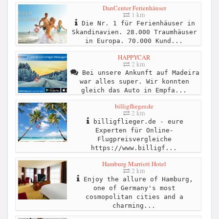
DanCenter Ferienhäuser
1 km
Die Nr. 1 für Ferienhäuser in
Skandinavien. 28.000 Traumhäuser
in Europa. 70.000 Kund...
HAPPYCAR
2 km
Bei unsere Ankunft auf Madeira
war alles super. Wir konnten
gleich das Auto in Empfa...
billigflieger.de
2 km
billigflieger.de - eure
Experten für Online-
Flugpreisvergleiche
https://www.billigf...
Hamburg Marriott Hotel
2 km
Enjoy the allure of Hamburg,
one of Germany's most
cosmopolitan cities and a
charming...