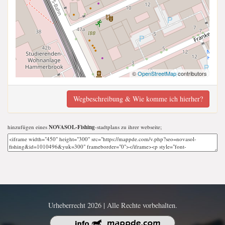
©
OpenStreetMap
contributors
Wegbeschreibung & Wie komme ich hierher?
hinzufügen eines
NOVASOL-Fishing
-stadtplans zu ihrer webseite;
Urheberrecht 2026 | Alle Rechte vorbehalten.