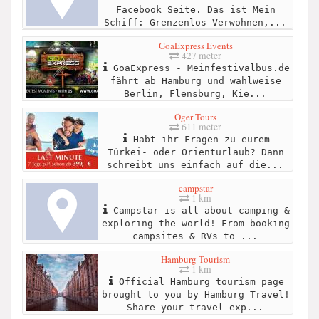
Facebook Seite. Das ist Mein
Schiff: Grenzenlos Verwöhnen,...
GoaExpress Events
427 meter
GoaExpress - Meinfestivalbus.de
fährt ab Hamburg und wahlweise
Berlin, Flensburg, Kie...
Öger Tours
611 meter
Habt ihr Fragen zu eurem
Türkei- oder Orienturlaub? Dann
schreibt uns einfach auf die...
campstar
1 km
Campstar is all about camping &
exploring the world! From booking
campsites & RVs to ...
Hamburg Tourism
1 km
Official Hamburg tourism page
brought to you by Hamburg Travel!
Share your travel exp...