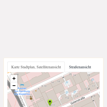
Karte Stadtplan, Satellitenansicht
Straßenansicht
+
−