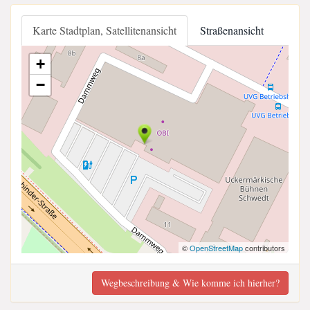
Karte Stadtplan, Satellitenansicht
Straßenansicht
+
−
©
OpenStreetMap
contributors
Wegbeschreibung & Wie komme ich hierher?