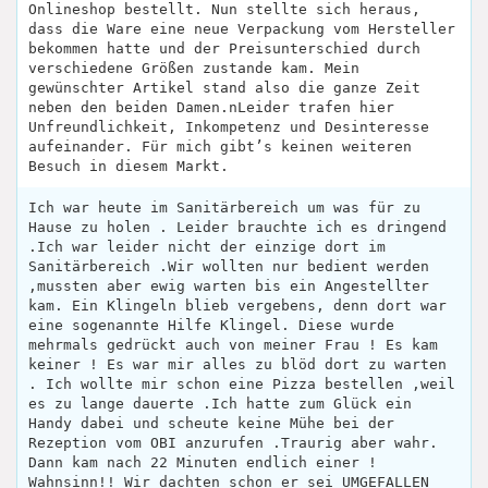
Onlineshop bestellt. Nun stellte sich heraus,
dass die Ware eine neue Verpackung vom Hersteller
bekommen hatte und der Preisunterschied durch
verschiedene Größen zustande kam. Mein
gewünschter Artikel stand also die ganze Zeit
neben den beiden Damen.nLeider trafen hier
Unfreundlichkeit, Inkompetenz und Desinteresse
aufeinander. Für mich gibt’s keinen weiteren
Besuch in diesem Markt.
Ich war heute im Sanitärbereich um was für zu
Hause zu holen . Leider brauchte ich es dringend
.Ich war leider nicht der einzige dort im
Sanitärbereich .Wir wollten nur bedient werden
,mussten aber ewig warten bis ein Angestellter
kam. Ein Klingeln blieb vergebens, denn dort war
eine sogenannte Hilfe Klingel. Diese wurde
mehrmals gedrückt auch von meiner Frau ! Es kam
keiner ! Es war mir alles zu blöd dort zu warten
. Ich wollte mir schon eine Pizza bestellen ,weil
es zu lange dauerte .Ich hatte zum Glück ein
Handy dabei und scheute keine Mühe bei der
Rezeption vom OBI anzurufen .Traurig aber wahr.
Dann kam nach 22 Minuten endlich einer !
Wahnsinn!! Wir dachten schon er sei UMGEFALLEN