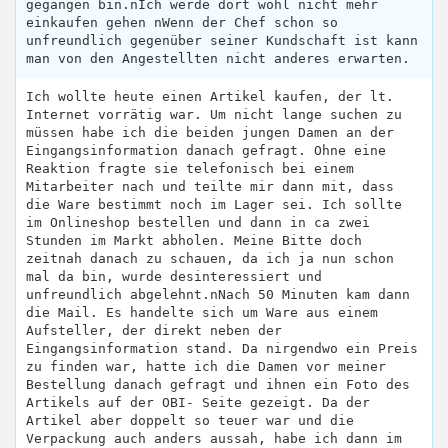
gegangen bin.nIch werde dort wohl nicht mehr
einkaufen gehen nWenn der Chef schon so
unfreundlich gegenüber seiner Kundschaft ist kann
man von den Angestellten nicht anderes erwarten.
Ich wollte heute einen Artikel kaufen, der lt.
Internet vorrätig war. Um nicht lange suchen zu
müssen habe ich die beiden jungen Damen an der
Eingangsinformation danach gefragt. Ohne eine
Reaktion fragte sie telefonisch bei einem
Mitarbeiter nach und teilte mir dann mit, dass
die Ware bestimmt noch im Lager sei. Ich sollte
im Onlineshop bestellen und dann in ca zwei
Stunden im Markt abholen. Meine Bitte doch
zeitnah danach zu schauen, da ich ja nun schon
mal da bin, wurde desinteressiert und
unfreundlich abgelehnt.nNach 50 Minuten kam dann
die Mail. Es handelte sich um Ware aus einem
Aufsteller, der direkt neben der
Eingangsinformation stand. Da nirgendwo ein Preis
zu finden war, hatte ich die Damen vor meiner
Bestellung danach gefragt und ihnen ein Foto des
Artikels auf der OBI- Seite gezeigt. Da der
Artikel aber doppelt so teuer war und die
Verpackung auch anders aussah, habe ich dann im