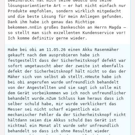
beeindruckt hat mich seine Geduld und seine
lösungsorientierte Art – er hat nicht einfach nur
Produkte empfohlen, sondern wirklich mitgedacht
und die beste Lösung für mein Anliegen gefunden.
Dank ihm habe ich genau das Richtige
bekommen.nnEin großes Dankeschön an Herrn Magda –
so stellt man sich exzellenten Kundenservice vor!
Ich komme definitiv gerne wieder.
Habe bei obi am 11.05.26 einen Akku Rasenmäher
gekauft nach dem ausprobieren habe ich
festgestellt dass der Sicherheitsknopf defekt war
sofort umgetauscht aber der zweite ist ebenfalls
defekt der Sicherheitsknopf hält nicht so das der
Mäher sich von selbst ab stellt.nHeute habe ich
bei obi angerufen wurde unfreundlich behandelt
von der Angestellten und sie sagt ich solle mit
dem Gerät vorbeikommen wo ich noch unfreundlicher
behandelt wurde.nZum Schluss kam heraus dass ich
selber schuld habe, mir wurde verklickert das
Messer sei nicht scharf eigentlich ein
mechanischer Fehler da der Sicherheitsknopf nicht
hältdann seien die Akkus schuld Das Gerät ist
nichtmal ein Monat alt wurde sehr unfreundlich
behandelt so dass ich ohne Resultat wieder