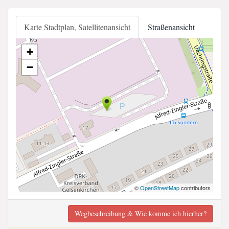
Karte Stadtplan, Satellitenansicht
Straßenansicht
+
−
©
OpenStreetMap
contributors
Wegbeschreibung & Wie komme ich hierher?