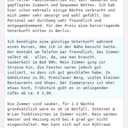
gepflegten Zimmern und bequemen Betten. Ich hab
hier schon mehrmals einige Nächte verbracht und
mich immer sehr umsorgt und wohl gefühlt. Das
Personal war durchweg sehr freundlich und
entgegenkommend. Für den Preis eine hervorragende
Unterkunft mitten in Berlin.
Ich benötigte eine günstige Unterkunft während
eines Kurses, den ich in der Nähe besucht hatte.
Der Kontakt am Telefon war freundlich, das Zimmer
selbst ok - alles, da, was man braucht.
Sauberkeit im Bad 90%. Mein Zimmer ging zur
Strasse hin, die Fenster waren jedoch gut
isoliert, so dass ich gut geschlafen habe. In
Gehdistanz zu ÖV, Prenzlauer Berg, vielen kleinen
Restaurants und Shops. Der Zimmerpreis ist eher
etwas hoch, Frühstück gibt es in umliegenden
Cafés ab ca. € 2.90.
Die Zimmer sind sauber, für 1-2 Nächte
grundsätzlich wäre es ok im Notfall. Internet &
W-Lan funktionirten im Zimmer nicht. Kein warmes
Wasser und Heizung wird bei 4 grad gar nicht
eingeschaltet. Man kann sich auf ein Kühlraum