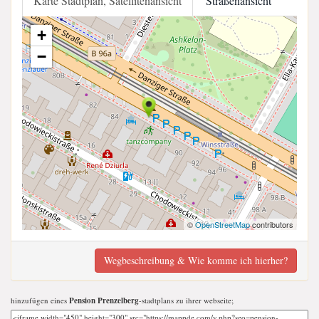
Karte Stadtplan, Satellitenansicht
Straßenansicht
+
−
©
OpenStreetMap
contributors
Wegbeschreibung & Wie komme ich hierher?
hinzufügen eines
Pension Prenzelberg
-stadtplans zu ihrer webseite;