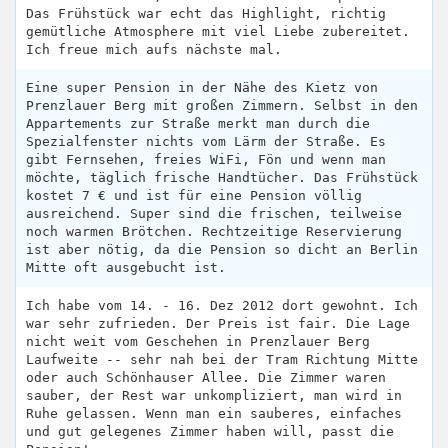
Das Frühstück war echt das Highlight, richtig
gemütliche Atmosphere mit viel Liebe zubereitet.
Ich freue mich aufs nächste mal.
Eine super Pension in der Nähe des Kietz von
Prenzlauer Berg mit großen Zimmern. Selbst in den
Appartements zur Straße merkt man durch die
Spezialfenster nichts vom Lärm der Straße. Es
gibt Fernsehen, freies WiFi, Fön und wenn man
möchte, täglich frische Handtücher. Das Frühstück
kostet 7 € und ist für eine Pension völlig
ausreichend. Super sind die frischen, teilweise
noch warmen Brötchen. Rechtzeitige Reservierung
ist aber nötig, da die Pension so dicht an Berlin
Mitte oft ausgebucht ist.
Ich habe vom 14. - 16. Dez 2012 dort gewohnt. Ich
war sehr zufrieden. Der Preis ist fair. Die Lage
nicht weit vom Geschehen in Prenzlauer Berg
Laufweite -- sehr nah bei der Tram Richtung Mitte
oder auch Schönhauser Allee. Die Zimmer waren
sauber, der Rest war unkompliziert, man wird in
Ruhe gelassen. Wenn man ein sauberes, einfaches
und gut gelegenes Zimmer haben will, passt die