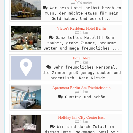
976 meter
Wer sein Hotel selbst bezahlen
muss, der möchte etwas für sein
Geld haben. Und wer of...
Victor's Residenz-Hotel Berlin
1 km
Ganz tolles Hotel!!! Sehr
sauber, große Zimmer, bequeme
Betten und mega freundliches ...
Hotel Alex
1 km
Sehr freundliches Personal,
die Zimmer groß genug, sauber und
ordentlich. Kein Kleide...
Apartment Berlin Am Friedrichshain
1 km
Gunstig und schön
Holiday Inn City Center East
1 km
Wir sind durch Zufall in
diesem Hotel gekommen, weil wir