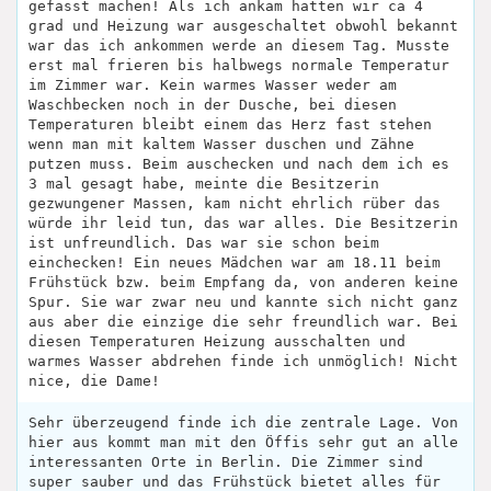
gefasst machen! Als ich ankam hatten wir ca 4
grad und Heizung war ausgeschaltet obwohl bekannt
war das ich ankommen werde an diesem Tag. Musste
erst mal frieren bis halbwegs normale Temperatur
im Zimmer war. Kein warmes Wasser weder am
Waschbecken noch in der Dusche, bei diesen
Temperaturen bleibt einem das Herz fast stehen
wenn man mit kaltem Wasser duschen und Zähne
putzen muss. Beim auschecken und nach dem ich es
3 mal gesagt habe, meinte die Besitzerin
gezwungener Massen, kam nicht ehrlich rüber das
würde ihr leid tun, das war alles. Die Besitzerin
ist unfreundlich. Das war sie schon beim
einchecken! Ein neues Mädchen war am 18.11 beim
Frühstück bzw. beim Empfang da, von anderen keine
Spur. Sie war zwar neu und kannte sich nicht ganz
aus aber die einzige die sehr freundlich war. Bei
diesen Temperaturen Heizung ausschalten und
warmes Wasser abdrehen finde ich unmöglich! Nicht
nice, die Dame!
Sehr überzeugend finde ich die zentrale Lage. Von
hier aus kommt man mit den Öffis sehr gut an alle
interessanten Orte in Berlin. Die Zimmer sind
super sauber und das Frühstück bietet alles für