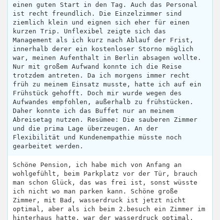
einen guten Start in den Tag. Auch das Personal
ist recht freundlich. Die Einzelzimmer sind
ziemlich klein und eignen sich eher für einen
kurzen Trip. Unflexibel zeigte sich das
Management als ich kurz nach Ablauf der Frist,
innerhalb derer ein kostenloser Storno möglich
war, meinen Aufenthalt in Berlin absagen wollte.
Nur mit großem Aufwand konnte ich die Reise
trotzdem antreten. Da ich morgens immer recht
früh zu meinem Einsatz musste, hatte ich auf ein
Frühstück gehofft. Doch mir wurde wegen des
Aufwandes empfohlen, außerhalb zu frühstücken.
Daher konnte ich das Buffet nur an meinem
Abreisetag nutzen. Resümee: Die sauberen Zimmer
und die prima Lage überzeugen. An der
Flexibilität und Kundenempathie müsste noch
gearbeitet werden.
Schöne Pension, ich habe mich von Anfang an
wohlgefühlt, beim Parkplatz vor der Tür, brauch
man schon Glück, das was frei ist, sonst wüsste
ich nicht wo man parken kann. Schöne große
Zimmer, mit Bad, wasserdruck ist jetzt nicht
optimal, aber als ich beim 2.besuch ein Zimmer im
hinterhaus hatte, war der wasserdruck optimal.