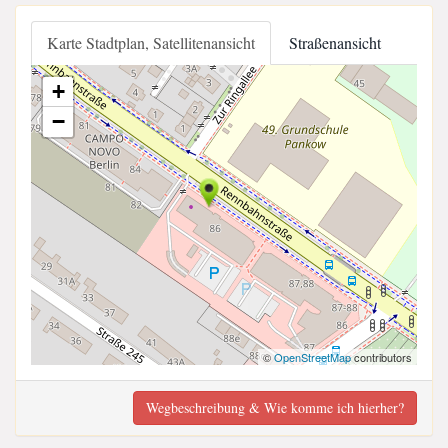
Karte Stadtplan, Satellitenansicht
Straßenansicht
+
−
©
OpenStreetMap
contributors
Wegbeschreibung & Wie komme ich hierher?