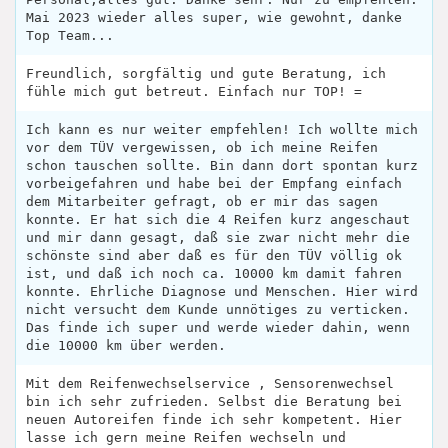
Mai 2023 wieder alles super, wie gewohnt, danke
Top Team...
Freundlich, sorgfältig und gute Beratung, ich
fühle mich gut betreut. Einfach nur TOP! =
Ich kann es nur weiter empfehlen! Ich wollte mich
vor dem TÜV vergewissen, ob ich meine Reifen
schon tauschen sollte. Bin dann dort spontan kurz
vorbeigefahren und habe bei der Empfang einfach
dem Mitarbeiter gefragt, ob er mir das sagen
konnte. Er hat sich die 4 Reifen kurz angeschaut
und mir dann gesagt, daß sie zwar nicht mehr die
schönste sind aber daß es für den TÜV völlig ok
ist, und daß ich noch ca. 10000 km damit fahren
konnte. Ehrliche Diagnose und Menschen. Hier wird
nicht versucht dem Kunde unnötiges zu verticken.
Das finde ich super und werde wieder dahin, wenn
die 10000 km über werden.
Mit dem Reifenwechselservice , Sensorenwechsel
bin ich sehr zufrieden. Selbst die Beratung bei
neuen Autoreifen finde ich sehr kompetent. Hier
lasse ich gern meine Reifen wechseln und