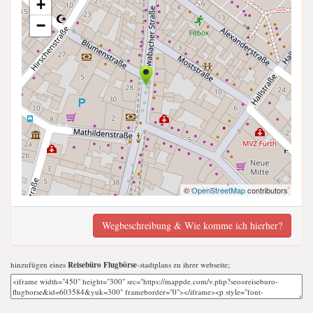
+
−
©
OpenStreetMap
contributors
Wegbeschreibung & Wie komme ich hierher?
hinzufügen eines
Reisebüro Flugbörse
-stadtplans zu ihrer webseite;