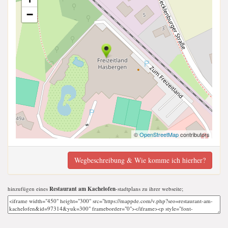
−
©
OpenStreetMap
contributors
Wegbeschreibung & Wie komme ich hierher?
hinzufügen eines
Restaurant am Kachelofen
-stadtplans zu ihrer webseite;