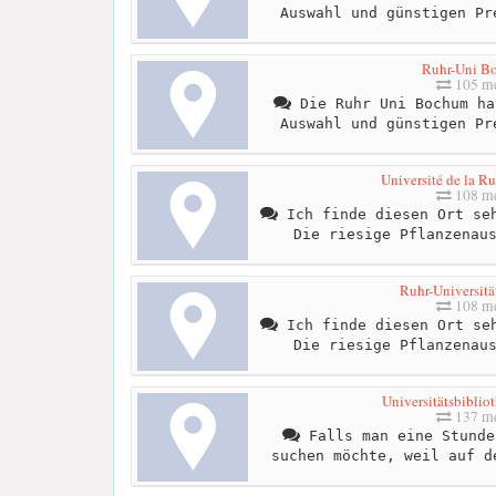
Auswahl und günstigen Pr
Ruhr-Uni B
105 me
Die Ruhr Uni Bochum ha
Auswahl und günstigen Pr
Université de la R
108 me
Ich finde diesen Ort seh
Die riesige Pflanzenau
Ruhr-Universit
108 me
Ich finde diesen Ort seh
Die riesige Pflanzenau
Universitätsbibli
137 me
Falls man eine Stunde
suchen möchte, weil auf d