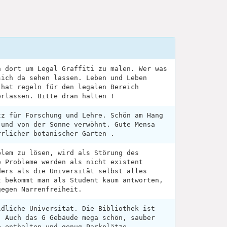
n dort um Legal Graffiti zu malen. Wer was
sich da sehen lassen. Leben und Leben
 hat regeln für den legalen Bereich
erlassen. Bitte dran halten !
tz für Forschung und Lehre. Schön am Hang
 und von der Sonne verwöhnt. Gute Mensa
rrlicher botanischer Garten .
blem zu lösen, wird als Störung des
e Probleme werden als nicht existent
ders als die Universität selbst alles
t bekommt man als Student kaum antworten,
gegen Narrenfreiheit.
ldliche Universität. Die Bibliothek ist
. Auch das G Gebäude mega schön, sauber
e enthalten und genug Parkplätze