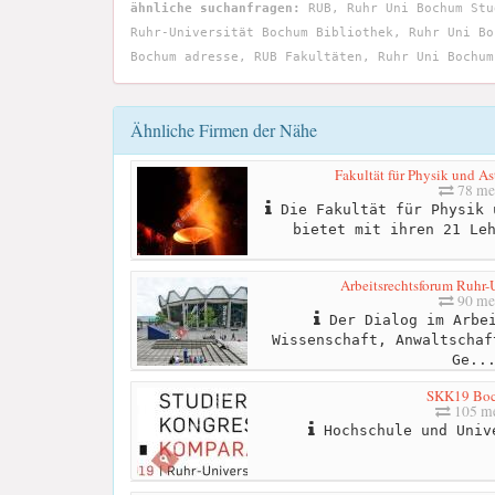
ähnliche suchanfragen:
RUB, Ruhr Uni Bochum Stu
Ruhr-Universität Bochum Bibliothek, Ruhr Uni Bo
Bochum adresse, RUB Fakultäten, Ruhr Uni Bochum
Ähnliche Firmen der Nähe
Fakultät für Physik und As
78 me
Die Fakultät für Physik 
bietet mit ihren 21 Le
Arbeitsrechtsforum Ruhr-
90 me
Der Dialog im Arbei
Wissenschaft, Anwaltschaf
Ge..
SKK19 Bo
105 me
Hochschule und Univ