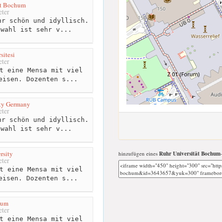
ät Bochum
ter
r schön und idyllisch.
swahl ist sehr v...
sitesi
ter
t eine Mensa mit viel
eisen. Dozenten s...
ty Germany
ter
r schön und idyllisch.
swahl ist sehr v...
rsity
hinzufügen eines
Ruhr Universität Bochum
ter
t eine Mensa mit viel
eisen. Dozenten s...
hum
ter
t eine Mensa mit viel