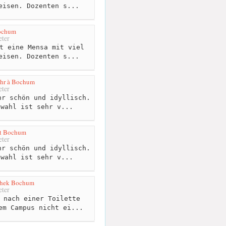
eisen. Dozenten s...
ochum
ter
t eine Mensa mit viel
eisen. Dozenten s...
uhr à Bochum
ter
r schön und idyllisch.
swahl ist sehr v...
ät Bochum
ter
r schön und idyllisch.
swahl ist sehr v...
othek Bochum
ter
 nach einer Toilette
em Campus nicht ei...