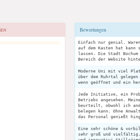
Bewertungen
NEN
Einfach nur genial. Ware
auf dem Kasten hat kann 
lassen. Die Stadt Bochum
Bereich der Website hint
Moderne Uni mit viel Pla
über dem Ruhrtal gelegen
wenn geöffnet und ein he
Jede Initiative, ein Pro
Betriebs angesehen. Mein
beurteilt, obwohl ich an
belegen kann. Ohne Anwal
das Personal genießt hin
Eine sehr schöne & vorbi
sehr groß und vielfältig
und innovativ! Stillräim