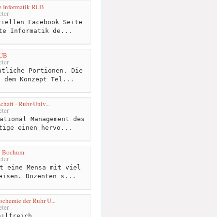
e Informatik RUB
ter
iellen Facebook Seite
te Informatik de...
RUB
ter
tliche Portionen. Die
h dem Konzept Tel...
schaft - Ruhr-Univ...
ter
ational Management des
tige einen hervo...
ty Bochum
ter
t eine Mensa mit viel
eisen. Dozenten s...
ochemie der Ruhr U...
ter
ilfreich