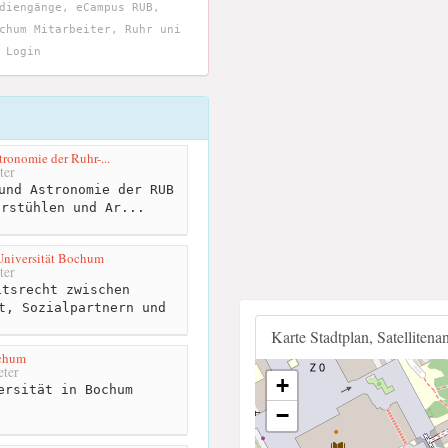
diengänge, eCampus RUB,
chum Mitarbeiter, Ruhr uni
 Login
tronomie der Ruhr-...
ter
und Astronomie der RUB
hrstühlen und Ar...
Universität Bochum
ter
tsrecht zwischen
t, Sozialpartnern und
.
Karte Stadtplan, Satellitena
chum
ter
+
ersität in Bochum
−