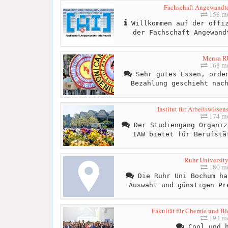
Fachschaft Angewandt
158 me
Willkommen auf der offiz
der Fachschaft Angewand
Mensa 
168 me
Sehr gutes Essen, orden
Bezahlung geschieht nac
Institut für Arbeitswissen
174 me
Der Studiengang Organiz
IAW bietet für Berufstä
Ruhr Universi
180 me
Die Ruhr Uni Bochum ha
Auswahl und günstigen Pr
Fakultät für Chemie und Bi
193 me
Cool und h