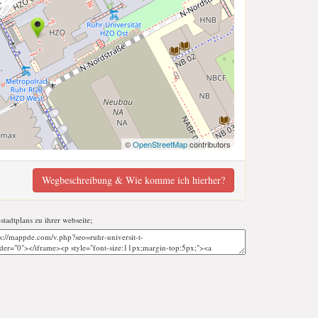
©
OpenStreetMap
contributors
Wegbeschreibung & Wie komme ich hierher?
-stadtplans zu ihrer webseite;